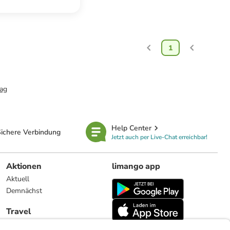
1
ag
Help Center
ichere Verbindung
Jetzt auch per Live-Chat erreichbar!
Aktionen
limango app
Aktuell
Demnächst
Travel
Reiseangebote