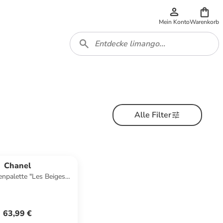
Mein Konto
Warenkorb
Alle Filter
Chanel
enpalette "Les Beiges
w Natural - Cool", 4,5 g
63,99 €