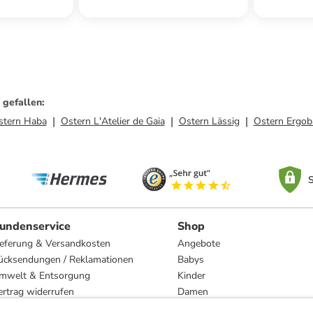
 gefallen
:
stern Haba
Ostern L'Atelier de Gaia
Ostern Lässig
Ostern Ergob
S
undenservice
Shop
ieferung & Versandkosten
Angebote
ücksendungen / Reklamationen
Babys
mwelt & Entsorgung
Kinder
ertrag widerrufen
Damen
esetzliche Gewährleistung und Reparatur
Herren