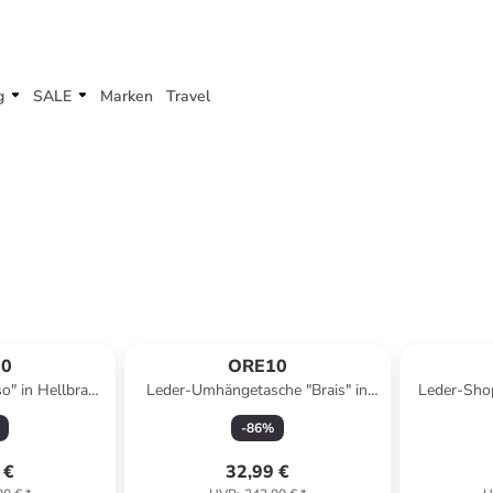
g
SALE
Marken
Travel
Reserviert
10
ORE10
o" in Hellbraun
Leder-Umhängetasche "Brais" in
Leder-Shop
 x (T)7 cm
Schwarz - (B)26 x (H)17 x (T)8 cm
(B)38 
-
86
%
 €
32,99 €