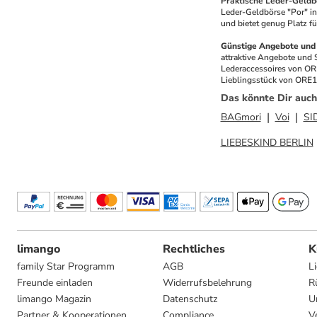
Praktische Leder-Geldb
Leder-Geldbörse "Por" in 
und bietet genug Platz fü
Günstige Angebote und 
attraktive Angebote und 
Lederaccessoires von ORE
Lieblingsstück von ORE10.
Das könnte Dir auch
BAGmori
Voi
SI
LIEBESKIND BERLIN
limango
Rechtliches
K
family Star Programm
AGB
L
Freunde einladen
Widerrufsbelehrung
R
limango Magazin
Datenschutz
U
Partner & Kooperationen
Compliance
V