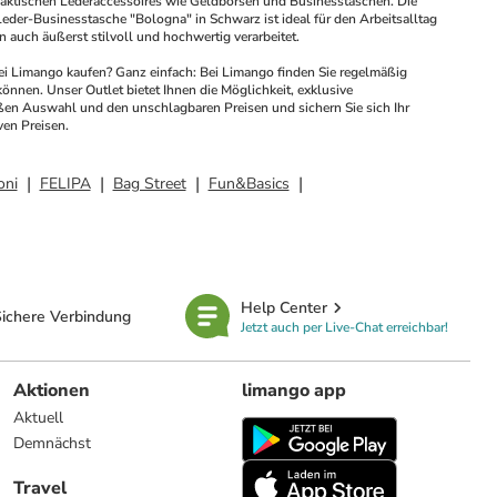
ktischen Lederaccessoires wie Geldbörsen und Businesstaschen. Die 
Leder-Businesstasche "Bologna" in Schwarz ist ideal für den Arbeitsalltag 
 auch äußerst stilvoll und hochwertig verarbeitet. 
i Limango kaufen? Ganz einfach: Bei Limango finden Sie regelmäßig 
nnen. Unser Outlet bietet Ihnen die Möglichkeit, exklusive 
ßen Auswahl und den unschlagbaren Preisen und sichern Sie sich Ihr 
ven Preisen.
oni
FELIPA
Bag Street
Fun&Basics
Help Center
ichere Verbindung
Jetzt auch per Live-Chat erreichbar!
Aktionen
limango app
Aktuell
Demnächst
Travel