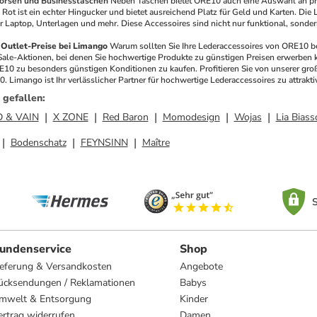
örsen und Businesstaschen
Neben Taschen bietet ORE10 auch eine Auswahl an pra
Rot ist ein echter Hingucker und bietet ausreichend Platz für Geld und Karten. Die 
r Laptop, Unterlagen und mehr. Diese Accessoires sind nicht nur funktional, sondern
Outlet-Preise bei Limango
Warum sollten Sie Ihre Lederaccessoires von ORE10 be
Sale-Aktionen, bei denen Sie hochwertige Produkte zu günstigen Preisen erwerben kö
10 zu besonders günstigen Konditionen zu kaufen. Profitieren Sie von unserer gro
 Limango ist Ihr verlässlicher Partner für hochwertige Lederaccessoires zu attrakti
 gefallen
:
D & VAIN
X ZONE
Red Baron
Momodesign
Wojas
Lia Biass
Bodenschatz
FEYNSINN
Maître
S
undenservice
Shop
ieferung & Versandkosten
Angebote
ücksendungen / Reklamationen
Babys
mwelt & Entsorgung
Kinder
ertrag widerrufen
Damen