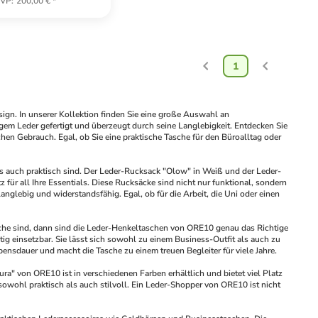
VP
:
200,00 €
*
1
ign. In unserer Kollektion finden Sie eine große Auswahl an 
gem Leder gefertigt und überzeugt durch seine Langlebigkeit. Entdecken Sie 
en Gebrauch. Egal, ob Sie eine praktische Tasche für den Büroalltag oder 
ls auch praktisch sind. Der Leder-Rucksack "Olow" in Weiß und der Leder-
für all Ihre Essentials. Diese Rucksäcke sind nicht nur funktional, sondern 
glebig und widerstandsfähig. Egal, ob für die Arbeit, die Uni oder einen 
che sind, dann sind die Leder-Henkeltaschen von ORE10 genau das Richtige 
tig einsetzbar. Sie lässt sich sowohl zu einem Business-Outfit als auch zu 
ensdauer und macht die Tasche zu einem treuen Begleiter für viele Jahre. 
ra" von ORE10 ist in verschiedenen Farben erhältlich und bietet viel Platz 
sowohl praktisch als auch stilvoll. Ein Leder-Shopper von ORE10 ist nicht 