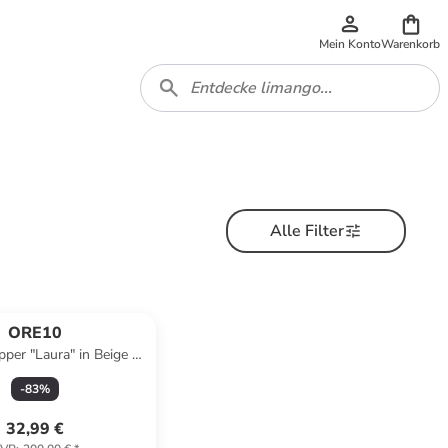
Mein Konto
Warenkorb
Alle Filter
ORE10
per "Laura" in Beige -
x (H)41 x (T)20 cm
-
83
%
32,99 €