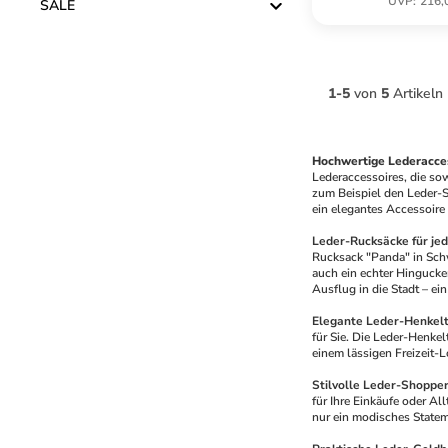
UVP
:
216,
SALE
1
-
5
von
5
Artikeln
Hochwertige Lederacce
Lederaccessoires, die so
zum Beispiel den Leder-Sh
ein elegantes Accessoire
Leder-Rucksäcke für je
Rucksack "Panda" in Schwa
auch ein echter Hingucker
Ausflug in die Stadt – e
Elegante Leder-Henkel
für Sie. Die Leder-Henkel
einem lässigen Freizeit-L
Stilvolle Leder-Shoppe
für Ihre Einkäufe oder Al
nur ein modisches Stateme