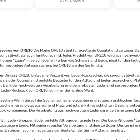
00 €
*
UVP
:
243,00 €
*
U
ssoires von ORE10
Die Marke ORE10 steht für exzellente Qualität und zeitloses Des
wohl stilvoll als auch funktional sind. Jedes Produkt von ORE10 wird aus hochwerti
opper "Laura" in verschiedenen Farben wie Schwarz und Beige, ideal für den täglich
 für besondere Anlässe suchen, bei ORE10 werden Sie fündig.
den Anlass
ORE10 bietet eine Vielzahl von Leder-Rucksäcken, die sowohl stilvoll a
rz oder Cognac sind perfekte Begleiter für den Alltag und bieten ausreichend Platz 
. Dank der hochwertigen Verarbeitung und dem robusten Leder sind sie besonders lan
in Leder-Rucksack von ORE10 ist immer die richtige Wahl.
taschen
Wenn Sie auf der Suche nach einer eleganten und zugleich praktischen Tas
tasche in Grau bietet ausreichend Platz und ist dank ihres schlichten Designs vielsei
ook kombinieren. Die Verarbeitung aus hochwertigem Leder garantiert eine lange Leb
r
Ein Leder-Shopper ist der perfekte Allrounder für jede Frau. Der Leder-Shopper "Lau
ltagsgegenstände. Mit seiner robusten Verarbeitung und dem zeitlosen Design ist er 
nt, sondern auch ein zuverlässiger Begleiter, der Sie im Alltag unterstützt. 