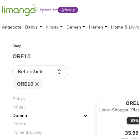
Sparen mit
family
Angebote
Babys
Kinder
Damen
Herren
Home & Livin
Shop
ORE10
Beliebtheit
ORE10
Babys
ORE
Kinder
Leder-Shopper "Plas
Damen
- (B)41 x (H)28
-
83
%
Herren
Home & Living
35,99