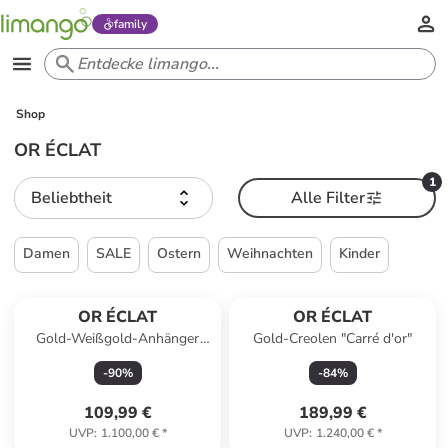
family
Shop
OR ÉCLAT
1
Beliebtheit
Alle Filter
Damen
SALE
Ostern
Weihnachten
Kinder
OR ÉCLAT
OR ÉCLAT
Gold-Weißgold-Anhänger
Gold-Creolen "Carré d'or"
"Rose dentelle"
-
90
%
-
84
%
109,99 €
189,99 €
UVP
:
1.100,00 €
*
UVP
:
1.240,00 €
*