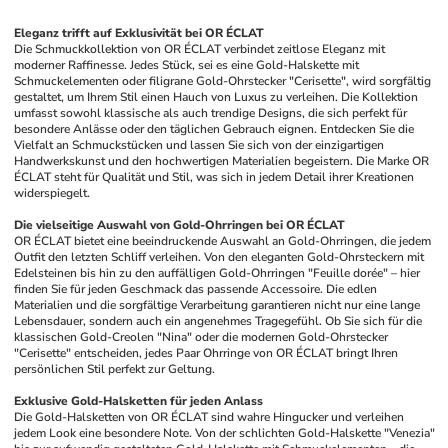
Eleganz trifft auf Exklusivität bei OR ÉCLAT
Die Schmuckkollektion von OR ÉCLAT verbindet zeitlose Eleganz mit 
moderner Raffinesse. Jedes Stück, sei es eine Gold-Halskette mit 
Schmuckelementen oder filigrane Gold-Ohrstecker "Cerisette", wird sorgfältig 
gestaltet, um Ihrem Stil einen Hauch von Luxus zu verleihen. Die Kollektion 
umfasst sowohl klassische als auch trendige Designs, die sich perfekt für 
besondere Anlässe oder den täglichen Gebrauch eignen. Entdecken Sie die 
Vielfalt an Schmuckstücken und lassen Sie sich von der einzigartigen 
Handwerkskunst und den hochwertigen Materialien begeistern. Die Marke OR 
ÉCLAT steht für Qualität und Stil, was sich in jedem Detail ihrer Kreationen 
widerspiegelt.
Die vielseitige Auswahl von Gold-Ohrringen bei OR ÉCLAT
OR ÉCLAT bietet eine beeindruckende Auswahl an Gold-Ohrringen, die jedem 
Outfit den letzten Schliff verleihen. Von den eleganten Gold-Ohrsteckern mit 
Edelsteinen bis hin zu den auffälligen Gold-Ohrringen "Feuille dorée" – hier 
finden Sie für jeden Geschmack das passende Accessoire. Die edlen 
Materialien und die sorgfältige Verarbeitung garantieren nicht nur eine lange 
Lebensdauer, sondern auch ein angenehmes Tragegefühl. Ob Sie sich für die 
klassischen Gold-Creolen "Nina" oder die modernen Gold-Ohrstecker 
"Cerisette" entscheiden, jedes Paar Ohrringe von OR ÉCLAT bringt Ihren 
persönlichen Stil perfekt zur Geltung.
Exklusive Gold-Halsketten für jeden Anlass
Die Gold-Halsketten von OR ÉCLAT sind wahre Hingucker und verleihen 
jedem Look eine besondere Note. Von der schlichten Gold-Halskette "Venezia" 