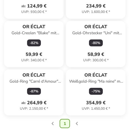
124,99 €
234,99 €
ab
:
UVP
:
930,00 €
*
UVP
:
1.600,00 €
*
OR ÉCLAT
OR ÉCLAT
Gold-Creolen "Blake" mit
Gold-Ohrstecker "Uni" mit
Edelsteinen
Perlen
-
82
%
-
80
%
59,99 €
58,99 €
UVP
:
340,00 €
*
UVP
:
300,00 €
*
OR ÉCLAT
OR ÉCLAT
Gold-Ring "Carré d'Amour"
Weißgold-Ring "Ma reine" mit
mit Edelsteinen
Edelsteinen
-
87
%
-
75
%
264,99 €
354,99 €
ab
:
UVP
:
2.150,00 €
*
UVP
:
1.450,00 €
*
1