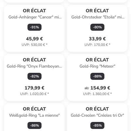
OR ÉCLAT
OR ÉCLAT
Gold-Anhänger "Cancer" mit
Gold-Ohrstecker "Etoile" mit
Edelsteinen
Edelsteinen
-
91
%
-
80
%
45,99 €
33,99 €
UVP
:
530,00 €
*
UVP
:
170,00 €
*
OR ÉCLAT
OR ÉCLAT
Gold-Ring "Onyx Flamboyant"
Gold-Ring "Meteor"
mit Edelstein
-
82
%
-
88
%
179,99 €
154,99 €
ab
:
UVP
:
1.020,00 €
*
UVP
:
1.360,00 €
*
OR ÉCLAT
OR ÉCLAT
Weißgold-Ring "La mienne"
Gold-Creolen "Créoles tri Or"
-
86
%
-
85
%