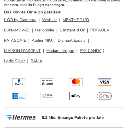
sichern Sie sich stilvolle Schmuckstücke, die Ihrem Look das gewisse Etwas 
verleihen, ohne Ihr Budget zu sprengen.
Das könnte Dir auch gefallen
:
L'OR by Diamanta
Wishlist
MENTHE ? L'O
LUNAMOVAS
Heliophilia
L instant d Or
PDPAOLA
PATAGONIE
Atelier MIU
Diamant Exquis
MAISON D'ARGENT
Madame Vogue
EYE CANDY
Lodie Silver
BALIA
6.2 Mio. limango Pakete pro Jahr