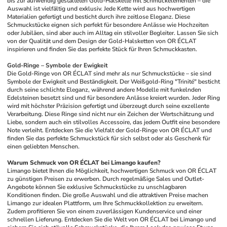
bis zur aufwendig gestalteten Gold-Halskette mit Schmuckelementen – die 
Auswahl ist vielfältig und exklusiv. Jede Kette wird aus hochwertigen 
Materialien gefertigt und besticht durch ihre zeitlose Eleganz. Diese 
Schmuckstücke eignen sich perfekt für besondere Anlässe wie Hochzeiten 
oder Jubiläen, sind aber auch im Alltag ein stilvoller Begleiter. Lassen Sie sich 
von der Qualität und dem Design der Gold-Halsketten von OR ÉCLAT 
inspirieren und finden Sie das perfekte Stück für Ihren Schmuckkasten.
Gold-Ringe – Symbole der Ewigkeit
Die Gold-Ringe von OR ÉCLAT sind mehr als nur Schmuckstücke – sie sind 
Symbole der Ewigkeit und Beständigkeit. Der Weißgold-Ring "Trinité" besticht 
durch seine schlichte Eleganz, während andere Modelle mit funkelnden 
Edelsteinen besetzt sind und für besondere Anlässe kreiert wurden. Jeder Ring 
wird mit höchster Präzision gefertigt und überzeugt durch seine exzellente 
Verarbeitung. Diese Ringe sind nicht nur ein Zeichen der Wertschätzung und 
Liebe, sondern auch ein stilvolles Accessoire, das jedem Outfit eine besondere 
Note verleiht. Entdecken Sie die Vielfalt der Gold-Ringe von OR ÉCLAT und 
finden Sie das perfekte Schmuckstück für sich selbst oder als Geschenk für 
einen geliebten Menschen.
Warum Schmuck von OR ÉCLAT bei Limango kaufen?
Limango bietet Ihnen die Möglichkeit, hochwertigen Schmuck von OR ÉCLAT 
zu günstigen Preisen zu erwerben. Durch regelmäßige Sales und Outlet-
Angebote können Sie exklusive Schmuckstücke zu unschlagbaren 
Konditionen finden. Die große Auswahl und die attraktiven Preise machen 
Limango zur idealen Plattform, um Ihre Schmuckkollektion zu erweitern. 
Zudem profitieren Sie von einem zuverlässigen Kundenservice und einer 
schnellen Lieferung. Entdecken Sie die Welt von OR ÉCLAT bei Limango und 