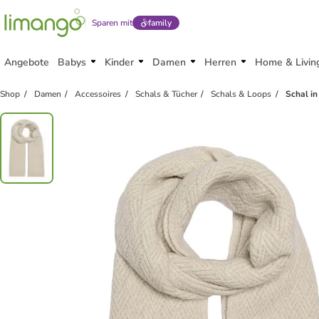
Sparen mit
family
Angebote
Babys
Kinder
Damen
Herren
Home & Livin
family
rabatt
Shop
Damen
Accessoires
Schals & Tücher
Schals & Loops
Schal in