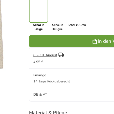
Schal in
Schal in
Schal in Grau
Beige
Hellgrau
In den
8. - 10. August
4,95 €
limango
14 Tage Rückgaberecht
DE & AT
Material & Pflege