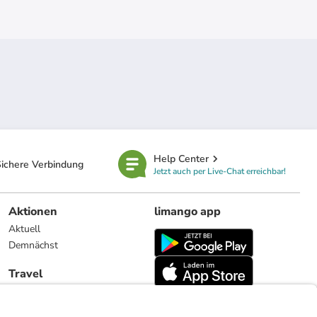
Help Center
ichere Verbindung
Jetzt auch per Live-Chat erreichbar!
Aktionen
limango app
Aktuell
Demnächst
Travel
Reiseangebote