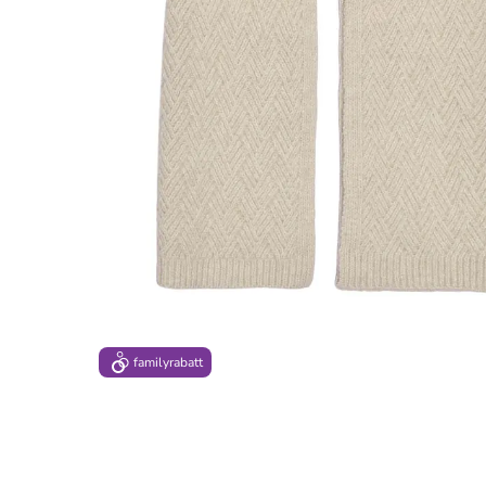
family
rabatt