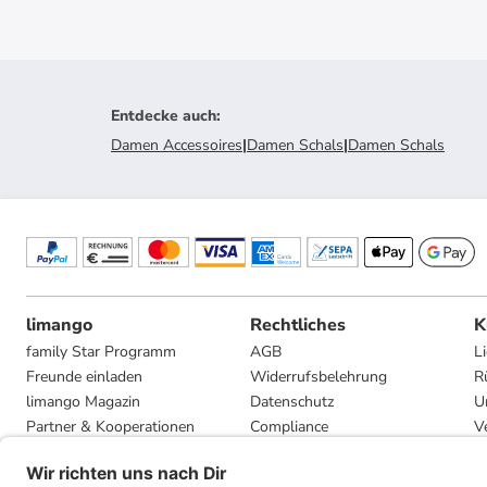
Entdecke auch
:
Damen Accessoires
|
Damen Schals
|
Damen Schals
limango
Rechtliches
K
family Star Programm
AGB
L
Freunde einladen
Widerrufsbelehrung
R
limango Magazin
Datenschutz
U
Partner & Kooperationen
Compliance
V
Jobs
Impressum
G
Presse
Privatsphäre-Einstellungen