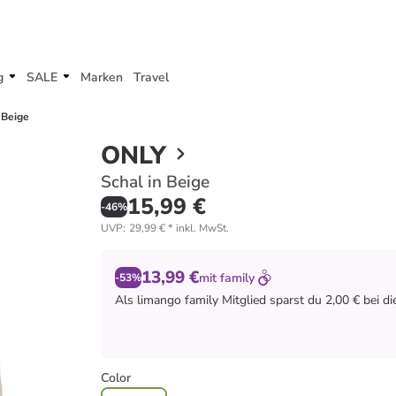
g
SALE
Marken
Travel
 Beige
ONLY
Schal in Beige
15,99 €
-
46
%
UVP
:
29,99 €
*
inkl. MwSt.
13,99 €
mit
family
-53%
Als
limango family
Mitglied sparst du 2,00 € bei d
Color