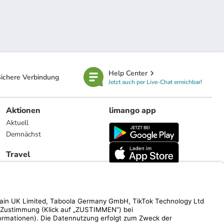
Help Center
ichere Verbindung
Jetzt auch per Live-Chat erreichbar!
Aktionen
limango app
Aktuell
Demnächst
Travel
Reiseangebote