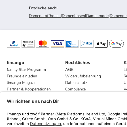
Entdecke auch
:
Damenstoffhosen
|
Damenhosen
|
Damenmode
|
Damenmod
limango
Rechtliches
K
family Star Programm
AGB
L
Freunde einladen
Widerrufsbelehrung
R
limango Magazin
Datenschutz
U
Partner & Kooperationen
Compliance
V
Jobs
Impressum
G
Presse
Privatsphäre-Einstellungen
Mediadaten
Geschenkgutscheinbedingungen