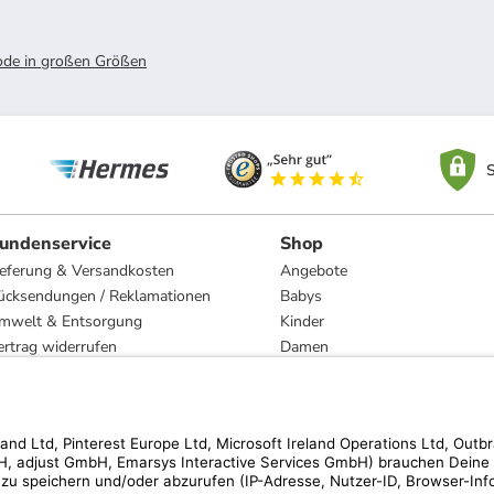
e in großen Größen
S
undenservice
Shop
ieferung & Versandkosten
Angebote
ücksendungen / Reklamationen
Babys
mwelt & Entsorgung
Kinder
ertrag widerrufen
Damen
esetzliche Gewährleistung und Reparatur
Herren
Wohnen
Trachten
Marken