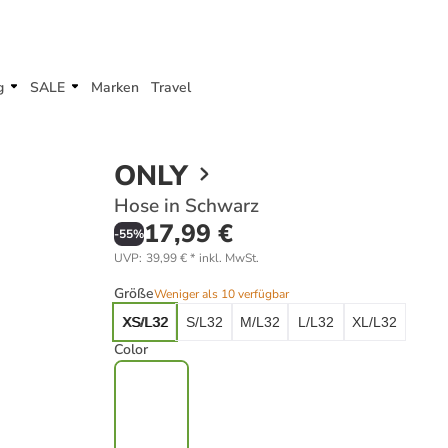
g
SALE
Marken
Travel
ONLY
Hose in Schwarz
17,99 €
-
55
%
UVP
:
39,99 €
*
inkl. MwSt.
Größe
Weniger als 10 verfügbar
XS/L32
S/L32
M/L32
L/L32
XL/L32
Color