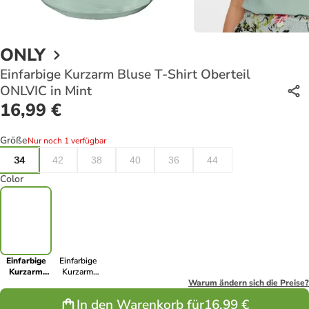
ONLY
Einfarbige Kurzarm Bluse T-Shirt Oberteil
ONLVIC in Mint
16,99 €
Größe
Nur noch 1 verfügbar
34
42
38
40
36
44
Color
Einfarbige
Einfarbige
Kurzarm
Kurzarm
Bluse T-Shirt
Bluse T-Shirt
Warum ändern sich die Preise?
Oberteil
Oberteil
In den Warenkorb für
16,99 €
ONLVIC in
ONLVIC in