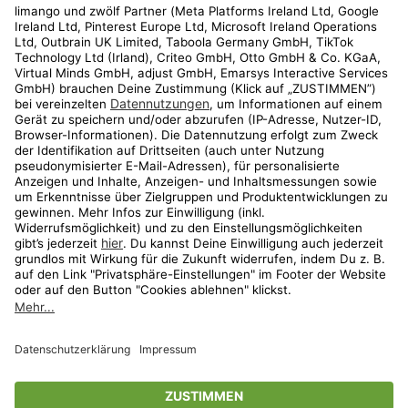
Kundenservice
Shop
Aktionen
Travel
limango.nl
limango.pl