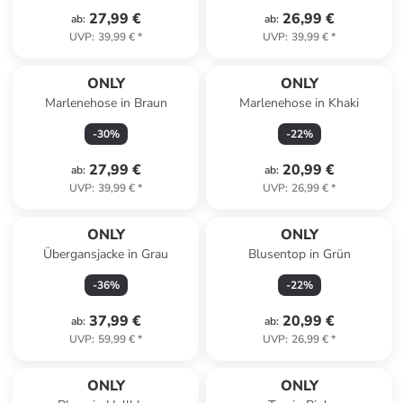
27,99 €
26,99 €
ab
:
ab
:
UVP
:
39,99 €
*
UVP
:
39,99 €
*
ONLY
ONLY
Marlenehose in Braun
Marlenehose in Khaki
-
30
%
-
22
%
27,99 €
20,99 €
ab
:
ab
:
UVP
:
39,99 €
*
UVP
:
26,99 €
*
ONLY
ONLY
Übergansjacke in Grau
Blusentop in Grün
-
36
%
-
22
%
37,99 €
20,99 €
ab
:
ab
:
UVP
:
59,99 €
*
UVP
:
26,99 €
*
family
rabatt
ONLY
ONLY