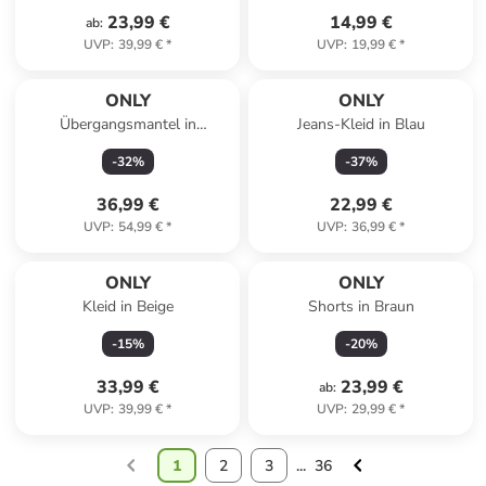
23,99 €
14,99 €
ab
:
UVP
:
39,99 €
*
UVP
:
19,99 €
*
ONLY
ONLY
Übergangsmantel in
Jeans-Kleid in Blau
Dunkelblau
-
32
%
-
37
%
36,99 €
22,99 €
UVP
:
54,99 €
*
UVP
:
36,99 €
*
ONLY
ONLY
Kleid in Beige
Shorts in Braun
-
15
%
-
20
%
33,99 €
23,99 €
ab
:
UVP
:
39,99 €
*
UVP
:
29,99 €
*
1
2
3
...
36