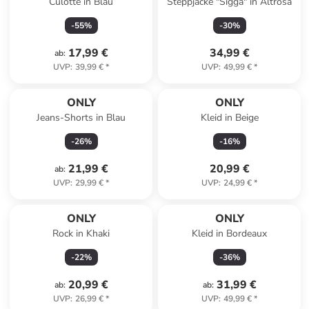
Culotte in Blau
Steppjacke "Sigga" in Altrosa
-
55
%
-
30
%
17,99 €
34,99 €
ab
:
UVP
:
39,99 €
*
UVP
:
49,99 €
*
ONLY
ONLY
Jeans-Shorts in Blau
Kleid in Beige
-
26
%
-
16
%
21,99 €
20,99 €
ab
:
UVP
:
29,99 €
*
UVP
:
24,99 €
*
ONLY
ONLY
Rock in Khaki
Kleid in Bordeaux
-
22
%
-
36
%
20,99 €
31,99 €
ab
:
ab
:
UVP
:
26,99 €
*
UVP
:
49,99 €
*