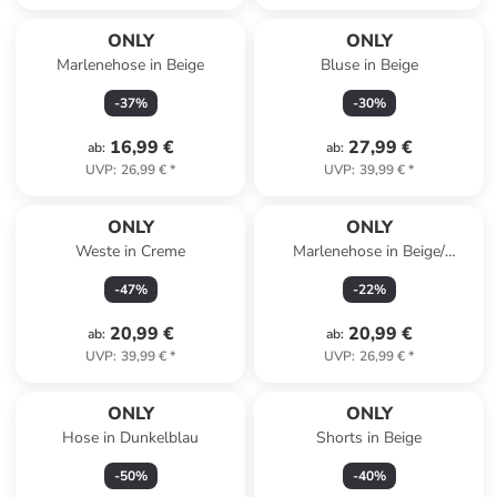
ONLY
ONLY
Marlenehose in Beige
Bluse in Beige
-
37
%
-
30
%
16,99 €
27,99 €
ab
:
ab
:
UVP
:
26,99 €
*
UVP
:
39,99 €
*
ONLY
ONLY
Weste in Creme
Marlenehose in Beige/
Schwarz
-
47
%
-
22
%
20,99 €
20,99 €
ab
:
ab
:
UVP
:
39,99 €
*
UVP
:
26,99 €
*
ONLY
ONLY
Hose in Dunkelblau
Shorts in Beige
-
50
%
-
40
%