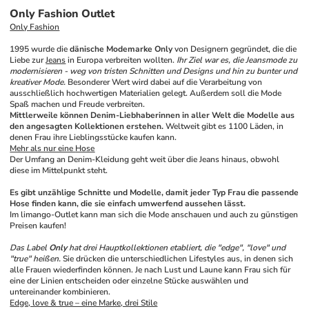
Only Fashion Outlet
Only Fashion
1995 wurde die 
dänische Modemarke Only
 von Designern gegründet, die die 
Liebe zur 
Jeans
 in Europa verbreiten wollten. 
Ihr Ziel war es, die Jeansmode zu 
modernisieren - weg von tristen Schnitten und Designs und hin zu bunter und 
kreativer Mode.
 Besonderer Wert wird dabei auf die Verarbeitung von 
ausschließlich hochwertigen Materialien gelegt. Außerdem soll die Mode 
Spaß machen und Freude verbreiten.
Mittlerweile können Denim-Liebhaberinnen in aller Welt die Modelle aus 
den angesagten Kollektionen erstehen.
 Weltweit gibt es 1100 Läden, in 
denen Frau ihre Lieblingsstücke kaufen kann.
Mehr als nur eine 
Hose
Der Umfang an Denim-Kleidung geht weit über die Jeans hinaus, obwohl 
diese im Mittelpunkt steht. 
Es gibt unzählige Schnitte und Modelle, damit jeder Typ Frau die passende 
Hose finden kann, die sie einfach umwerfend aussehen lässt.
Im limango-Outlet kann man sich die Mode anschauen und auch zu günstigen 
Preisen kaufen!
Das Label 
Only
 hat drei Hauptkollektionen etabliert, die "edge", "love" und 
"true" heißen.
 Sie drücken die unterschiedlichen Lifestyles aus, in denen sich 
alle Frauen wiederfinden können. Je nach Lust und Laune kann Frau sich für 
eine der Linien entscheiden oder einzelne Stücke auswählen und 
untereinander kombinieren.
Edge, love & true – eine Marke, drei Stile