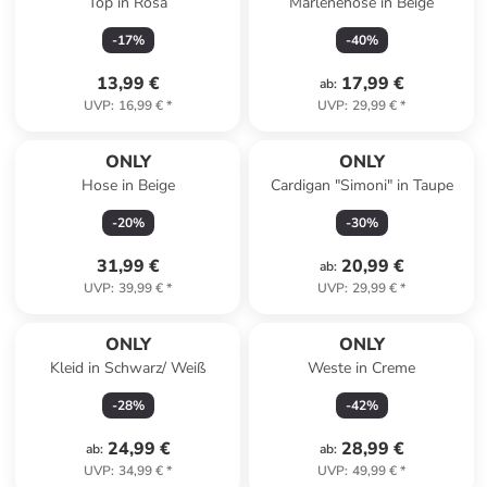
Top in Rosa
Marlenehose in Beige
-
17
%
-
40
%
13,99 €
17,99 €
ab
:
UVP
:
16,99 €
*
UVP
:
29,99 €
*
ONLY
ONLY
Hose in Beige
Cardigan "Simoni" in Taupe
-
20
%
-
30
%
31,99 €
20,99 €
ab
:
UVP
:
39,99 €
*
UVP
:
29,99 €
*
ONLY
ONLY
Kleid in Schwarz/ Weiß
Weste in Creme
-
28
%
-
42
%
24,99 €
28,99 €
ab
:
ab
:
UVP
:
34,99 €
*
UVP
:
49,99 €
*