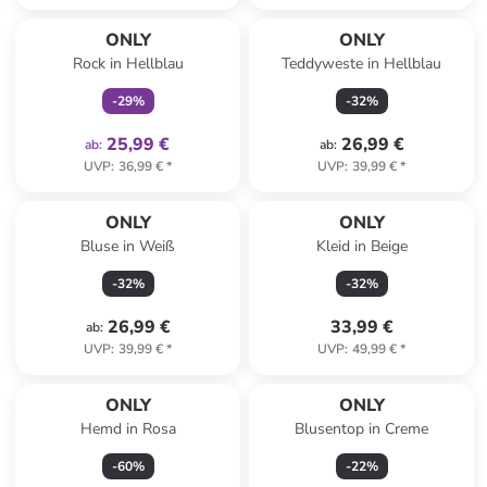
family
exklusiv
ONLY
ONLY
Rock in Hellblau
Teddyweste in Hellblau
-
29
%
-
32
%
25,99 €
26,99 €
ab
:
ab
:
UVP
:
36,99 €
*
UVP
:
39,99 €
*
ONLY
ONLY
Bluse in Weiß
Kleid in Beige
-
32
%
-
32
%
26,99 €
33,99 €
ab
:
UVP
:
39,99 €
*
UVP
:
49,99 €
*
ONLY
ONLY
Hemd in Rosa
Blusentop in Creme
-
60
%
-
22
%