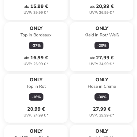
15,99 €
20,99 €
ab
:
ab
:
UVP
:
39,99 €
*
UVP
:
26,99 €
*
ONLY
ONLY
Top in Bordeaux
Kleid in Rot/ Weiß
-
37
%
-
20
%
16,99 €
27,99 €
ab
:
ab
:
UVP
:
26,99 €
*
UVP
:
34,99 €
*
ONLY
ONLY
Top in Rot
Hose in Creme
-
16
%
-
30
%
20,99 €
27,99 €
UVP
:
24,99 €
*
UVP
:
39,99 €
*
ONLY
ONLY