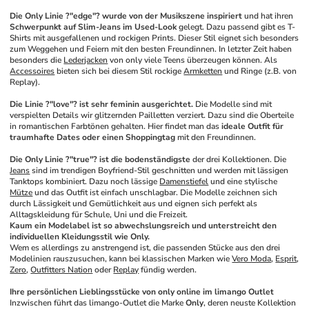
Die Only Linie ?"edge"? wurde von der Musikszene inspiriert
 und hat ihren 
Schwerpunkt auf Slim-Jeans im Used-Look
 gelegt. Dazu passend gibt es T-
Shirts mit ausgefallenen und rockigen Prints. Dieser Stil eignet sich besonders 
zum Weggehen und Feiern mit den besten Freundinnen. In letzter Zeit haben 
besonders die 
Lederjacken
 von only viele Teens überzeugen können. Als 
Accessoires
 bieten sich bei diesem Stil rockige 
Armketten
 und Ringe (z.B. von 
Replay).
Die Linie ?"love"? ist sehr feminin ausgerichtet.
 Die Modelle sind mit 
verspielten Details wir glitzernden Pailletten verziert. Dazu sind die Oberteile 
in romantischen Farbtönen gehalten. Hier findet man das 
ideale Outfit für 
traumhafte Dates oder einen Shoppingtag
 mit den Freundinnen.
Die Only Linie ?"true"? ist die bodenständigste
 der drei Kollektionen. Die 
Jeans
 sind im trendigen Boyfriend-Stil geschnitten und werden mit lässigen 
Tanktops kombiniert. Dazu noch lässige 
Damenstiefel
 und eine stylische 
Mütze
 und das Outfit ist einfach unschlagbar. Die Modelle zeichnen sich 
durch Lässigkeit und Gemütlichkeit aus und eignen sich perfekt als 
Alltagskleidung für Schule, Uni und die Freizeit.
Kaum ein Modelabel ist so abwechslungsreich und unterstreicht den 
individuellen Kleidungsstil wie Only.
Wem es allerdings zu anstrengend ist, die passenden Stücke aus den drei 
Modelinien rauszusuchen, kann bei klassischen Marken wie 
Vero Moda
, 
Esprit
, 
Zero
, 
Outfitters Nation
 oder 
Replay
 fündig werden.
Ihre persönlichen Lieblingsstücke von only online im limango Outlet
Inzwischen führt das limango-Outlet die Marke 
Only
, deren neuste Kollektion 