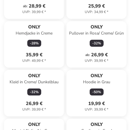
28,99 €
25,99 €
ab
:
UVP
:
39,99 €
*
UVP
:
34,99 €
*
ONLY
ONLY
Hemdjacke in Creme
Pullover in Rosa/ Creme/ Grün
-
28
%
-
32
%
35,99 €
26,99 €
ab
:
UVP
:
49,99 €
*
UVP
:
39,99 €
*
ONLY
ONLY
Kleid in Creme/ Dunkelblau
Hoodie in Grau
-
32
%
-
50
%
26,99 €
19,99 €
UVP
:
39,99 €
*
UVP
:
39,99 €
*
ONLY
ONLY