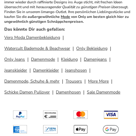
immer wieder durch raffinierte Designs ins Auge sticht, mit frechen Ideen 
überrascht und mit 
herausragender Qualität zu günstigen Preisen
 überzeugt. 
Finden Sie in unserem limango-Outlet. Ihre persönlichen Lieblingsstücke und 
kaufen Sie die 
außergewöhnliche 
Mode
 von Only am besten gleich hier zu 
ungewöhnlich günstigen Schnäppchenpreisen.
Das könnte Dir auch gefallen
:
Vero Moda Damenbekleidung
Watercult Bademode & Beachwear
Only Bekleidung
Only Jeans
Damenmode
Kleidung
Damenjeans
Jeanskleider
Damenkleider
Jeanshosen
Damenmode, Schuhe & mehr
Trousers
More More
Schicke Damen Pullover
Damenhosen
Sale Damenmode