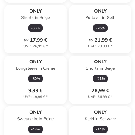
ONLY
ONLY
Shorts in Beige
Pullover in Gelb
-
33
%
-
26
%
17,99 €
21,99 €
ab
:
ab
:
UVP
:
26,99 €
*
UVP
:
29,99 €
*
ONLY
ONLY
Longsleeve in Creme
Shorts in Beige
-
50
%
-
21
%
9,99 €
28,99 €
UVP
:
19,99 €
*
UVP
:
36,99 €
*
ONLY
ONLY
Sweatshirt in Beige
Kleid in Schwarz
-
43
%
-
14
%