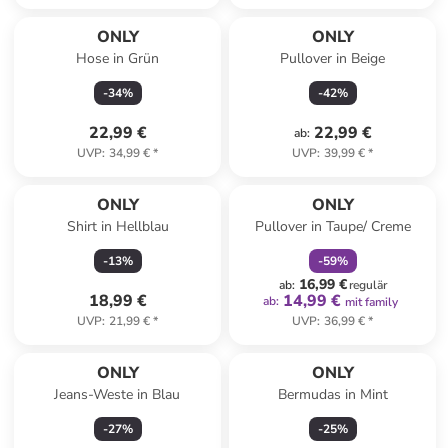
ONLY
ONLY
Hose in Grün
Pullover in Beige
-
34
%
-
42
%
22,99 €
22,99 €
ab
:
UVP
:
34,99 €
*
UVP
:
39,99 €
*
family
rabatt
ONLY
ONLY
Shirt in Hellblau
Pullover in Taupe/ Creme
-
13
%
-
59
%
16,99 €
ab
:
regulär
18,99 €
14,99 €
ab
:
mit family
UVP
:
21,99 €
*
UVP
:
36,99 €
*
ONLY
ONLY
Jeans-Weste in Blau
Bermudas in Mint
-
27
%
-
25
%