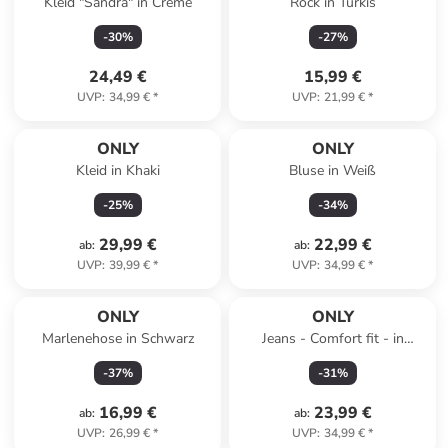
Kleid "Sandra" in Creme
Rock in Türkis
-
30
%
-
27
%
24,49 €
15,99 €
UVP
:
34,99 €
*
UVP
:
21,99 €
*
ONLY
ONLY
Kleid in Khaki
Bluse in Weiß
-
25
%
-
34
%
29,99 €
22,99 €
ab
:
ab
:
UVP
:
39,99 €
*
UVP
:
34,99 €
*
ONLY
ONLY
Marlenehose in Schwarz
Jeans - Comfort fit - in
Hellblau
-
37
%
-
31
%
16,99 €
23,99 €
ab
:
ab
:
UVP
:
26,99 €
*
UVP
:
34,99 €
*