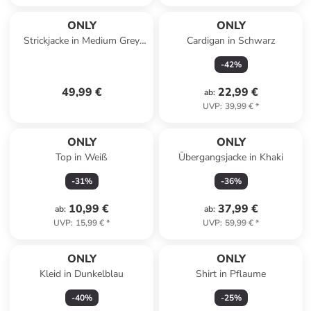
ONLY
ONLY
Strickjacke in Medium Grey
Cardigan in Schwarz
Melange
-
42
%
49,99 €
22,99 €
ab
:
UVP
:
39,99 €
*
ONLY
ONLY
Top in Weiß
Übergangsjacke in Khaki
-
31
%
-
36
%
10,99 €
37,99 €
ab
:
ab
:
UVP
:
15,99 €
*
UVP
:
59,99 €
*
ONLY
ONLY
Kleid in Dunkelblau
Shirt in Pflaume
-
40
%
-
25
%