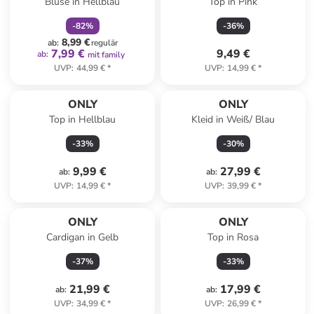
Bluse in Hellblau
Top in Pink
-
82
%
-
36
%
8,99 €
ab
:
regulär
7,99 €
9,49 €
ab
:
mit family
UVP
:
44,99 €
*
UVP
:
14,99 €
*
ONLY
ONLY
Top in Hellblau
Kleid in Weiß/ Blau
-
33
%
-
30
%
9,99 €
27,99 €
ab
:
ab
:
UVP
:
14,99 €
*
UVP
:
39,99 €
*
ONLY
ONLY
Cardigan in Gelb
Top in Rosa
-
37
%
-
33
%
21,99 €
17,99 €
ab
:
ab
:
UVP
:
34,99 €
*
UVP
:
26,99 €
*