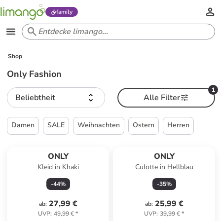
family
Shop
Only Fashion
1
Beliebtheit
Alle Filter
Damen
SALE
Weihnachten
Ostern
Herren
ONLY
ONLY
Kleid in Khaki
Culotte in Hellblau
-
44
%
-
35
%
27,99 €
25,99 €
ab
:
ab
:
UVP
:
49,99 €
*
UVP
:
39,99 €
*