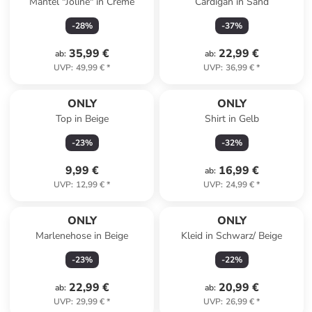
Mantel "Joline" in Creme
Cardigan in Sand
-
28
%
-
37
%
35,99 €
22,99 €
ab
:
ab
:
UVP
:
49,99 €
*
UVP
:
36,99 €
*
ONLY
ONLY
Top in Beige
Shirt in Gelb
-
23
%
-
32
%
9,99 €
16,99 €
ab
:
UVP
:
12,99 €
*
UVP
:
24,99 €
*
ONLY
ONLY
Marlenehose in Beige
Kleid in Schwarz/ Beige
-
23
%
-
22
%
22,99 €
20,99 €
ab
:
ab
:
UVP
:
29,99 €
*
UVP
:
26,99 €
*