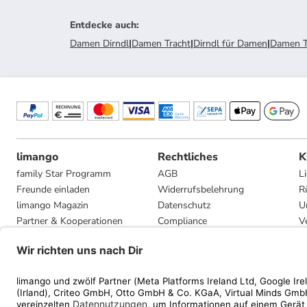
Entdecke auch
:
Damen Dirndl
|
Damen Tracht
|
Dirndl für Damen
|
Damen T
limango
Rechtliches
K
family Star Programm
AGB
L
Freunde einladen
Widerrufsbelehrung
R
limango Magazin
Datenschutz
U
Partner & Kooperationen
Compliance
V
Jobs
Impressum
G
Presse
Privatsphäre-Einstellungen
Mediadaten
Geschenkgutscheinbedingungen