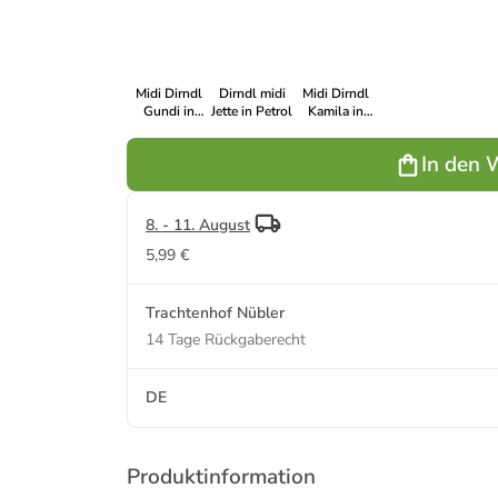
Midi Dirndl
Dirndl midi
Midi Dirndl
Gundi in
Jette in Petrol
Kamila in
Aqua
Grün
In den 
8. - 11. August
5,99 €
Trachtenhof Nübler
14 Tage Rückgaberecht
DE
Produktinformation