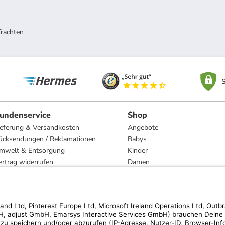
rachten
S
undenservice
Shop
ieferung & Versandkosten
Angebote
ücksendungen / Reklamationen
Babys
mwelt & Entsorgung
Kinder
ertrag widerrufen
Damen
esetzliche Gewährleistung und Reparatur
Herren
Wohnen
Trachten
Marken