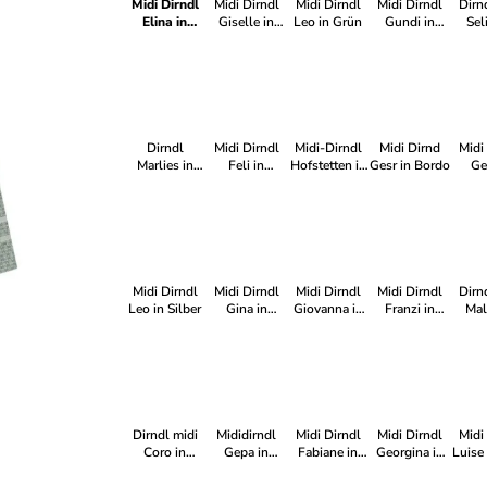
Midi Dirndl
Midi Dirndl
Midi Dirndl
Midi Dirndl
Dirn
Elina in
Giselle in
Leo in Grün
Gundi in
Sel
Salbei
Grün
Beere
Sc
Dirndl
Midi Dirndl
Midi-Dirndl
Midi Dirnd
Midi
Marlies in
Feli in
Hofstetten in
Gesr in Bordo
Ge
Dunkelblau
Dunkelgrün
Gelb
Dunk
Midi Dirndl
Midi Dirndl
Midi Dirndl
Midi Dirndl
Dirn
Leo in Silber
Gina in
Giovanna in
Franzi in
Mal
Flieder
Aubergine
Salbei
Dunk
Dirndl midi
Mididirndl
Midi Dirndl
Midi Dirndl
Midi
Coro in
Gepa in
Fabiane in
Georgina in
Luise
Dunkelblau
Apricot
Schiefer
Graphit