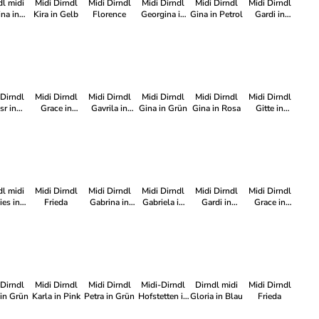
dl midi
Midi Dirndl
Midi Dirndl
Midi Dirndl
Midi Dirndl
Midi Dirndl
ina in
Kira in Gelb
Florence
Georgina in
Gina in Petrol
Gardi in
hwarz
Petrol
Eisblau
 Dirndl
Midi Dirndl
Midi Dirndl
Midi Dirndl
Midi Dirndl
Midi Dirndl
sr in
Grace in
Gavrila in
Gina in Grün
Gina in Rosa
Gitte in
elblau
Salbei
Aubergine
Pflaume
dl midi
Midi Dirndl
Midi Dirndl
Midi Dirndl
Midi Dirndl
Midi Dirndl
ies in
Frieda
Gabrina in
Gabriela in
Gardi in
Grace in
elgrün
Grün
Oliv
Peach
Schwarz
 Dirndl
Midi Dirndl
Midi Dirndl
Midi-Dirndl
Dirndl midi
Midi Dirndl
 in Grün
Karla in Pink
Petra in Grün
Hofstetten in
Gloria in Blau
Frieda
Flieder