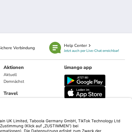
Help Center
ichere Verbindung
Jetzt auch per Live-Chat erreichbar!
Aktionen
limango app
Aktuell
Demnächst
Travel
Reiseangebote