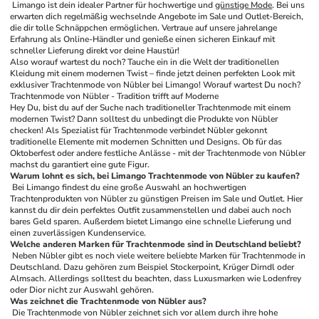
 Limango ist dein idealer Partner für hochwertige und 
günstige Mode
. Bei uns 
erwarten dich regelmäßig wechselnde Angebote im Sale und Outlet-Bereich, 
die dir tolle Schnäppchen ermöglichen. Vertraue auf unsere jahrelange 
Erfahrung als Online-Händler und genieße einen sicheren Einkauf mit 
schneller Lieferung direkt vor deine Haustür!
Also worauf wartest du noch? Tauche ein in die Welt der traditionellen 
Kleidung mit einem modernen Twist – finde jetzt deinen perfekten Look mit 
exklusiver Trachtenmode von Nübler bei Limango! Worauf wartest Du noch?
Trachtenmode von Nübler - Tradition trifft auf Moderne
Hey Du, bist du auf der Suche nach traditioneller Trachtenmode mit einem 
modernen Twist? Dann solltest du unbedingt die Produkte von Nübler 
checken! Als Spezialist für Trachtenmode verbindet Nübler gekonnt 
traditionelle Elemente mit modernen Schnitten und Designs. Ob für das 
Oktoberfest oder andere festliche Anlässe - mit der Trachtenmode von Nübler 
machst du garantiert eine gute Figur.
Warum lohnt es sich, bei Limango Trachtenmode von Nübler zu kaufen?
 Bei Limango findest du eine große Auswahl an hochwertigen 
Trachtenprodukten von Nübler zu günstigen Preisen im Sale und Outlet. Hier 
kannst du dir dein perfektes Outfit zusammenstellen und dabei auch noch 
bares Geld sparen. Außerdem bietet Limango eine schnelle Lieferung und 
einen zuverlässigen Kundenservice.
Welche anderen Marken für Trachtenmode sind in Deutschland beliebt?
 Neben Nübler gibt es noch viele weitere beliebte Marken für Trachtenmode in 
Deutschland. Dazu gehören zum Beispiel Stockerpoint, Krüger Dirndl oder 
Almsach. Allerdings solltest du beachten, dass Luxusmarken wie Lodenfrey 
oder Dior nicht zur Auswahl gehören.
Was zeichnet die Trachtenmode von Nübler aus?
 Die Trachtenmode von Nübler zeichnet sich vor allem durch ihre hohe 