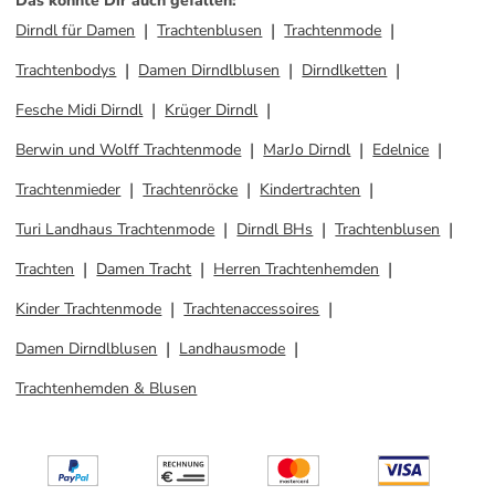
Das könnte Dir auch gefallen
:
Dirndl für Damen
Trachtenblusen
Trachtenmode
Trachtenbodys
Damen Dirndlblusen
Dirndlketten
Fesche Midi Dirndl
Krüger Dirndl
Berwin und Wolff Trachtenmode
MarJo Dirndl
Edelnice
Trachtenmieder
Trachtenröcke
Kindertrachten
Turi Landhaus Trachtenmode
Dirndl BHs
Trachtenblusen
Trachten
Damen Tracht
Herren Trachtenhemden
Kinder Trachtenmode
Trachtenaccessoires
Damen Dirndlblusen
Landhausmode
Trachtenhemden & Blusen