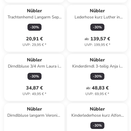
Nübler
Nübler
Trachtenhemd Langarm Sepp
Lederhose kurz Luther in
in Blau
Dunkelbraun
-
30
%
-
30
%
20,91 €
139,57 €
ab
:
UVP
:
29,95 €
*
UVP
:
199,95 €
*
Nübler
Nübler
Dirndlbluse 3/4 Arm Laura in
Kinderdirndl 3-teilig Anja in
Schwarz
Beere
-
30
%
-
30
%
34,87 €
48,83 €
ab
:
UVP
:
49,95 €
*
UVP
:
69,95 €
*
Nübler
Nübler
Dirndlbluse langarm Veronika
Kinderlederhose kurz Alfons
in Creme
in Braun
-
30
%