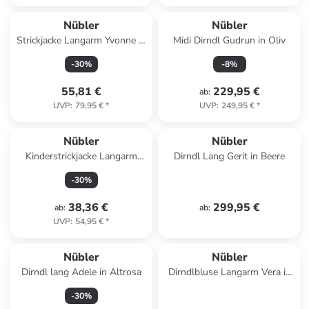
Nübler
Nübler
Strickjacke Langarm Yvonne in
Midi Dirndl Gudrun in Oliv
Anthrazit
-
30
%
-
8
%
55,81 €
229,95 €
ab
:
UVP
:
79,95 €
*
UVP
:
249,95 €
*
Nübler
Nübler
Kinderstrickjacke Langarm
Dirndl Lang Gerit in Beere
Ignaz Bua in Braun
-
30
%
38,36 €
299,95 €
ab
:
ab
:
UVP
:
54,95 €
*
Nübler
Nübler
Dirndl lang Adele in Altrosa
Dirndlbluse Langarm Vera in
Weiß
-
30
%