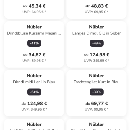
45,34 €
48,83 €
ab
:
ab
:
UVP
:
64,95 €
*
UVP
:
69,95 €
*
Nübler
Nübler
Dirndlbluse Kurzarm Melani in
Langes Dirndl Gill in Silber
Creme
-
41
%
-
49
%
34,87 €
174,98 €
ab
:
ab
:
UVP
:
59,95 €
*
UVP
:
349,95 €
*
Nübler
Nübler
Dirndl midi Leni in Blau
Trachtengilet Kurt in Blau
-
64
%
-
30
%
124,98 €
69,77 €
ab
:
ab
:
UVP
:
349,95 €
*
UVP
:
99,95 €
*
Nübler
Nübler