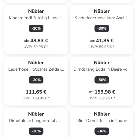
Nübler
Nübler
Kinderdirndl 3-teilig Linda in
Kinderlederhose kurz Axel in
Rosa
Braun
-
30
%
-
30
%
48,83 €
41,85 €
ab
:
ab
:
UVP
:
69,95 €
*
UVP
:
59,95 €
*
Nübler
Nübler
Lederhose Hotpants Zelda in
Dirndl lang Edda in Beere von
Braun
Nübler
-
30
%
-
56
%
111,65 €
159,98 €
ab
:
UVP
:
159,95 €
*
UVP
:
369,95 €
*
Nübler
Nübler
Dirndlbluse Langarm Julia in
Mini-Dirndl Tessa in Taupe
Creme
-
30
%
-
36
%