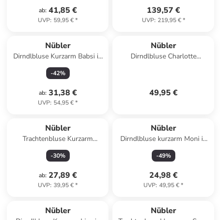
41,85 €
139,57 €
ab
:
UVP
:
59,95 €
*
UVP
:
219,95 €
*
Nübler
Nübler
Dirndlbluse Kurzarm Babsi in
Dirndlbluse Charlotte
Weiß
Langarm in Creme
-
42
%
31,38 €
49,95 €
ab
:
UVP
:
54,95 €
*
Nübler
Nübler
Trachtenbluse Kurzarm
Dirndlbluse kurzarm Moni in
Natascha in Rot
Schwarz
-
30
%
-
49
%
27,89 €
24,98 €
ab
:
UVP
:
39,95 €
*
UVP
:
49,95 €
*
Nübler
Nübler