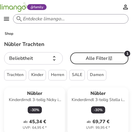
family
Shop
Nübler Trachten
1
Beliebtheit
Alle Filter
Trachten
Kinder
Herren
SALE
Damen
Nübler
Nübler
Kinderdirndl 3-teilig Nicky in
Kinderdirndl 3-teilig Stella in
Blau
Taupe
-
30
%
-
30
%
45,34 €
69,77 €
ab
:
ab
:
UVP
:
64,95 €
*
UVP
:
99,95 €
*