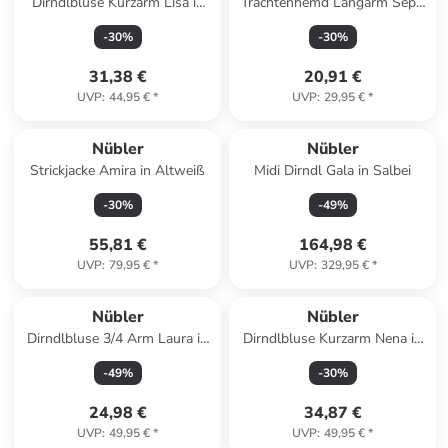
Dirndlbluse Kurzarm Lisa in
Trachtenhemd Langarm Sepp
Weiß
in Weinrot
-
30
%
-
30
%
31,38 €
20,91 €
UVP
:
44,95 €
*
UVP
:
29,95 €
*
Nübler
Nübler
Strickjacke Amira in Altweiß
Midi Dirndl Gala in Salbei
-
30
%
-
49
%
55,81 €
164,98 €
UVP
:
79,95 €
*
UVP
:
329,95 €
*
Nübler
Nübler
Dirndlbluse 3/4 Arm Laura in
Dirndlbluse Kurzarm Nena in
Grün
Schwarz
-
49
%
-
30
%
24,98 €
34,87 €
UVP
:
49,95 €
*
UVP
:
49,95 €
*