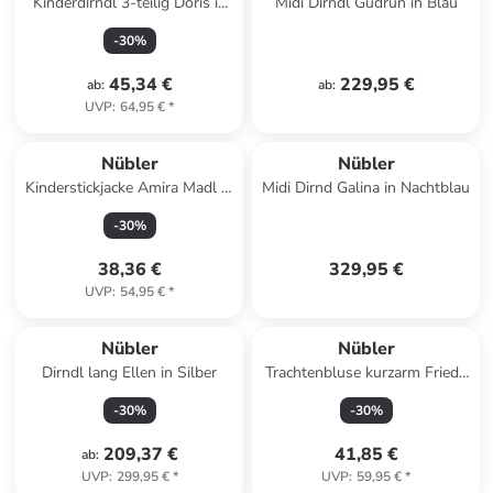
Kinderdirndl 3-teilig Doris in
Midi Dirndl Gudrun in Blau
Beere
-
30
%
45,34 €
229,95 €
ab
:
ab
:
UVP
:
64,95 €
*
Nübler
Nübler
Kinderstickjacke Amira Madl in
Midi Dirnd Galina in Nachtblau
Hellblau
-
30
%
38,36 €
329,95 €
UVP
:
54,95 €
*
Nübler
Nübler
Dirndl lang Ellen in Silber
Trachtenbluse kurzarm Frieda
in Silber
-
30
%
-
30
%
209,37 €
41,85 €
ab
:
UVP
:
299,95 €
*
UVP
:
59,95 €
*