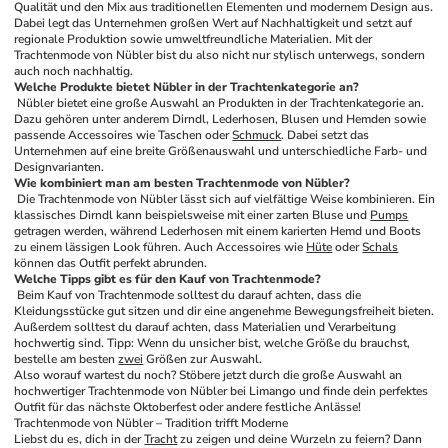
Qualität und den Mix aus traditionellen Elementen und modernem Design aus. 
Dabei legt das Unternehmen großen Wert auf Nachhaltigkeit und setzt auf 
regionale Produktion sowie umweltfreundliche Materialien. Mit der 
Trachtenmode von Nübler bist du also nicht nur stylisch unterwegs, sondern 
auch noch nachhaltig.
Welche Produkte bietet Nübler in der Trachtenkategorie an?
 Nübler bietet eine große Auswahl an Produkten in der Trachtenkategorie an. 
Dazu gehören unter anderem Dirndl, Lederhosen, Blusen und Hemden sowie 
passende Accessoires wie Taschen oder 
Schmuck
. Dabei setzt das 
Unternehmen auf eine breite Größenauswahl und unterschiedliche Farb- und 
Designvarianten.
Wie kombiniert man am besten Trachtenmode von Nübler?
 Die Trachtenmode von Nübler lässt sich auf vielfältige Weise kombinieren. Ein 
klassisches Dirndl kann beispielsweise mit einer zarten Bluse und 
Pumps
getragen werden, während Lederhosen mit einem karierten Hemd und Boots 
zu einem lässigen Look führen. Auch Accessoires wie 
Hüte
 oder 
Schals
können das Outfit perfekt abrunden.
Welche Tipps gibt es für den Kauf von Trachtenmode?
 Beim Kauf von Trachtenmode solltest du darauf achten, dass die 
Kleidungsstücke gut sitzen und dir eine angenehme Bewegungsfreiheit bieten. 
Außerdem solltest du darauf achten, dass Materialien und Verarbeitung 
hochwertig sind. Tipp: Wenn du unsicher bist, welche Größe du brauchst, 
bestelle am besten 
zwei
 Größen zur Auswahl.
Also worauf wartest du noch? Stöbere jetzt durch die große Auswahl an 
hochwertiger Trachtenmode von Nübler bei Limango und finde dein perfektes 
Outfit für das nächste Oktoberfest oder andere festliche Anlässe!
Trachtenmode von Nübler – Tradition trifft Moderne
Liebst du es, dich in der 
Tracht
 zu zeigen und deine Wurzeln zu feiern? Dann 