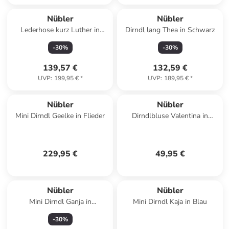
Nübler
Nübler
Lederhose kurz Luther in
Dirndl lang Thea in Schwarz
Braun
-
30
%
-
30
%
139,57 €
132,59 €
UVP
:
199,95 €
*
UVP
:
189,95 €
*
Nübler
Nübler
Mini Dirndl Geelke in Flieder
Dirndlbluse Valentina in
Creme
229,95 €
49,95 €
Nübler
Nübler
Mini Dirndl Ganja in
Mini Dirndl Kaja in Blau
Rauchblau
-
30
%