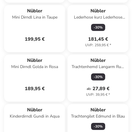
Nübler
Nübler
Mini Dirndl Lina in Taupe
Lederhose kurz Lederhose
Sebastian in Moor
-
30
%
199,95 €
181,45 €
UVP
:
259,95 €
*
Nübler
Nübler
Mini Dirndl Golda in Rosa
Trachtenhemd Langarm Rudi
in Hellblau
-
30
%
189,95 €
27,89 €
ab
:
UVP
:
39,95 €
*
Nübler
Nübler
Kinderdirndl Gundi in Aqua
Trachtengilet Edmund in Blau
-
30
%