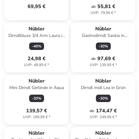
69,95 €
55,81 €
ab
:
UVP
:
79,95 €
*
Nübler
Nübler
Dirndlbluse 3/4 Arm Laura in
Gastrodirndl Saskia in
Silber
Schwarz
-
49
%
-
30
%
24,98 €
97,69 €
ab
:
UVP
:
49,95 €
*
UVP
:
139,95 €
*
Nübler
Nübler
Mini Dirndl Gerlinde in Aqua
Dirndl midi Lea in Grün
-
30
%
-
30
%
139,57 €
174,47 €
ab
:
UVP
:
199,95 €
*
UVP
:
249,95 €
*
Nübler
Nübler