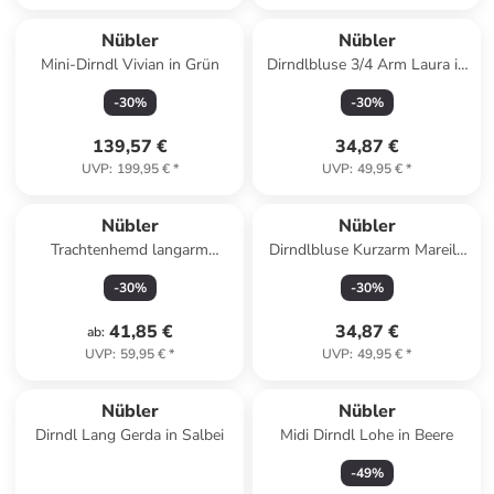
Nübler
Nübler
Mini-Dirndl Vivian in Grün
Dirndlbluse 3/4 Arm Laura in
Marine
-
30
%
-
30
%
139,57 €
34,87 €
UVP
:
199,95 €
*
UVP
:
49,95 €
*
Nübler
Nübler
Trachtenhemd langarm
Dirndlbluse Kurzarm Mareile
Johann in Weiß-Grün
in Weiß
-
30
%
-
30
%
41,85 €
34,87 €
ab
:
UVP
:
59,95 €
*
UVP
:
49,95 €
*
Reserviert
Nübler
Nübler
Dirndl Lang Gerda in Salbei
Midi Dirndl Lohe in Beere
-
49
%