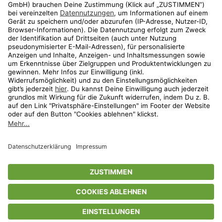
Aktionen
Travel
limango.nl
limango.pl
* Streichpreise entsprechen der unverbindlichen Preisempfehlung des
Herstellers. Prozentangaben beziehen sich auf den Streichpreis.
ᵃ Die jeweils aktuellen Teilnahmebedingungen unserer Freunde-werben-
Freunde-Aktionen findest Du unter
www.limango.de/einladen
ᵇ Gilt nur für von limango versandte Ware (nicht für von Partnern versandte
Ware und Travel).