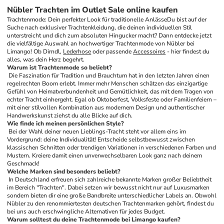
Nübler Trachten im Outlet Sale online kaufen
Trachtenmode: Dein perfekter Look für traditionelle Anlässe
Du bist auf der 
Suche nach exklusiver Trachtenkleidung, die deinen individuellen Stil 
unterstreicht und dich zum absoluten Hingucker macht? Dann entdecke jetzt 
die vielfältige Auswahl an hochwertiger Trachtenmode von Nübler bei 
Limango! Ob Dirndl, 
Lederhose
 oder passende 
Accessoires
 - hier findest du 
alles, was dein Herz begehrt.
Warum ist Trachtenmode so beliebt?
 Die Faszination für Tradition und Brauchtum hat in den letzten Jahren einen 
regelrechten Boom erlebt. Immer mehr Menschen schätzen das einzigartige 
Gefühl von Heimatverbundenheit und Gemütlichkeit, das mit dem Tragen von 
echter Tracht einhergeht. Egal ob Oktoberfest, Volksfeste oder Familienfeiern – 
mit einer stilvollen Kombination aus modernem Design und authentischer 
Handwerkskunst ziehst du alle Blicke auf dich.
Wie finde ich meinen persönlichen Style?
 Bei der Wahl deiner neuen Lieblings-Tracht steht vor allem eins im 
Vordergrund: deine Individualität! Entscheide selbstbewusst zwischen 
klassischen Schnitten oder trendigen Variationen in verschiedenen Farben und 
Mustern. Kreiere damit einen unverwechselbaren Look ganz nach deinem 
Geschmack!
Welche Marken sind besonders beliebt?
 In Deutschland erfreuen sich zahlreiche bekannte Marken großer Beliebtheit 
im Bereich "Trachten". Dabei setzen wir bewusst nicht nur auf Luxusmarken 
sondern bieten dir eine große Bandbreite unterschiedlicher Labels an. Obwohl 
Nübler zu den renommiertesten deutschen Trachtenmarken gehört, findest du 
bei uns auch erschwingliche Alternativen für jedes Budget.
Warum solltest du deine Trachtenmode bei Limango kaufen?