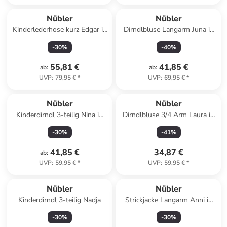
Nübler
Nübler
Kinderlederhose kurz Edgar in
Dirndlbluse Langarm Juna in
Braun
Creme
-
30
%
-
40
%
55,81 €
41,85 €
ab
:
ab
:
UVP
:
79,95 €
*
UVP
:
69,95 €
*
Nübler
Nübler
Kinderdirndl 3-teilig Nina in
Dirndlbluse 3/4 Arm Laura in
Weiß
Weiß
-
30
%
-
41
%
41,85 €
34,87 €
ab
:
UVP
:
59,95 €
*
UVP
:
59,95 €
*
Nübler
Nübler
Kinderdirndl 3-teilig Nadja
Strickjacke Langarm Anni in
Schwarz
-
30
%
-
30
%