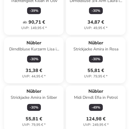
Trachtengilet Kilian in Oliv
Dirndlbluse 3/4 Arm Laura in
Creme
-
39
%
-
30
%
90,71 €
34,87 €
ab
:
UVP
:
149,95 €
*
UVP
:
49,95 €
*
Nübler
Nübler
Dirndlbluse Kurzarm Lisa in
Strickjacke Amira in Rosa
Creme
-
30
%
-
30
%
31,38 €
55,81 €
UVP
:
44,95 €
*
UVP
:
79,95 €
*
Reserviert
Nübler
Nübler
Strickjacke Amira in Silber
Midi Dirndl Efia in Petrol
-
30
%
-
49
%
55,81 €
124,98 €
UVP
:
79,95 €
*
UVP
:
249,95 €
*