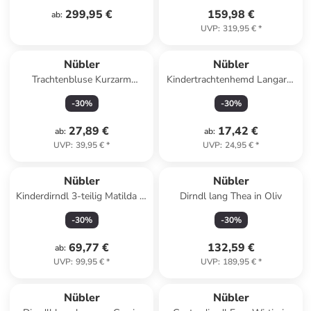
299,95 €
159,98 €
ab
:
UVP
:
319,95 €
*
Nübler
Nübler
Trachtenbluse Kurzarm
Kindertrachtenhemd Langarm
Natascha in Grün
Josef in Weiß
-
30
%
-
30
%
27,89 €
17,42 €
ab
:
ab
:
UVP
:
39,95 €
*
UVP
:
24,95 €
*
Nübler
Nübler
Kinderdirndl 3-teilig Matilda in
Dirndl lang Thea in Oliv
Rosé
-
30
%
-
30
%
69,77 €
132,59 €
ab
:
UVP
:
99,95 €
*
UVP
:
189,95 €
*
Nübler
Nübler