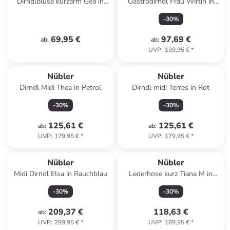
Dirndlbluse kurzarm Gea in
Gastrodirndl Frau Wirtin in
Weiß
Schwarz
-
30
%
69,95 €
97,69 €
ab
:
ab
:
UVP
:
139,95 €
*
Nübler
Nübler
Dirndl Midi Thea in Petrol
Dirndl midi Terres in Rot
-
30
%
-
30
%
125,61 €
125,61 €
ab
:
ab
:
UVP
:
179,95 €
*
UVP
:
179,95 €
*
Nübler
Nübler
Midi Dirndl Elsa in Rauchblau
Lederhose kurz Tiana M in
Silber
-
30
%
-
30
%
209,37 €
118,63 €
ab
:
UVP
:
299,95 €
*
UVP
:
169,95 €
*