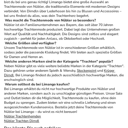
bist du bei uns genau richtig! Limango bietet eine große Auswahl an 
Trachtenmode von Nübler, die traditionelle Elemente mit modernen Designs 
verbindet. Von Dirndln über Lederhosen bis hin zu Blusen und Accessoires – 
bei uns findest du alles, was dein Trachtenherz begehrt.
 Was macht die Trachtenmode von Nübler so besonders? 
Nübler ist ein Familienunternehmen aus Bayern, das seit über 70 Jahren 
hochwertige Trachtenmode produziert. Dabei legt das Unternehmen großen 
Wert auf Qualität und Nachhaltigkeit. Die Designs sind zeitlos und elegant 
zugleich – perfekt für jeden Anlass, ob Oktoberfest oder Hochzeit.
 Welche Größen sind verfügbar? 
Unsere Trachtenmode von Nübler ist in verschiedenen Größen erhältlich, 
sodass jeder die passende Kleidung findet. Wir bieten auch spezielle Größen 
für Damen und Herren an.
 Welche anderen Marken sind in der Kategorie "Trachten" populär? 
Neben Nübler gibt es viele weitere beliebte Marken in der Kategorie "Trachten". 
Dazu gehören unter anderem Spieth & Wensky, 
Stockerpoint
 und 
Krüger 
Dirndl
. Bei Limango findest du jedoch ausschließlich hochwertige Marken, die 
erschwinglich sind.
 Warum solltest du bei Limango kaufen? 
Bei Limango erhältst du nicht nur hochwertige Produkte von Nübler und 
anderen Marken, sondern auch zu unschlagbar günstigen Preisen. Unser Sale 
und Outlet bieten dir die Möglichkeit, Trachtenmode zu kaufen, ohne dein 
Budget zu sprengen. Zudem bieten wir eine schnelle Lieferung und einen 
ausgezeichneten Kundenservice. Bestelle jetzt deine Trachtenmode von 
Nübler bei Limango – du wirst es nicht bereuen!
Nübler Trachtenhemden
Nübler Trachten Dirndl