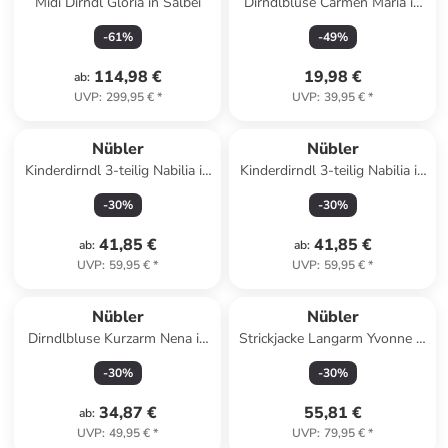
Midi Dirndl Gloria in Salbei
Dirndlbluse Carmen Maria in
Weiß
-
61
%
-
49
%
114,98 €
19,98 €
ab
:
UVP
:
299,95 €
*
UVP
:
39,95 €
*
Nübler
Nübler
Kinderdirndl 3-teilig Nabilia in
Kinderdirndl 3-teilig Nabilia in
Grün
Weinrot
-
30
%
-
30
%
41,85 €
41,85 €
ab
:
ab
:
UVP
:
59,95 €
*
UVP
:
59,95 €
*
Nübler
Nübler
Dirndlbluse Kurzarm Nena in
Strickjacke Langarm Yvonne in
Weiß
Silber
-
30
%
-
30
%
34,87 €
55,81 €
ab
:
UVP
:
49,95 €
*
UVP
:
79,95 €
*