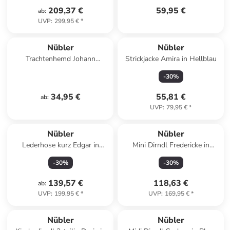
209,37 €
59,95 €
ab
:
UVP
:
299,95 €
*
Nübler
Nübler
Trachtenhemd Johann
Strickjacke Amira in Hellblau
Kurzarm in Weiß
-
30
%
34,95 €
55,81 €
ab
:
UVP
:
79,95 €
*
Nübler
Nübler
Lederhose kurz Edgar in
Mini Dirndl Fredericke in
Braun
Salbei
-
30
%
-
30
%
139,57 €
118,63 €
ab
:
UVP
:
199,95 €
*
UVP
:
169,95 €
*
Nübler
Nübler