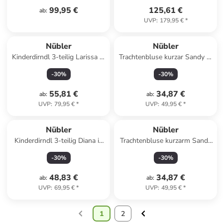
99,95 €
125,61 €
ab
:
UVP
:
179,95 €
*
Nübler
Nübler
Kinderdirndl 3-teilig Larissa in
Trachtenbluse kurzar Sandy in
Rot
Rot
-
30
%
-
30
%
55,81 €
34,87 €
ab
:
ab
:
UVP
:
79,95 €
*
UVP
:
49,95 €
*
Nübler
Nübler
Kinderdirndl 3-teilig Diana in
Trachtenbluse kurzarm Sandy
Beere
in Grün
-
30
%
-
30
%
48,83 €
34,87 €
ab
:
ab
:
UVP
:
69,95 €
*
UVP
:
49,95 €
*
1
2