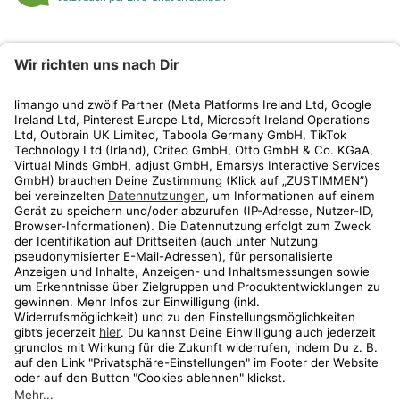
limango
Rechtliches
Kundenservice
Shop
Aktionen
Travel