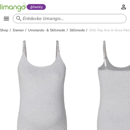
family
Shop
Damen
Umstands- & Stillmode
Stillmode
Still-Top Ara in Grey Me