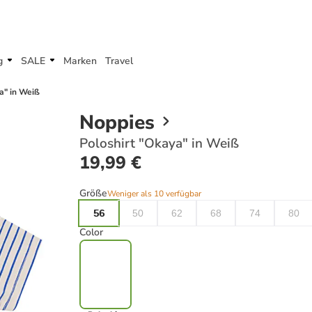
g
SALE
Marken
Travel
a" in Weiß
Noppies
Poloshirt "Okaya" in Weiß
19,99 €
Größe
Weniger als 10 verfügbar
56
50
62
68
74
80
Color