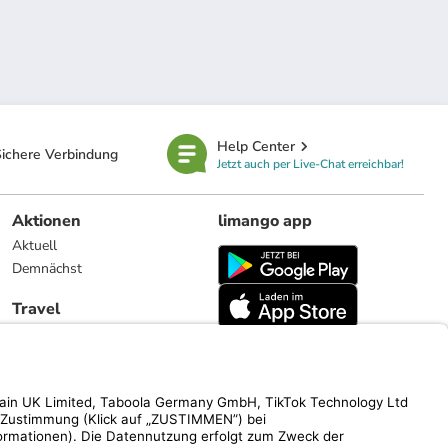
Help Center
ichere Verbindung
Jetzt auch per Live-Chat erreichbar!
Aktionen
limango app
Aktuell
Demnächst
Travel
Reiseangebote