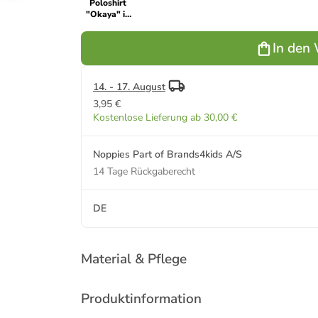
Poloshirt
"Okaya" in
Weiß
In den
14. - 17. August
3,95 €
Kostenlose Lieferung ab 30,00 €
Noppies Part of Brands4kids A/S
14 Tage Rückgaberecht
DE
Material & Pflege
Produktinformation