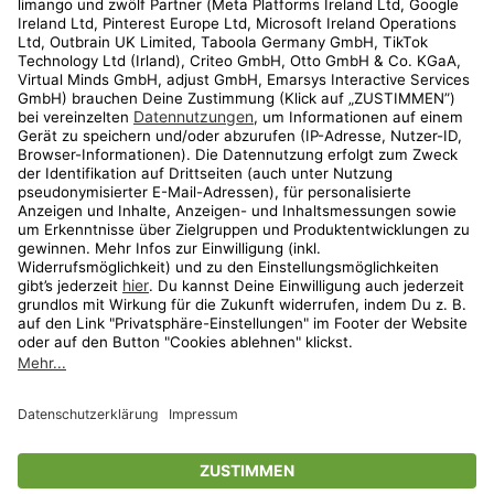
Kundenservice
Shop
Aktionen
Travel
limango.nl
limango.pl
* Streichpreise entsprechen der unverbindlichen Preisempfehlung des