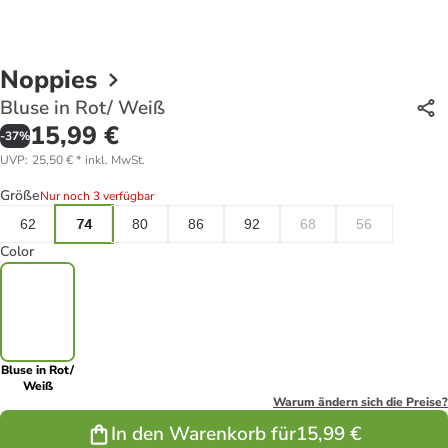
Noppies
Bluse in Rot/ Weiß
15,99 €
-
37
%
UVP
:
25,50 €
*
inkl. MwSt.
Größe
Nur noch 3 verfügbar
62
74
80
86
92
68
56
Color
Bluse in Rot/
Weiß
Warum ändern sich die Preise?
In den Warenkorb für
15,99 €