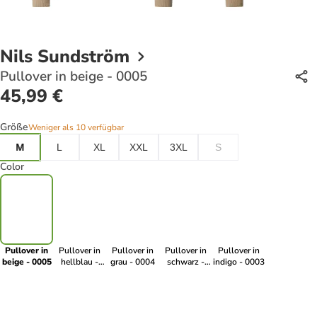
Nils Sundström
Pullover in beige - 0005
45,99 €
Größe
Weniger als 10 verfügbar
M
L
XL
XXL
3XL
S
Color
Pullover in
Pullover in
Pullover in
Pullover in
Pullover in
beige - 0005
hellblau -
grau - 0004
schwarz -
indigo - 0003
0007
0002