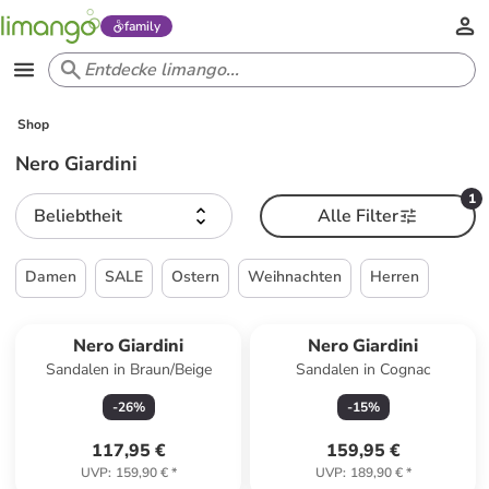
family
Shop
Nero Giardini
1
Beliebtheit
Alle Filter
Damen
SALE
Ostern
Weihnachten
Herren
Nero Giardini
Nero Giardini
Sandalen in Braun/Beige
Sandalen in Cognac
-
26
%
-
15
%
117,95 €
159,95 €
UVP
:
159,90 €
*
UVP
:
189,90 €
*