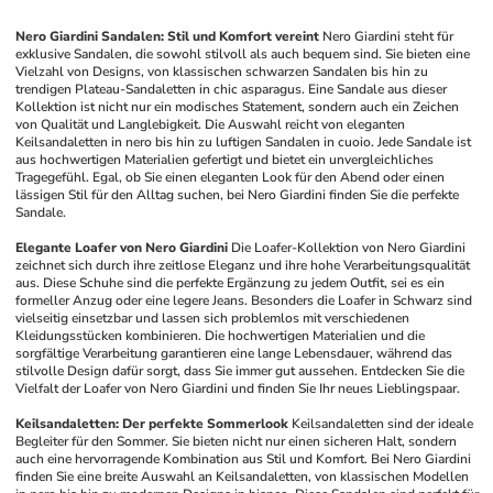
Nero Giardini Sandalen: Stil und Komfort vereint
Nero Giardini steht für 
exklusive Sandalen, die sowohl stilvoll als auch bequem sind. Sie bieten eine 
Vielzahl von Designs, von klassischen schwarzen Sandalen bis hin zu 
trendigen Plateau-Sandaletten in chic asparagus. Eine Sandale aus dieser 
Kollektion ist nicht nur ein modisches Statement, sondern auch ein Zeichen 
von Qualität und Langlebigkeit. Die Auswahl reicht von eleganten 
Keilsandaletten in nero bis hin zu luftigen Sandalen in cuoio. Jede Sandale ist 
aus hochwertigen Materialien gefertigt und bietet ein unvergleichliches 
Tragegefühl. Egal, ob Sie einen eleganten Look für den Abend oder einen 
lässigen Stil für den Alltag suchen, bei Nero Giardini finden Sie die perfekte 
Sandale.
Elegante Loafer von Nero Giardini
Die Loafer-Kollektion von Nero Giardini 
zeichnet sich durch ihre zeitlose Eleganz und ihre hohe Verarbeitungsqualität 
aus. Diese Schuhe sind die perfekte Ergänzung zu jedem Outfit, sei es ein 
formeller Anzug oder eine legere Jeans. Besonders die Loafer in Schwarz sind 
vielseitig einsetzbar und lassen sich problemlos mit verschiedenen 
Kleidungsstücken kombinieren. Die hochwertigen Materialien und die 
sorgfältige Verarbeitung garantieren eine lange Lebensdauer, während das 
stilvolle Design dafür sorgt, dass Sie immer gut aussehen. Entdecken Sie die 
Vielfalt der Loafer von Nero Giardini und finden Sie Ihr neues Lieblingspaar.
Keilsandaletten: Der perfekte Sommerlook
Keilsandaletten sind der ideale 
Begleiter für den Sommer. Sie bieten nicht nur einen sicheren Halt, sondern 
auch eine hervorragende Kombination aus Stil und Komfort. Bei Nero Giardini 
finden Sie eine breite Auswahl an Keilsandaletten, von klassischen Modellen 