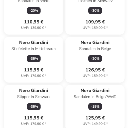
Sandalen in Weiß
Taschen in Schwarz
-
20
%
-
30
%
110,95 €
109,95 €
UVP
:
139,90 €
*
UVP
:
159,00 €
*
Nero Giardini
Nero Giardini
Stiefelette in Mittelbraun
Sandalen in Beige
-
35
%
-
20
%
115,95 €
126,95 €
UVP
:
179,90 €
*
UVP
:
159,90 €
*
Nero Giardini
Nero Giardini
Slipper in Schwarz
Sandalen in Beige/Weiß
-
35
%
-
15
%
115,95 €
125,95 €
UVP
:
179,90 €
*
UVP
:
149,90 €
*