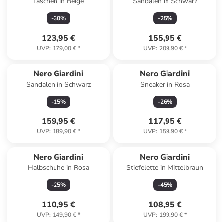
Taschen in Beige
Sandalen in Schwarz
-
30
%
-
25
%
123,95 €
155,95 €
UVP
:
179,00 €
*
UVP
:
209,90 €
*
Nero Giardini
Nero Giardini
Sandalen in Schwarz
Sneaker in Rosa
-
15
%
-
26
%
159,95 €
117,95 €
UVP
:
189,90 €
*
UVP
:
159,90 €
*
Nero Giardini
Nero Giardini
Halbschuhe in Rosa
Stiefelette in Mittelbraun
-
25
%
-
45
%
110,95 €
108,95 €
UVP
:
149,90 €
*
UVP
:
199,90 €
*