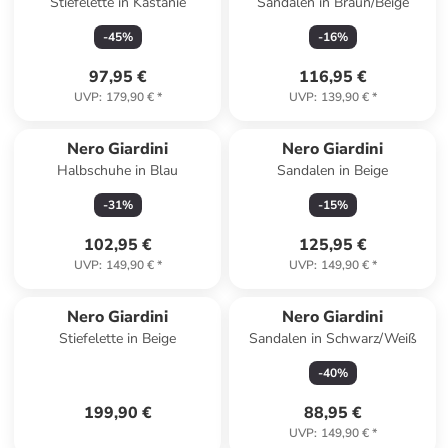
Stiefelette in Kastanie
Sandalen in Braun/Beige
-
45
%
-
16
%
97,95 €
116,95 €
UVP
:
179,90 €
*
UVP
:
139,90 €
*
Nero Giardini
Nero Giardini
Halbschuhe in Blau
Sandalen in Beige
-
31
%
-
15
%
102,95 €
125,95 €
UVP
:
149,90 €
*
UVP
:
149,90 €
*
Nero Giardini
Nero Giardini
Stiefelette in Beige
Sandalen in Schwarz/Weiß
-
40
%
199,90 €
88,95 €
UVP
:
149,90 €
*