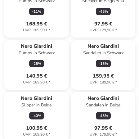
Pumps in Schwarz
Sneaker in Beige/Blau
-
11
%
-
45
%
168,95 €
97,95 €
UVP
:
189,90 €
*
UVP
:
179,90 €
*
Nero Giardini
Nero Giardini
Pumps in Schwarz
Sandalen in Schwarz
-
25
%
-
15
%
140,95 €
159,95 €
UVP
:
189,90 €
*
UVP
:
189,90 €
*
Nero Giardini
Nero Giardini
Slipper in Beige
Sandalen in Beige
-
40
%
-
45
%
100,95 €
97,95 €
UVP
:
169,90 €
*
UVP
:
179,90 €
*