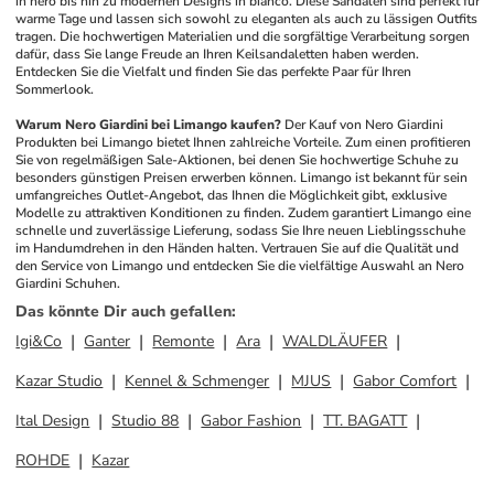
in nero bis hin zu modernen Designs in bianco. Diese Sandalen sind perfekt für 
warme Tage und lassen sich sowohl zu eleganten als auch zu lässigen Outfits 
tragen. Die hochwertigen Materialien und die sorgfältige Verarbeitung sorgen 
dafür, dass Sie lange Freude an Ihren Keilsandaletten haben werden. 
Entdecken Sie die Vielfalt und finden Sie das perfekte Paar für Ihren 
Sommerlook.
Warum Nero Giardini bei Limango kaufen?
Der Kauf von Nero Giardini 
Produkten bei Limango bietet Ihnen zahlreiche Vorteile. Zum einen profitieren 
Sie von regelmäßigen Sale-Aktionen, bei denen Sie hochwertige Schuhe zu 
besonders günstigen Preisen erwerben können. Limango ist bekannt für sein 
umfangreiches Outlet-Angebot, das Ihnen die Möglichkeit gibt, exklusive 
Modelle zu attraktiven Konditionen zu finden. Zudem garantiert Limango eine 
schnelle und zuverlässige Lieferung, sodass Sie Ihre neuen Lieblingsschuhe 
im Handumdrehen in den Händen halten. Vertrauen Sie auf die Qualität und 
den Service von Limango und entdecken Sie die vielfältige Auswahl an Nero 
Giardini Schuhen.
Das könnte Dir auch gefallen
:
Igi&Co
Ganter
Remonte
Ara
WALDLÄUFER
Kazar Studio
Kennel & Schmenger
MJUS
Gabor Comfort
Ital Design
Studio 88
Gabor Fashion
TT. BAGATT
ROHDE
Kazar