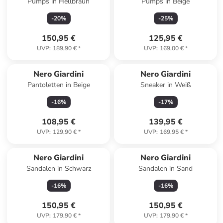
Pumps in Hellbraun
Pumps in Beige
-
20
%
-
25
%
150,95 €
125,95 €
UVP
:
189,90 €
*
UVP
:
169,00 €
*
Nero Giardini
Nero Giardini
Pantoletten in Beige
Sneaker in Weiß
-
16
%
-
17
%
108,95 €
139,95 €
UVP
:
129,90 €
*
UVP
:
169,95 €
*
Nero Giardini
Nero Giardini
Sandalen in Schwarz
Sandalen in Sand
-
16
%
-
16
%
150,95 €
150,95 €
UVP
:
179,90 €
*
UVP
:
179,90 €
*