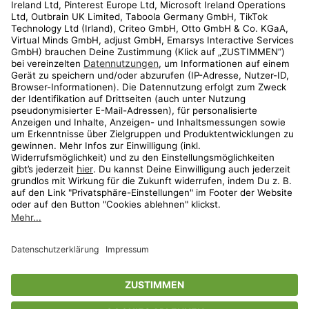
Kundenservice
Shop
Aktionen
Travel
limango.nl
limango.pl
* Streichpreise entsprechen der unverbindlichen Preisempfehlung des