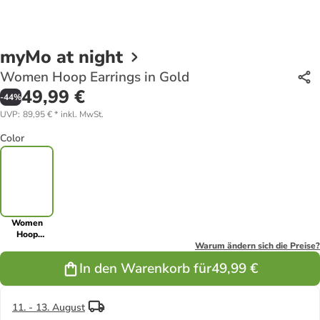
myMo at night
Women Hoop Earrings in Gold
49,99 €
-
44
%
UVP
:
89,95 €
*
inkl. MwSt.
Color
Women
Hoop
Earrings in
Warum ändern sich die Preise?
Gold
In den Warenkorb für
49,99 €
11. - 13. August