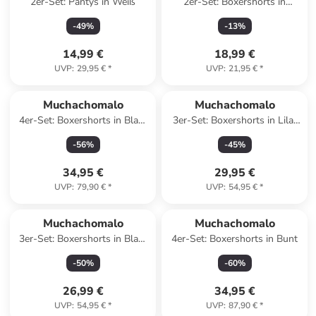
2er-Set: Pantys in Weiß
2er-Set: Boxershorts in
Schwarz/ Hellgrün
-
49
%
-
13
%
14,99 €
18,99 €
UVP
:
29,95 €
*
UVP
:
21,95 €
*
Muchachomalo
Muchachomalo
4er-Set: Boxershorts in Blau/
3er-Set: Boxershorts in Lila/
Türkis/ Grau
Blau/ Schwarz
-
56
%
-
45
%
34,95 €
29,95 €
UVP
:
79,90 €
*
UVP
:
54,95 €
*
Muchachomalo
Muchachomalo
3er-Set: Boxershorts in Blau/
4er-Set: Boxershorts in Bunt
Rot/ Rosa
-
50
%
-
60
%
26,99 €
34,95 €
UVP
:
54,95 €
*
UVP
:
87,90 €
*