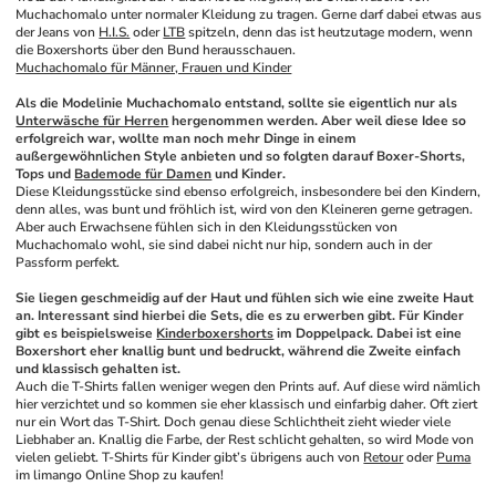
Muchachomalo unter normaler Kleidung zu tragen. Gerne darf dabei etwas aus 
der Jeans von 
H.I.S.
 oder 
LTB
 spitzeln, denn das ist heutzutage modern, wenn 
die Boxershorts über den Bund herausschauen.
Muchachomalo für Männer, Frauen und Kinder
Als die Modelinie Muchachomalo entstand, sollte sie eigentlich nur als 
Unterwäsche für Herren
 hergenommen werden. Aber weil diese Idee so 
erfolgreich war, wollte man noch mehr Dinge in einem 
außergewöhnlichen Style anbieten und so folgten darauf Boxer-Shorts, 
Tops und 
Bademode für Damen
 und Kinder.
Diese Kleidungsstücke sind ebenso erfolgreich, insbesondere bei den Kindern, 
denn alles, was bunt und fröhlich ist, wird von den Kleineren gerne getragen. 
Aber auch Erwachsene fühlen sich in den Kleidungsstücken von 
Muchachomalo wohl, sie sind dabei nicht nur hip, sondern auch in der 
Passform perfekt. 
Sie liegen geschmeidig auf der Haut und fühlen sich wie eine zweite Haut 
an. Interessant sind hierbei die Sets, die es zu erwerben gibt. Für Kinder 
gibt es beispielsweise 
Kinderboxershorts
 im Doppelpack. Dabei ist eine 
Boxershort eher knallig bunt und bedruckt, während die Zweite einfach 
und klassisch gehalten ist.
Auch die T-Shirts fallen weniger wegen den Prints auf. Auf diese wird nämlich 
hier verzichtet und so kommen sie eher klassisch und einfarbig daher. Oft ziert 
nur ein Wort das T-Shirt. Doch genau diese Schlichtheit zieht wieder viele 
Liebhaber an. Knallig die Farbe, der Rest schlicht gehalten, so wird Mode von 
vielen geliebt. T-Shirts für Kinder gibt’s übrigens auch von 
Retour
 oder 
Puma
im limango Online Shop zu kaufen! 