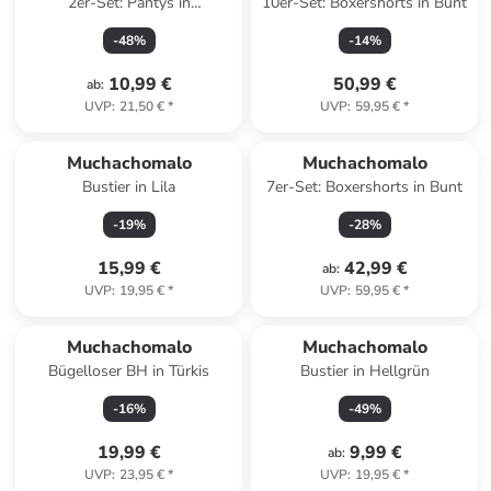
2er-Set: Pantys in
10er-Set: Boxershorts in Bunt
Dunkelblau/ Blau
-
48
%
-
14
%
10,99 €
50,99 €
ab
:
UVP
:
21,50 €
*
UVP
:
59,95 €
*
Muchachomalo
Muchachomalo
Bustier in Lila
7er-Set: Boxershorts in Bunt
-
19
%
-
28
%
15,99 €
42,99 €
ab
:
UVP
:
19,95 €
*
UVP
:
59,95 €
*
Muchachomalo
Muchachomalo
Bügelloser BH in Türkis
Bustier in Hellgrün
-
16
%
-
49
%
19,99 €
9,99 €
ab
:
UVP
:
23,95 €
*
UVP
:
19,95 €
*