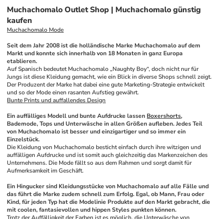
Muchachomalo Outlet Shop | Muchachomalo günstig
kaufen
Muchachomalo Mode
Seit dem Jahr 2008 ist die holländische Marke Muchachomalo auf dem 
Markt und konnte sich innerhalb von 18 Monaten in ganz Europa 
etablieren.
Auf Spanisch bedeutet Muchachomalo „Naughty Boy“, doch nicht nur für 
Jungs ist diese Kleidung gemacht, wie ein Blick in diverse Shops schnell zeigt. 
Der Produzent der Marke hat dabei eine gute Marketing-Strategie entwickelt 
und so der Mode einen rasanten Aufstieg gewährt.
Bunte Prints und auffallendes Design
Ein auffälliges Modell und bunte Aufdrucke lassen 
Boxershorts
, 
Bademode, Tops und Unterwäsche in allen Größen aufleben. Jedes Teil 
von Muchachomalo ist besser und einzigartiger und so immer ein 
Einzelstück.
Die Kleidung von Muchachomalo besticht einfach durch ihre witzigen und 
auffälligen Aufdrucke und ist somit auch gleichzeitig das Markenzeichen des 
Unternehmens. Die Mode fällt so aus dem Rahmen und sorgt damit für 
Aufmerksamkeit im Geschäft. 
Ein Hingucker sind Kleidungsstücke von Muchachomalo auf alle Fälle und 
das führt die Marke zudem schnell zum Erfolg. Egal, ob Mann, Frau oder 
Kind, für jeden Typ hat die Modelinie Produkte auf den Markt gebracht, die 
mit coolen, fantasievollen und hippen Styles punkten können.
Trotz der Auffälligkeit der Farben ist es möglich, die Unterwäsche von 