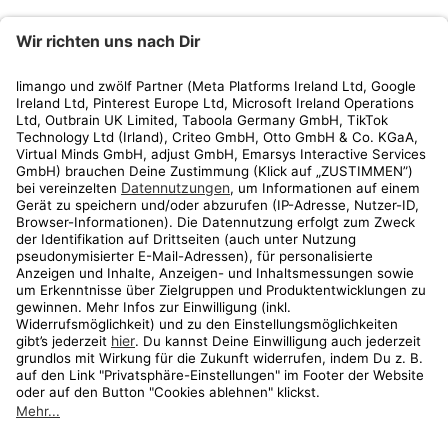
limango
Rechtliches
Kundenservice
Shop
Aktionen
Travel