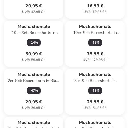
20,95 €
16,99 €
UVP
:
42,95 €
*
UVP
:
19,95 €
*
Muchachomalo
Muchachomalo
10er-Set: Boxershorts in
10er-Set: Boxershorts in
Schwarz/ Dunkelblau
Schwarz/ Grau/ Weiß
-
14
%
-
41
%
50,99 €
75,95 €
UVP
:
59,95 €
*
UVP
:
129,95 €
*
Muchachomalo
Muchachomalo
2er-Set: Boxershorts in Blau/
3er-Set: Boxershorts in
Schwarz
Dunkelblau/ Lila/ Schwarz
-
47
%
-
45
%
20,95 €
29,95 €
UVP
:
39,95 €
*
UVP
:
54,95 €
*
Muchachomalo
Muchachomalo