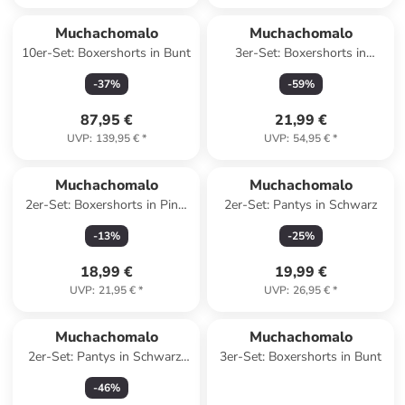
Muchachomalo
Muchachomalo
10er-Set: Boxershorts in Bunt
3er-Set: Boxershorts in
Schwarz/ Dunkelblau/ Türkis
-
37
%
-
59
%
87,95 €
21,99 €
UVP
:
139,95 €
*
UVP
:
54,95 €
*
Muchachomalo
Muchachomalo
2er-Set: Boxershorts in Pink/
2er-Set: Pantys in Schwarz
Dunkelblau
-
13
%
-
25
%
18,99 €
19,99 €
UVP
:
21,95 €
*
UVP
:
26,95 €
*
Muchachomalo
Muchachomalo
2er-Set: Pantys in Schwarz/
3er-Set: Boxershorts in Bunt
Pink/ Rosa
-
46
%