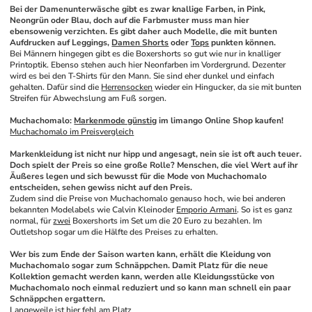
Bei der Damenunterwäsche gibt es zwar knallige Farben, in Pink, 
Neongrün oder Blau, doch auf die Farbmuster muss man hier 
ebensowenig verzichten. Es gibt daher auch Modelle, die mit bunten 
Aufdrucken auf Leggings, 
Damen Shorts
 oder 
Tops
 punkten können.
Bei Männern hingegen gibt es die Boxershorts so gut wie nur in knalliger 
Printoptik. Ebenso stehen auch hier Neonfarben im Vordergrund. Dezenter 
wird es bei den T-Shirts für den Mann. Sie sind eher dunkel und einfach 
gehalten. Dafür sind die 
Herrensocken
 wieder ein Hingucker, da sie mit bunten 
Streifen für Abwechslung am Fuß sorgen.
Muchachomalo: 
Markenmode günstig
 im limango Online Shop kaufen!
Muchachomalo im Preisvergleich
Markenkleidung ist nicht nur hipp und angesagt, nein sie ist oft auch teuer. 
Doch spielt der Preis so eine große Rolle? Menschen, die viel Wert auf ihr 
Äußeres legen und sich bewusst für die Mode von Muchachomalo 
entscheiden, sehen gewiss nicht auf den Preis.
Zudem sind die Preise von Muchachomalo genauso hoch, wie bei anderen 
bekannten Modelabels wie Calvin Kleinoder 
Emporio Armani
. So ist es ganz 
normal, für 
zwei
 Boxershorts im Set um die 20 Euro zu bezahlen. Im 
Outletshop sogar um die Hälfte des Preises zu erhalten. 
Wer bis zum Ende der Saison warten kann, erhält die Kleidung von 
Muchachomalo sogar zum Schnäppchen. Damit Platz für die neue 
Kollektion gemacht werden kann, werden alle Kleidungsstücke von 
Muchachomalo noch einmal reduziert und so kann man schnell ein paar 
Schnäppchen ergattern.
Langeweile ist hier fehl am Platz