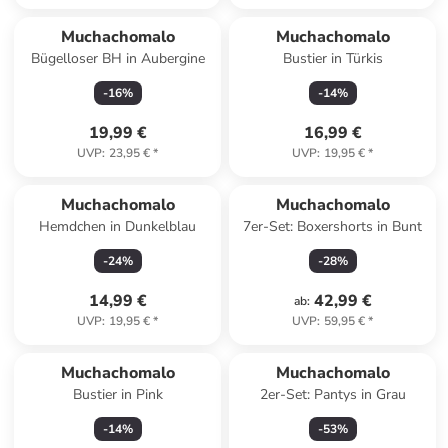
Muchachomalo
Muchachomalo
Bügelloser BH in Aubergine
Bustier in Türkis
-
16
%
-
14
%
19,99 €
16,99 €
UVP
:
23,95 €
*
UVP
:
19,95 €
*
Muchachomalo
Muchachomalo
Hemdchen in Dunkelblau
7er-Set: Boxershorts in Bunt
-
24
%
-
28
%
14,99 €
42,99 €
ab
:
UVP
:
19,95 €
*
UVP
:
59,95 €
*
Muchachomalo
Muchachomalo
Bustier in Pink
2er-Set: Pantys in Grau
-
14
%
-
53
%