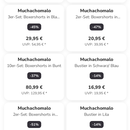
Muchachomalo
Muchachomalo
3er-Set: Boxershorts in Blau/
2er-Set: Boxershorts in
Pink/ Schwarz
Dunkelblau/ Blau
-
45
%
-
47
%
29,95 €
20,95 €
UVP
:
54,95 €
*
UVP
:
39,95 €
*
Muchachomalo
Muchachomalo
10er-Set: Boxershorts in Bunt
Bustier in Schwarz/ Blau
-
37
%
-
14
%
80,99 €
16,99 €
UVP
:
129,95 €
*
UVP
:
19,95 €
*
Muchachomalo
Muchachomalo
2er-Set: Boxershorts in
Bustier in Lila
Schwarz/ Grün
-
51
%
-
14
%