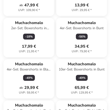
47,99 €
13,99 €
ab
:
UVP
:
109,90 €
*
UVP
:
29,95 €
*
Muchachomalo
Muchachomalo
2er-Set: Boxershorts in
4er-Set: Boxershorts in Bunt
Dunkelgrün/ Rosa
-
18
%
-
56
%
17,99 €
34,95 €
UVP
:
21,95 €
*
UVP
:
79,90 €
*
Muchachomalo
Muchachomalo
4er-Set: Boxershorts in Blau/
10er-Set: Boxershorts in Bunt
Dunkelblau
-
49
%
-
49
%
29,99 €
65,99 €
ab
:
UVP
:
59,95 €
*
UVP
:
129,95 €
*
Muchachomalo
Muchachomalo