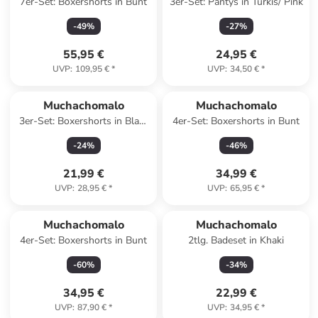
7er-Set: Boxershorts in Bunt
3er-Set: Pantys in Türkis/ Pink
-
49
%
-
27
%
55,95 €
24,95 €
UVP
:
109,95 €
*
UVP
:
34,50 €
*
Muchachomalo
Muchachomalo
3er-Set: Boxershorts in Blau/
4er-Set: Boxershorts in Bunt
Rot/ Rosa
-
24
%
-
46
%
21,99 €
34,99 €
UVP
:
28,95 €
*
UVP
:
65,95 €
*
Muchachomalo
Muchachomalo
4er-Set: Boxershorts in Bunt
2tlg. Badeset in Khaki
-
60
%
-
34
%
34,95 €
22,99 €
UVP
:
87,90 €
*
UVP
:
34,95 €
*