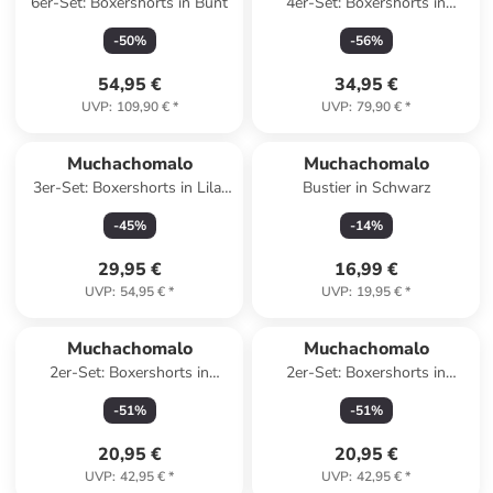
6er-Set: Boxershorts in Bunt
4er-Set: Boxershorts in
Schwarz/ Pink/ Blau
-
50
%
-
56
%
54,95 €
34,95 €
UVP
:
109,90 €
*
UVP
:
79,90 €
*
Muchachomalo
Muchachomalo
3er-Set: Boxershorts in Lila/
Bustier in Schwarz
Pink/ Dunkelblau
-
45
%
-
14
%
29,95 €
16,99 €
UVP
:
54,95 €
*
UVP
:
19,95 €
*
Muchachomalo
Muchachomalo
2er-Set: Boxershorts in
2er-Set: Boxershorts in
Dunkelblau/ Türkis
Schwarz/ Koralle
-
51
%
-
51
%
20,95 €
20,95 €
UVP
:
42,95 €
*
UVP
:
42,95 €
*