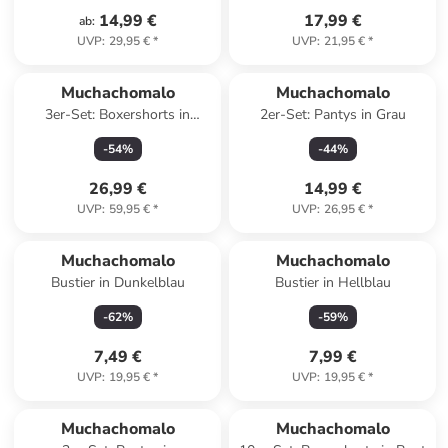
14,99 €
17,99 €
ab
:
UVP
:
29,95 €
*
UVP
:
21,95 €
*
Muchachomalo
Muchachomalo
3er-Set: Boxershorts in
2er-Set: Pantys in Grau
Dunkelblau/ Hellblau
-
54
%
-
44
%
26,99 €
14,99 €
UVP
:
59,95 €
*
UVP
:
26,95 €
*
Muchachomalo
Muchachomalo
Bustier in Dunkelblau
Bustier in Hellblau
-
62
%
-
59
%
7,49 €
7,99 €
UVP
:
19,95 €
*
UVP
:
19,95 €
*
Muchachomalo
Muchachomalo