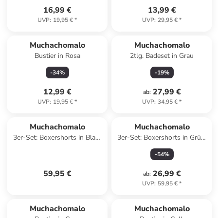
16,99 €
13,99 €
UVP
:
19,95 €
*
UVP
:
29,95 €
*
Muchachomalo
Muchachomalo
Bustier in Rosa
2tlg. Badeset in Grau
-
34
%
-
19
%
12,99 €
27,99 €
ab
:
UVP
:
19,95 €
*
UVP
:
34,95 €
*
Muchachomalo
Muchachomalo
3er-Set: Boxershorts in Blau/
3er-Set: Boxershorts in Grün/
Bunt
Bunt/ Schwarz
-
54
%
59,95 €
26,99 €
ab
:
UVP
:
59,95 €
*
Muchachomalo
Muchachomalo