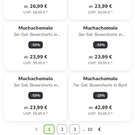
26,99 €
23,99 €
ab
:
ab
:
UVP
:
59,95 €
*
UVP
:
59,95 €
*
Muchachomalo
Muchachomalo
3er-Set: Boxershorts in
3er-Set: Boxershorts in
Schwarz/ Dunkelblau/ Grün
Dunkelblau
-
59
%
-
59
%
23,99 €
23,99 €
ab
:
ab
:
UVP
:
59,95 €
*
UVP
:
59,95 €
*
Muchachomalo
Muchachomalo
3er-Set: Boxershorts in
7er-Set: Boxershorts in Bunt
Schwarz
-
59
%
-
28
%
23,99 €
42,99 €
ab
:
ab
:
UVP
:
59,95 €
*
UVP
:
59,95 €
*
1
2
3
...
10