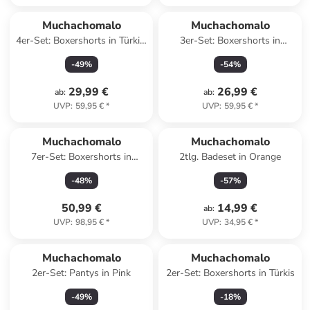
Muchachomalo
Muchachomalo
4er-Set: Boxershorts in Türkis/
3er-Set: Boxershorts in
Schwarz
Orange/ Hellblau/ Bunt
-
49
%
-
54
%
29,99 €
26,99 €
ab
:
ab
:
UVP
:
59,95 €
*
UVP
:
59,95 €
*
Muchachomalo
Muchachomalo
7er-Set: Boxershorts in
2tlg. Badeset in Orange
Schwarz/ Bunt
-
48
%
-
57
%
50,99 €
14,99 €
ab
:
UVP
:
98,95 €
*
UVP
:
34,95 €
*
Muchachomalo
Muchachomalo
2er-Set: Pantys in Pink
2er-Set: Boxershorts in Türkis
-
49
%
-
18
%