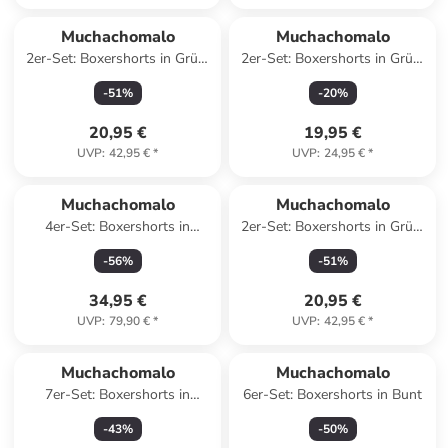
Muchachomalo
Muchachomalo
2er-Set: Boxershorts in Grün/
2er-Set: Boxershorts in Grün/
Pink
Hellbraun
-
51
%
-
20
%
20,95 €
19,95 €
UVP
:
42,95 €
*
UVP
:
24,95 €
*
Muchachomalo
Muchachomalo
4er-Set: Boxershorts in
2er-Set: Boxershorts in Grün/
Schwarz/ Dunkelblau/ Lila
Rosa
-
56
%
-
51
%
34,95 €
20,95 €
UVP
:
79,90 €
*
UVP
:
42,95 €
*
Muchachomalo
Muchachomalo
7er-Set: Boxershorts in
6er-Set: Boxershorts in Bunt
Dunkelblau/ Blau/ Schwarz
-
43
%
-
50
%