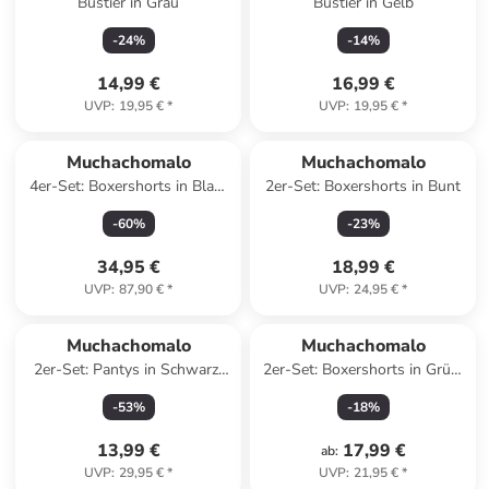
Bustier in Grau
Bustier in Gelb
-
24
%
-
14
%
14,99 €
16,99 €
UVP
:
19,95 €
*
UVP
:
19,95 €
*
Muchachomalo
Muchachomalo
4er-Set: Boxershorts in Blau/
2er-Set: Boxershorts in Bunt
Schwarz
-
60
%
-
23
%
34,95 €
18,99 €
UVP
:
87,90 €
*
UVP
:
24,95 €
*
Muchachomalo
Muchachomalo
2er-Set: Pantys in Schwarz/
2er-Set: Boxershorts in Grün/
Türkis/ Hellblau
Blau
-
53
%
-
18
%
13,99 €
17,99 €
ab
:
UVP
:
29,95 €
*
UVP
:
21,95 €
*