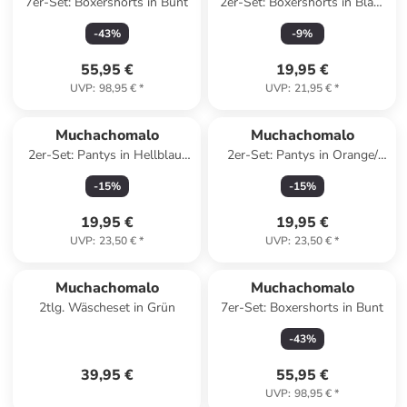
7er-Set: Boxershorts in Bunt
2er-Set: Boxershorts in Blau/
Pink
-
43
%
-
9
%
55,95 €
19,95 €
UVP
:
98,95 €
*
UVP
:
21,95 €
*
Muchachomalo
Muchachomalo
2er-Set: Pantys in Hellblau/
2er-Set: Pantys in Orange/
Orange
Lila
-
15
%
-
15
%
19,95 €
19,95 €
UVP
:
23,50 €
*
UVP
:
23,50 €
*
Muchachomalo
Muchachomalo
2tlg. Wäscheset in Grün
7er-Set: Boxershorts in Bunt
-
43
%
39,95 €
55,95 €
UVP
:
98,95 €
*