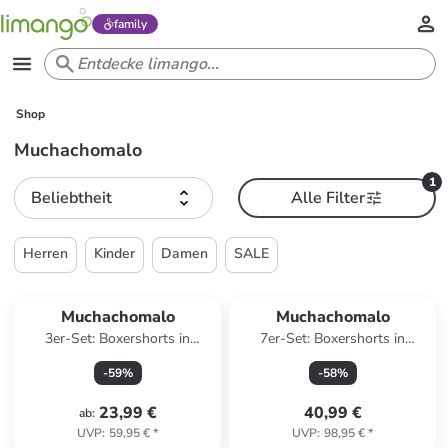
family
Shop
Muchachomalo
1
Beliebtheit
Alle Filter
Herren
Kinder
Damen
SALE
Muchachomalo
Muchachomalo
3er-Set: Boxershorts in
7er-Set: Boxershorts in
Schwarz
Schwarz/ Dunkelblau/ Blau
-
59
%
-
58
%
23,99 €
40,99 €
ab
:
UVP
:
59,95 €
*
UVP
:
98,95 €
*