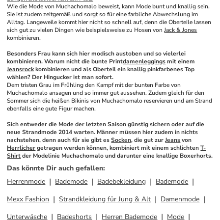
Wie die Mode von Muchachomalo beweist, kann Mode bunt und knallig sein. 
Sie ist zudem zeitgemäß und sorgt so für eine farbliche Abwechslung im 
Alltag. Langeweile kommt hier nicht so schnell auf, denn die Oberteile lassen 
sich gut zu vielen Dingen wie beispielsweise zu Hosen von 
Jack & Jones
kombinieren. 
Besonders Frau kann sich hier modisch austoben und so vielerlei 
kombinieren. Warum nicht die bunte Print
damenleggings
 mit einem 
Jeansrock
 kombinieren und als Oberteil ein knallig pinkfarbenes Top 
wählen? Der Hingucker ist man sofort.
Dem tristen Grau im Frühling den Kampf mit der bunten Farbe von 
Muchachomalo ansagen und so immer gut aussehen. Zudem gleich für den 
Sommer sich die heißen Bikinis von Muchachomalo reservieren und am Strand 
ebenfalls eine gute Figur machen. 
Sich entweder die Mode der letzten Saison günstig sichern oder auf die 
neue Strandmode 2014 warten. Männer müssen hier zudem in nichts 
nachstehen, denn auch für sie gibt es 
Socken
, die gut zur 
Jeans
 von 
Herrlicher
 getragen werden können, kombiniert mit einem schlichten 
T-
Shirt
 der Modelinie Muchachomalo und darunter eine knallige Boxerhorts.
Das könnte Dir auch gefallen
:
Herrenmode
Bademode
Badebekleidung
Bademode
Mexx Fashion
Strandkleidung für Jung & Alt
Damenmode
Unterwäsche
Badeshorts
Herren Bademode
Mode