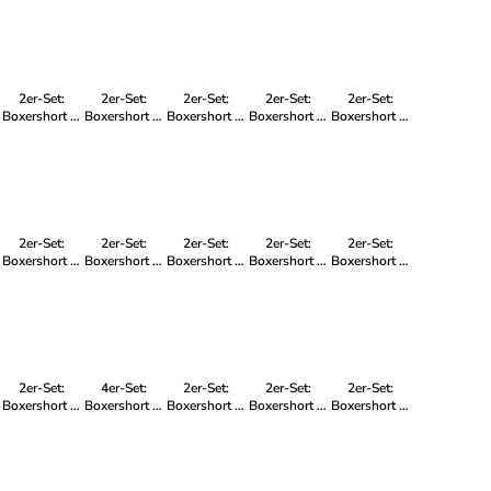
für Herren
für Frauen
für Frauen
für Frauen
für Frauen
2er-Set:
2er-Set:
2er-Set:
2er-Set:
2er-Set:
Boxershort in
Boxershort in
Boxershort in
Boxershort in
Boxershort in
Mehrfarbig -
Mehrfarbig -
Mehrfarbig -
Mehrfarbig -
Mehrfarbig -
für Herren
für Kinder
für Frauen
für Kinder
für Kinder
2er-Set:
2er-Set:
2er-Set:
2er-Set:
2er-Set:
Boxershort in
Boxershort in
Boxershort in
Boxershort in
Boxershort in
Mehrfarbig -
Mehrfarbig -
Mehrfarbig -
Mehrfarbig -
Mehrfarbig -
für Herren
für Kinder
für Kinder
für Kinder
für Kinder
2er-Set:
4er-Set:
2er-Set:
2er-Set:
2er-Set:
Boxershort in
Boxershort in
Boxershort in
Boxershort in
Boxershort in
Mehrfarbig -
Mehrfarbig -
Mehrfarbig -
Mehrfarbig -
Mehrfarbig -
für Kinder
für Herren
für Kinder
für Kinder
für Herren