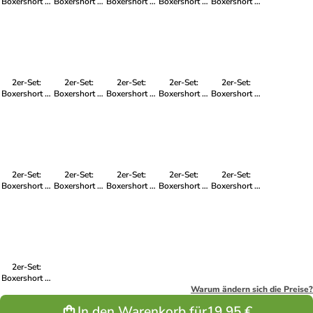
Boxershort in
Boxershort in
Boxershort in
Boxershort in
Boxershort in
Mehrfarbig -
Mehrfarbig -
Mehrfarbig -
Mehrfarbig -
Mehrfarbig -
für Kinder
für Herren
für Kinder
für Herren
für Kinder
2er-Set:
2er-Set:
2er-Set:
2er-Set:
2er-Set:
Boxershort in
Boxershort in
Boxershort in
Boxershort in
Boxershort in
Mehrfarbig -
Mehrfarbig -
Mehrfarbig -
Mehrfarbig -
Mehrfarbig -
für Kinder
für Kinder
für Kinder
für Kinder
für Kinder
2er-Set:
2er-Set:
2er-Set:
2er-Set:
2er-Set:
Boxershort in
Boxershort in
Boxershort in
Boxershort in
Boxershort in
Mehrfarbig -
Mehrfarbig -
Mehrfarbig -
Mehrfarbig -
Mehrfarbig -
für Kinder
für Kinder
für Kinder
für Kinder
für Herren
2er-Set:
Boxershort in
Mehrfarbig -
Warum ändern sich die Preise?
für Kinder
In den Warenkorb für
19,95 €