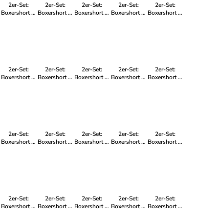
2er-Set:
2er-Set:
2er-Set:
2er-Set:
2er-Set:
Boxershort in
Boxershort in
Boxershort in
Boxershort in
Boxershort in
Mehrfarbig -
Mehrfarbig -
Mehrfarbig -
Mehrfarbig -
Mehrfarbig -
für Frauen
für Herren
für Herren
für Frauen
für Kinder
2er-Set:
2er-Set:
2er-Set:
2er-Set:
2er-Set:
Boxershort in
Boxershort in
Boxershort in
Boxershort in
Boxershort in
Mehrfarbig -
Mehrfarbig -
Mehrfarbig -
Mehrfarbig -
Mehrfarbig -
für Herren
für Herren
für Herren
für Frauen
für Frauen
2er-Set:
2er-Set:
2er-Set:
2er-Set:
2er-Set:
Boxershort in
Boxershort in
Boxershort in
Boxershort in
Boxershort in
Mehrfarbig -
Mehrfarbig -
Mehrfarbig -
Mehrfarbig -
Mehrfarbig -
für Frauen
für Frauen
für Herren
für Frauen
für Herren
2er-Set:
2er-Set:
2er-Set:
2er-Set:
2er-Set:
Boxershort in
Boxershort in
Boxershort in
Boxershort in
Boxershort in
Mehrfarbig -
Mehrfarbig -
Mehrfarbig -
Mehrfarbig -
Mehrfarbig -