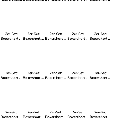
in
Mehrfarbig -
Mehrfarbig -
Mehrfarbig -
Mehrfarbig -
Mehrfarbig -
für Frauen
für Herren
für Frauen
für Herren
für Kinder
2er-Set:
2er-Set:
2er-Set:
2er-Set:
2er-Set:
Boxershort in
Boxershort in
Boxershort in
Boxershort in
Boxershort in
Mehrfarbig -
Mehrfarbig -
Mehrfarbig -
Mehrfarbig -
Mehrfarbig -
für Frauen
für Frauen
für Herren
für Herren
für Herren
2er-Set:
2er-Set:
2er-Set:
2er-Set:
2er-Set:
Boxershort in
Boxershort in
Boxershort in
Boxershort in
Boxershort in
Mehrfarbig -
Mehrfarbig -
Mehrfarbig -
Mehrfarbig -
Mehrfarbig -
für Frauen
für Kinder
für Herren
für Herren
für Frauen
2er-Set:
2er-Set:
2er-Set:
2er-Set:
2er-Set:
Boxershort in
Boxershort in
Boxershort in
Boxershort in
Boxershort in
Mehrfarbig -
Mehrfarbig -
Mehrfarbig -
Mehrfarbig -
Mehrfarbig -
für Kinder
für Frauen
für Herren
für Frauen
für Herren