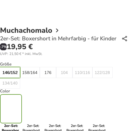
Muchachomalo
2er-Set: Boxershort in Mehrfarbig - für Kinder
19,95 €
-
7
%
UVP
:
21,50 €
*
inkl. MwSt.
Größe
146/152
158/164
176
104
110/116
122/128
134/140
Color
2er-Set:
2er-Set:
2er-Set:
2er-Set:
2er-Set:
Boxershort
Boxershort in
Boxershort in
Boxershort in
Boxershort in