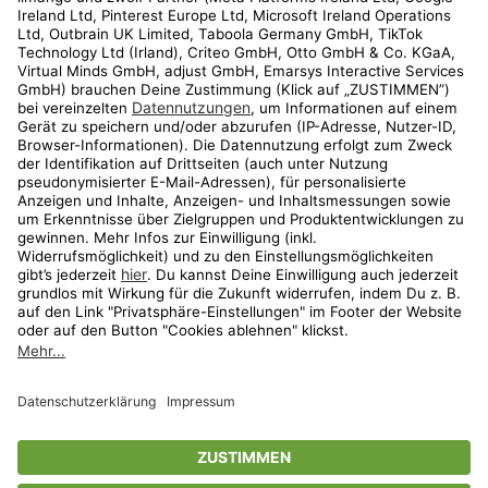
Kundenservice
Shop
Aktionen
Travel
limango.nl
limango.pl
* Streichpreise entsprechen der unverbindlichen Preisempfehlung des