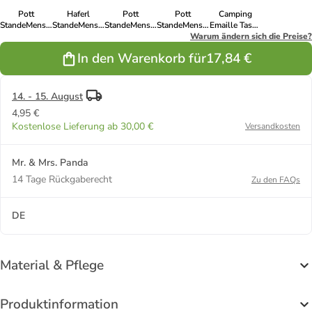
Pott
Haferl
Pott
Pott
Camping
StandeMenschtliche
StandeMenschtliche
StandeMenschtliche
StandeMenschtliche
Emaille Tasse
Trauung
Trauung
Trauung
Trauung
Warum ändern sich die Preise?
StandeMenschtliche
Versprechen
Versprechen
Versprechen
Versprechen
Trauung V...
In den Warenkorb für
17,84 €
mit Sp... in
mit ... in
mit Sp... in
mit Sp... in
in
Weiß
Lavendeltraum
Kaffa Coffee
Sky Blue
Meeresbrise
14. - 15. August
4,95 €
Kostenlose Lieferung ab 30,00 €
Versandkosten
Mr. & Mrs. Panda
14 Tage Rückgaberecht
Zu den FAQs
DE
Material & Pflege
Produktinformation