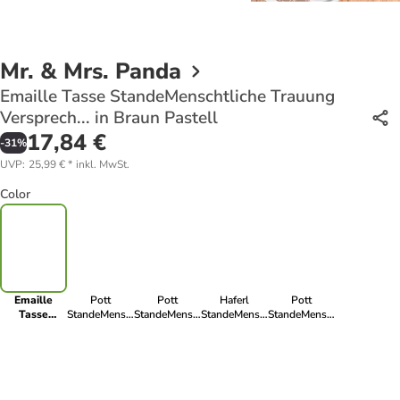
Mr. & Mrs. Panda
Emaille Tasse StandeMenschtliche Trauung
Versprech... in Braun Pastell
17,84 €
-
31
%
UVP
:
25,99 €
*
inkl. MwSt.
Color
Emaille
Pott
Pott
Haferl
Pott
Tasse
StandeMenschtliche
StandeMenschtliche
StandeMenschtliche
StandeMenschtliche
StandeMenschtliche
Trauung
Trauung
Trauung
Trauung
Trauung
Versprechen
Versprechen
Versprechen
Versprechen
Versprech...
mit Sp... in
mit Sp... in
mit ... in Weiß
mit Sp... in
in Braun
Heather Grey
Transparent
Schwarz
Pastell