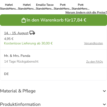
Haferl
Haferl
Emaille Tasse
Pott
Pott
StandeMenschtliche
StandeMenschtliche
StandeMenschtliche
StandeMenschtliche
StandeMenschtliche
Trauung
Trauung
Trauung
Trauung
Warum ändern sich die Preise?
Trauung
Versprechen
Versprechen
Versprech... in
Versprechen
Versprechen
In den Warenkorb für
17,84 €
mit ... in Weiß
mit ... in
Braun Pastell
mit Sp... in
mit Sp... in
Lavendeltraum
Kaffa Coffee
Sky Blue
14. - 15. August
4,95 €
Kostenlose Lieferung ab 30,00 €
Versandkosten
Mr. & Mrs. Panda
14 Tage Rückgaberecht
Zu den FAQs
DE
Material & Pflege
Produktinformation