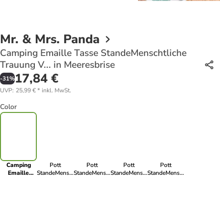
Mr. & Mrs. Panda
Camping Emaille Tasse StandeMenschtliche
Trauung V... in Meeresbrise
17,84 €
-
31
%
UVP
:
25,99 €
*
inkl. MwSt.
Color
Camping
Pott
Pott
Pott
Pott
Emaille
StandeMenschtliche
StandeMenschtliche
StandeMenschtliche
StandeMenschtliche
Tasse
Trauung
Trauung
Trauung
Trauung
StandeMenschtliche
Versprechen
Versprechen
Versprechen
Versprechen
Trauung V...
mit Sp... in
mit Sp... in
mit Sp... in
mit Sp... in
in
Heather Grey
Transparent
Weiß
Schwarz
Meeresbrise