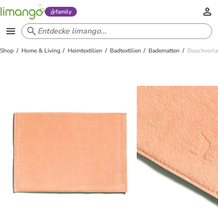
family
Shop
Home & Living
Heimtextilien
Badtextilien
Badematten
Duschvorla