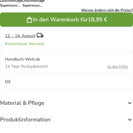
Duschvorlage
Duschvorlage
Superwuschel
Superwuschel
in tea
in orange
Warum ändern sich die Preise?
In den Warenkorb für
18,95 €
12. - 14. August
Kostenloser Versand
Handtuch-Welt.de
14 Tage Rückgaberecht
Zu den FAQs
DE
Material & Pflege
Produktinformation