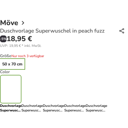
Möve
Duschvorlage Superwuschel in peach fuzz
18,95 €
-
5
%
UVP
:
19,95 €
*
inkl. MwSt.
Größe
Nur noch 3 verfügbar
50 x 70 cm
Color
Duschvorlage
Duschvorlage
Duschvorlage
Duschvorlage
Duschvorlage
Superwuschel
Superwuschel
Superwuschel
Superwuschel
Superwuschel
in peach fuzz
in stone
in snow
in silver
in cornflower