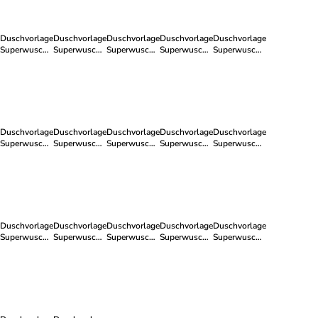
Duschvorlage
Duschvorlage
Duschvorlage
Duschvorlage
Duschvorlage
Superwuschel
Superwuschel
Superwuschel
Superwuschel
Superwuschel
in deep sea
in black
in dark grey
in peridot
in cashmere
Duschvorlage
Duschvorlage
Duschvorlage
Duschvorlage
Duschvorlage
Superwuschel
Superwuschel
Superwuschel
Superwuschel
Superwuschel
in rubin
in nature
in berry
in reed green
in silver grey
Duschvorlage
Duschvorlage
Duschvorlage
Duschvorlage
Duschvorlage
Superwuschel
Superwuschel
Superwuschel
Superwuschel
Superwuschel
in graphite
in coral
in steel blue
in cypress
in lagoon