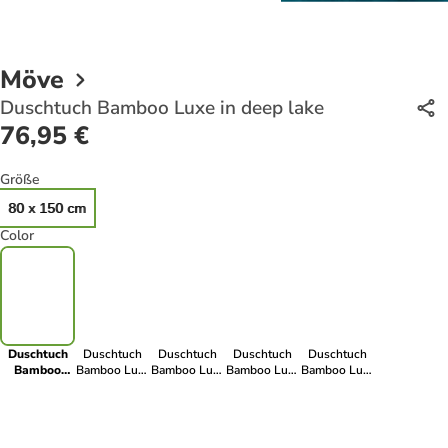
Möve
Duschtuch Bamboo Luxe in deep lake
76,95 €
Größe
80 x 150 cm
Color
Duschtuch
Duschtuch
Duschtuch
Duschtuch
Duschtuch
Bamboo
Bamboo Luxe
Bamboo Luxe
Bamboo Luxe
Bamboo Luxe
Luxe in deep
in black
in silver grey
in stone
in snow
lake