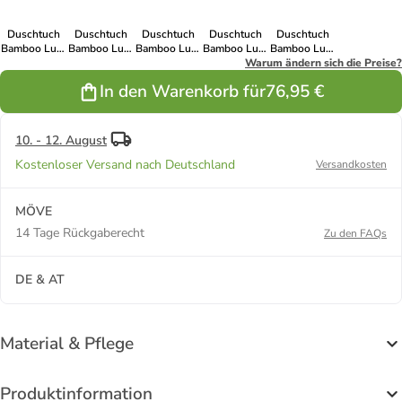
Duschtuch
Duschtuch
Duschtuch
Duschtuch
Duschtuch
Bamboo Luxe
Bamboo Luxe
Bamboo Luxe
Bamboo Luxe
Bamboo Luxe
in ginger
in berry
in olive
in steelblue
Warum ändern sich die Preise?
in iris
In den Warenkorb für
76,95 €
10. - 12. August
Kostenloser Versand nach Deutschland
Versandkosten
MÖVE
14 Tage Rückgaberecht
Zu den FAQs
DE & AT
Material & Pflege
Produktinformation