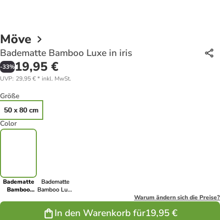
Möve
Badematte Bamboo Luxe in iris
19,95 €
-
33
%
UVP
:
29,95 €
*
inkl. MwSt.
Größe
50 x 80 cm
Color
Badematte
Badematte
Bamboo
Bamboo Luxe
Luxe in iris
in ocean
Warum ändern sich die Preise?
In den Warenkorb für
19,95 €