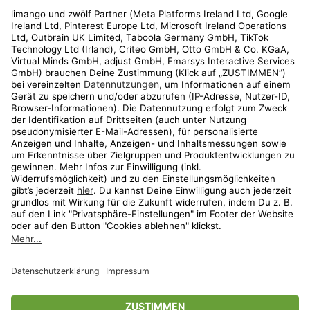
Rechtliches
Kundenservice
Shop
Aktionen
Travel
limango.nl
limango.pl