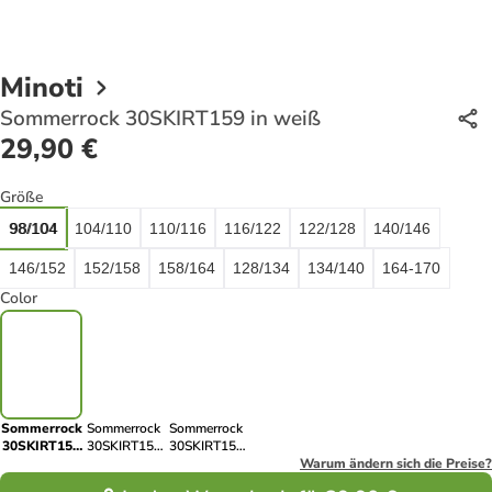
Minoti
Sommerrock 30SKIRT159 in weiß
29,90 €
Größe
98/104
104/110
110/116
116/122
122/128
140/146
146/152
152/158
158/164
128/134
134/140
164-170
Color
Sommerrock
Sommerrock
Sommerrock
30SKIRT159
30SKIRT159
30SKIRT159
in weiß
in grau
in schwarz
Warum ändern sich die Preise?