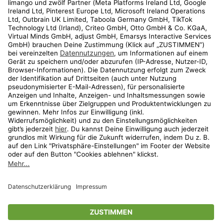
Kundenservice
Shop
Aktionen
Travel
limango.nl
limango.pl
* Streichpreise entsprechen der unverbindlichen Preisempfehlung des