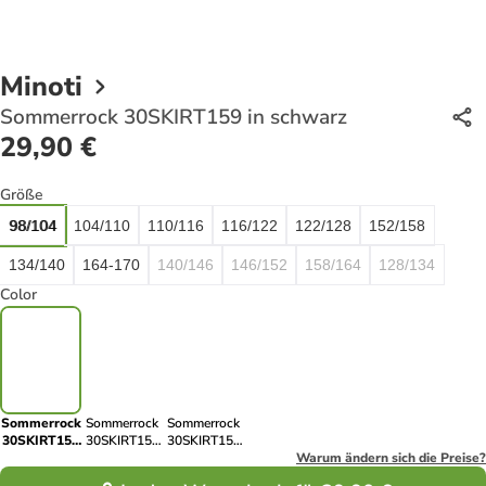
Minoti
Sommerrock 30SKIRT159 in schwarz
29,90 €
Größe
98/104
104/110
110/116
116/122
122/128
152/158
134/140
164-170
140/146
146/152
158/164
128/134
Color
Sommerrock
Sommerrock
Sommerrock
30SKIRT159
30SKIRT159
30SKIRT159
in schwarz
in weiß
in grau
Warum ändern sich die Preise?