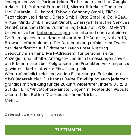
Kundenservice
Shop
Aktionen
Travel
limango.nl
limango.pl
* Streichpreise entsprechen der unverbindlichen Preisempfehlung des