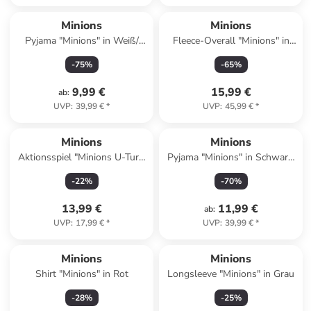
Minions
Minions
Pyjama "Minions" in Weiß/
Fleece-Overall "Minions" in
Grau
Blau
-
75
%
-
65
%
9,99 €
15,99 €
ab
:
UVP
:
39,99 €
*
UVP
:
45,99 €
*
Minions
Minions
Aktionsspiel "Minions U-Turn
Pyjama "Minions" in Schwarz/
Bowling" - ab 4 Jahren
Rosa
-
22
%
-
70
%
13,99 €
11,99 €
ab
:
UVP
:
17,99 €
*
UVP
:
39,99 €
*
Minions
Minions
Shirt "Minions" in Rot
Longsleeve "Minions" in Grau
-
28
%
-
25
%