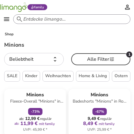
family
Shop
Minions
1
Beliebtheit
Alle Filter
SALE
Kinder
Weihnachten
Home & Living
Ostern
family
rabatt
family
rabatt
Minions
Minions
Fleece-Overall "Minions" in
Badeshorts "Minions" in Rot/
Gelb
Gelb
-
73
%
-
67
%
12,99 €
9,49 €
ab
:
regulär
regulär
11,99 €
8,49 €
ab
:
mit family
mit family
UVP
:
45,99 €
*
UVP
:
25,99 €
*