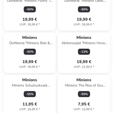
Duftkerze "Minions Fluffy" in
Duftkerze "Minions Dave,
Pink - 200 g
Stuart, Bob" in Hellblau - 200
-
50
%
-
50
%
g
19,99 €
19,99 €
UVP
:
39,99 €
*
UVP
:
39,99 €
*
Minions
Minions
Duftkerze "Minions Bob &
Aktionsspiel "Minions Hover
Tim" in Lila - 200 g
Strike Battle" - ab 4 Jahren
-
50
%
-
13
%
19,99 €
19,99 €
UVP
:
39,99 €
*
UVP
:
22,99 €
*
Minions
Minions
Minions Schulrucksack
Minions The Rise of Gru
Freizeitrucksack für Kinder in
Servietten 20 Stück 33x33 cm
-
55
%
-
50
%
Gelb
11,95 €
7,95 €
UVP
:
26,95 €
*
UVP
:
15,99 €
*