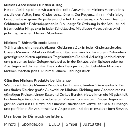
Minions Accessoires für den Alltag
Neben Kleidung bieten wir auch eine tolle Auswahl an Minions Accessoires 
an, die den Alltag Ihres Kindes verschönern. Der Regenschirm in Mehrfarbig 
bringt Farbe in graue Regentage und schützt zuverlässig vor Nässe. Das Etui 
Schlamperrolle Federmäppchen in Blau sorgt für Ordnung in der Schule und 
ist ein echter Hingucker in jeder Schultasche. Mit diesen Accessoires wird 
jeder Tag zu einem kleinen Abenteuer.
Minions T-Shirts für coole Looks
T-Shirts sind ein unverzichtbares Kleidungsstück in jeder Kindergarderobe. 
Unsere Minions T-Shirts in Weiß und Blau sind aus hochwertigen Materialien 
gefertigt und bieten optimalen Tragekomfort. Sie sind vielseitig kombinierbar 
und passen zu jeder Gelegenheit, sei es in der Schule, beim Spielen oder bei 
Ausflügen mit der Familie. Die coolen Designs mit den beliebten Minions-
Motiven machen jedes T-Shirt zu einem Lieblingsstück.
Günstige Minions Produkte bei Limango
Warum sollten Sie Minions Produkte bei Limango kaufen? Ganz einfach: Bei 
uns finden Sie eine große Auswahl an Minions Kleidung und Accessoires zu 
günstigen Preisen. Unser Sale und Outlet-Bereich bietet Ihnen die Möglichkeit, 
hochwertige Produkte zu reduzierten Preisen zu erwerben. Zudem legen wir 
großen Wert auf Qualität und Kundenzufriedenheit. Vertrauen Sie auf Limango 
und profitieren Sie von attraktiven Angeboten und einem erstklassigen Service.
Das könnte Dir auch gefallen
:
Minoti
SpongeBob
LEGO
Smiler
Just2little