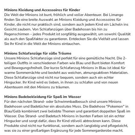
Minions Kleidung und Accessoires für Kinder
Die Welt der Minions ist bunt, fröhlich und voller Abenteuer. Bei Limango 
finden Sie eine breite Auswahl an Minions Kleidung und Accessoires für 
Kinder, die nicht nur praktisch sind, sondern auch jedem Kind ein Lächeln ins 
Gesicht zaubern. Von Schlafanzügen über Badehosen bis hin zu 
Regenschirmen – jedes Produkt ist sorgfältig ausgewählt, um sowohl Qualität 
als auch den Spaßfaktor zu garantieren. Entdecken Sie die Vielfalt und lassen 
Sie Ihr Kind in die Welt der Minions eintauchen.
Minions Schlafanzüge für süße Träume
Unsere Minions Schlafanzüge sind perfekt für eine gemütliche Nacht. Die 2-
teiligen Outfits in verschiedenen Farben wie Blau und Bunt bieten Komfort 
und Bewegungsfreiheit. Der kurze Schlafanzug Minions in Blau ist ideal für 
warme Sommernächte und besteht aus weichen, atmungsaktiven Materialien. 
Diese Schlafanzüge sind nicht nur bequem, sondern auch ein echter 
Hingucker. Ihr Kind wird es lieben, in ihnen zu schlafen und von neuen 
Abenteuern mit den Minions zu träumen.
Minions Badebekleidung für Spaß im Wasser
Für den nächsten Strand- oder Schwimmbadbesuch sind unsere Minions 
Badehosen und Badetücher ein absolutes Muss. Die Badehose "Pokemon" in 
Blau/Gelb kombiniert zwei beliebte Themen und garantiert doppelten Spaß im 
Wasser. Das Strand- und Badetuch Minions in bunten Farben ist ein echter 
Hingucker und sorgt dafür, dass Ihr Kind stilvoll abtrocknen kann. Diese 
Produkte sind nicht nur funktional, sondern auch langlebig und pflegeleicht, 
was sie zu einer großartigen Ergänzung für jede Sommergarderobe macht.