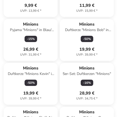
9,99 €
11,99 €
UVP
:
13,99 €
*
UVP
:
15,99 €
*
Minions
Minions
Pyjama "Minions" in Blau/
Duftkerze "Minions Bob" in
Bunt
Grün - 200 g
-
15
%
-
50
%
26,99 €
19,99 €
UVP
:
31,99 €
*
UVP
:
39,99 €
*
Minions
Minions
Duftkerze "Minions Kevin" in
5er-Set: Duftkerzen "Minions"
Blau - 200 g
-
50
%
-
16
%
19,99 €
28,99 €
UVP
:
39,99 €
*
UVP
:
34,75 €
*
Minions
Minions