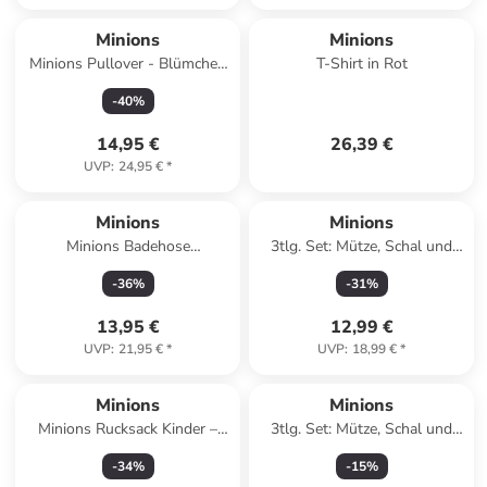
Minions
Minions
Minions Pullover - Blümchen
T-Shirt in Rot
langärmlig in weiß
-
40
%
14,95 €
26,39 €
UVP
:
24,95 €
*
Minions
Minions
Minions Badehose
3tlg. Set: Mütze, Schal und
Schwimmhose Badekleidung
Handschuhe in Rot
-
36
%
-
31
%
in blau
13,95 €
12,99 €
UVP
:
21,95 €
*
UVP
:
18,99 €
*
Minions
Minions
Minions Rucksack Kinder –
3tlg. Set: Mütze, Schal und
beliebten Gelben Freunden
Handschuhe in Pink
-
34
%
-
15
%
immer unterwegs in Blau