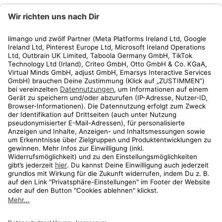
limango
Rechtliches
Kundenservice
Shop
Aktionen
Travel