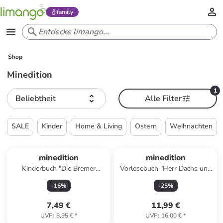
family
Shop
Minedition
1
Beliebtheit
Alle Filter
SALE
Kinder
Home & Living
Ostern
Weihnachten
minedition
minedition
Kinderbuch "Die Bremer
Vorlesebuch "Herr Dachs und
Stadtmusikanten"
Sein Abenteuer am Teich"
-
16
%
-
25
%
7,49 €
11,99 €
UVP
:
8,95 €
*
UVP
:
16,00 €
*