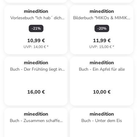
minedition
minedition
Vorlesebuch "Ich hab´ dich
Bilderbuch "MIKOs & MIMIKIs
lieb" - ab 3 Jahren
Welt"
-
21
%
-
20
%
10,99 €
11,99 €
UVP
:
14,00 €
*
UVP
:
15,00 €
*
minedition
minedition
Buch - Der Frühling liegt in
Buch - Ein Apfel für alle
der Luft
16,00 €
10,00 €
minedition
minedition
Buch - Zusammen schaffen
Buch - Unter dem Eis
wir es