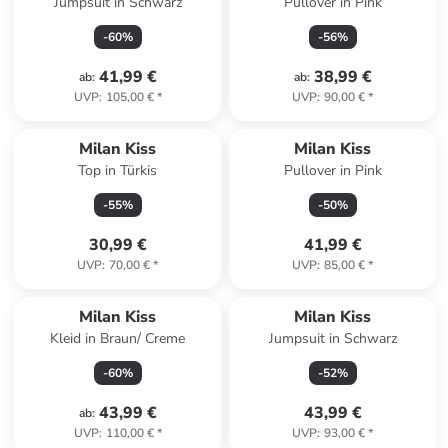
Jumpsuit in Schwarz
Pullover in Pink
-
60
%
-
56
%
41,99 €
38,99 €
ab
:
ab
:
UVP
:
105,00 €
*
UVP
:
90,00 €
*
Milan Kiss
Milan Kiss
Top in Türkis
Pullover in Pink
-
55
%
-
50
%
30,99 €
41,99 €
UVP
:
70,00 €
*
UVP
:
85,00 €
*
Milan Kiss
Milan Kiss
Kleid in Braun/ Creme
Jumpsuit in Schwarz
-
60
%
-
52
%
43,99 €
43,99 €
ab
:
UVP
:
110,00 €
*
UVP
:
93,00 €
*