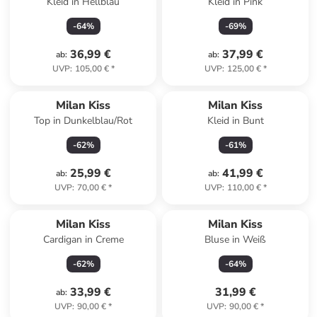
Kleid in Hellblau
Kleid in Pink
-
64
%
-
69
%
36,99 €
37,99 €
ab
:
ab
:
UVP
:
105,00 €
*
UVP
:
125,00 €
*
Milan Kiss
Milan Kiss
Top in Dunkelblau/Rot
Kleid in Bunt
-
62
%
-
61
%
25,99 €
41,99 €
ab
:
ab
:
UVP
:
70,00 €
*
UVP
:
110,00 €
*
Milan Kiss
Milan Kiss
Cardigan in Creme
Bluse in Weiß
-
62
%
-
64
%
33,99 €
31,99 €
ab
:
UVP
:
90,00 €
*
UVP
:
90,00 €
*