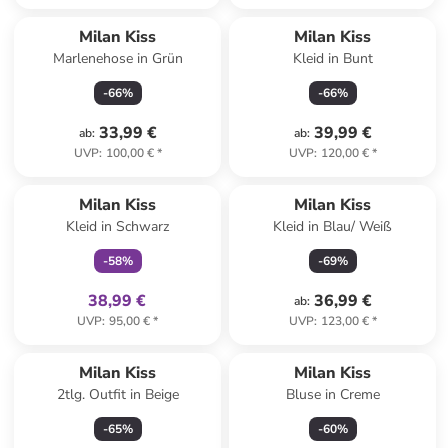
Top deal
Milan Kiss
Milan Kiss
Marlenehose in Grün
Kleid in Bunt
-
66
%
-
66
%
33,99 €
39,99 €
ab
:
ab
:
UVP
:
100,00 €
*
UVP
:
120,00 €
*
family
exklusiv
Milan Kiss
Milan Kiss
Kleid in Schwarz
Kleid in Blau/ Weiß
-
58
%
-
69
%
38,99 €
36,99 €
ab
:
UVP
:
95,00 €
*
UVP
:
123,00 €
*
Milan Kiss
Milan Kiss
2tlg. Outfit in Beige
Bluse in Creme
-
65
%
-
60
%