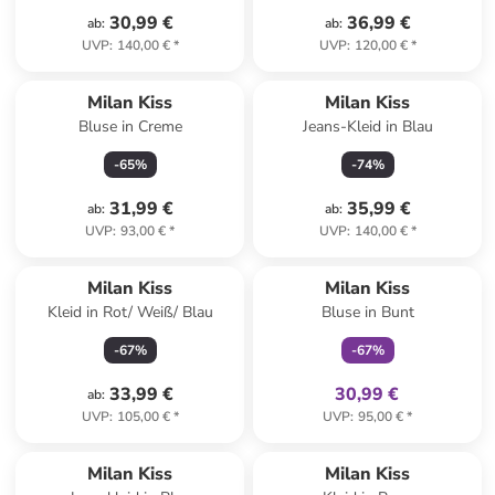
30,99 €
36,99 €
ab
:
ab
:
UVP
:
140,00 €
*
UVP
:
120,00 €
*
Milan Kiss
Milan Kiss
Bluse in Creme
Jeans-Kleid in Blau
-
65
%
-
74
%
31,99 €
35,99 €
ab
:
ab
:
UVP
:
93,00 €
*
UVP
:
140,00 €
*
family
exklusiv
Milan Kiss
Milan Kiss
Kleid in Rot/ Weiß/ Blau
Bluse in Bunt
-
67
%
-
67
%
33,99 €
30,99 €
ab
:
UVP
:
105,00 €
*
UVP
:
95,00 €
*
family
exklusiv
Milan Kiss
Milan Kiss