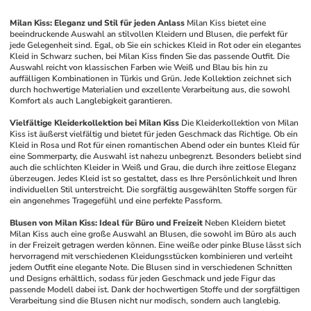
Milan Kiss: Eleganz und Stil für jeden Anlass
Milan Kiss bietet eine 
beeindruckende Auswahl an stilvollen Kleidern und Blusen, die perfekt für 
jede Gelegenheit sind. Egal, ob Sie ein schickes Kleid in Rot oder ein elegantes 
Kleid in Schwarz suchen, bei Milan Kiss finden Sie das passende Outfit. Die 
Auswahl reicht von klassischen Farben wie Weiß und Blau bis hin zu 
auffälligen Kombinationen in Türkis und Grün. Jede Kollektion zeichnet sich 
durch hochwertige Materialien und exzellente Verarbeitung aus, die sowohl 
Komfort als auch Langlebigkeit garantieren.
Vielfältige Kleiderkollektion bei Milan Kiss
Die Kleiderkollektion von Milan 
Kiss ist äußerst vielfältig und bietet für jeden Geschmack das Richtige. Ob ein 
Kleid in Rosa und Rot für einen romantischen Abend oder ein buntes Kleid für 
eine Sommerparty, die Auswahl ist nahezu unbegrenzt. Besonders beliebt sind 
auch die schlichten Kleider in Weiß und Grau, die durch ihre zeitlose Eleganz 
überzeugen. Jedes Kleid ist so gestaltet, dass es Ihre Persönlichkeit und Ihren 
individuellen Stil unterstreicht. Die sorgfältig ausgewählten Stoffe sorgen für 
ein angenehmes Tragegefühl und eine perfekte Passform.
Blusen von Milan Kiss: Ideal für Büro und Freizeit
Neben Kleidern bietet 
Milan Kiss auch eine große Auswahl an Blusen, die sowohl im Büro als auch 
in der Freizeit getragen werden können. Eine weiße oder pinke Bluse lässt sich 
hervorragend mit verschiedenen Kleidungsstücken kombinieren und verleiht 
jedem Outfit eine elegante Note. Die Blusen sind in verschiedenen Schnitten 
und Designs erhältlich, sodass für jeden Geschmack und jede Figur das 
passende Modell dabei ist. Dank der hochwertigen Stoffe und der sorgfältigen 
Verarbeitung sind die Blusen nicht nur modisch, sondern auch langlebig.