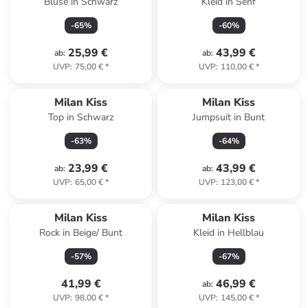
Bluse in Schwarz
Kleid in Senf
-
65
%
-
60
%
25,99 €
43,99 €
ab
:
ab
:
UVP
:
75,00 €
*
UVP
:
110,00 €
*
Milan Kiss
Milan Kiss
Top in Schwarz
Jumpsuit in Bunt
-
63
%
-
64
%
23,99 €
43,99 €
ab
:
ab
:
UVP
:
65,00 €
*
UVP
:
123,00 €
*
Milan Kiss
Milan Kiss
Rock in Beige/ Bunt
Kleid in Hellblau
-
57
%
-
67
%
41,99 €
46,99 €
ab
:
UVP
:
98,00 €
*
UVP
:
145,00 €
*