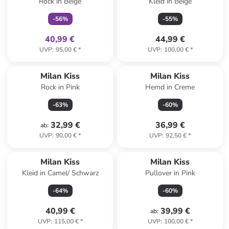
Rock in Beige
Kleid in Beige
-
56
%
-
55
%
40,99 €
44,99 €
UVP
:
95,00 €
*
UVP
:
100,00 €
*
Milan Kiss
Milan Kiss
Rock in Pink
Hemd in Creme
-
63
%
-
60
%
32,99 €
36,99 €
ab
:
UVP
:
90,00 €
*
UVP
:
92,50 €
*
Milan Kiss
Milan Kiss
Kleid in Camel/ Schwarz
Pullover in Pink
-
64
%
-
60
%
40,99 €
39,99 €
ab
:
UVP
:
115,00 €
*
UVP
:
100,00 €
*