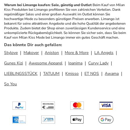
Warum bei Limango kaufen: Sale, günstig und Outlet
Beim Kauf von Milan 
Kiss Produkten bei Limango profitieren Sie von zahlreichen Vorteilen. Dank 
regelmäßiger Sales und einer großen Auswahl im Outlet können Sie 
hochwertige Mode zu besonders günstigen Preisen erwerben. Limango ist 
bekannt für seine attraktiven Angebote und die hohe Qualität der angebotenen 
Produkte. Zudem bietet der Shop einen zuverlässigen Kundenservice und eine 
unkomplizierte Rückgabemöglichkeit. So können Sie sicher sein, dass Sie beim 
Kauf von Milan Kiss Mode bei Limango immer ein gutes Geschäft machen.
Das könnte Dir auch gefallen
:
Stylove
Makover
Aniston
More & More
LA Angels
Gunes Kizi
Awesome Apparel
Ipanima
Curvy Lady
LIEBLINGSSTÜCK
TATUUM
Kmisso
ET NOS
Awama
So You