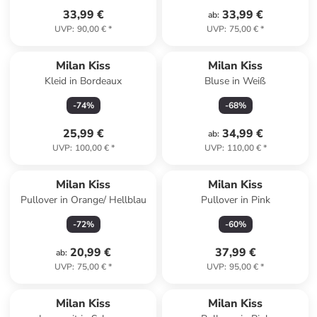
33,99 €
33,99 €
ab
:
UVP
:
90,00 €
*
UVP
:
75,00 €
*
Milan Kiss
Milan Kiss
Kleid in Bordeaux
Bluse in Weiß
-
74
%
-
68
%
25,99 €
34,99 €
ab
:
UVP
:
100,00 €
*
UVP
:
110,00 €
*
Milan Kiss
Milan Kiss
Pullover in Orange/ Hellblau
Pullover in Pink
-
72
%
-
60
%
20,99 €
37,99 €
ab
:
UVP
:
75,00 €
*
UVP
:
95,00 €
*
Milan Kiss
Milan Kiss