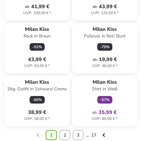
41,99 €
43,99 €
ab
:
ab
:
UVP
:
100,00 €
*
UVP
:
125,00 €
*
Milan Kiss
Milan Kiss
Rock in Braun
Pullover in Rot/ Bunt
-
52
%
-
79
%
43,99 €
19,99 €
ab
:
UVP
:
93,00 €
*
UVP
:
96,00 €
*
family
exklusiv
Milan Kiss
Milan Kiss
2tlg. Outfit in Schwarz/ Creme
Shirt in Weiß
-
60
%
-
57
%
38,99 €
35,99 €
ab
:
UVP
:
98,00 €
*
UVP
:
85,00 €
*
1
2
3
...
17