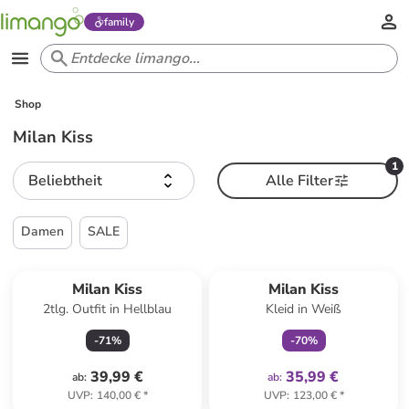
family
Shop
Milan Kiss
1
Beliebtheit
Alle Filter
Damen
SALE
family
exklusiv
Milan Kiss
Milan Kiss
2tlg. Outfit in Hellblau
Kleid in Weiß
-
71
%
-
70
%
39,99 €
35,99 €
ab
:
ab
:
UVP
:
140,00 €
*
UVP
:
123,00 €
*