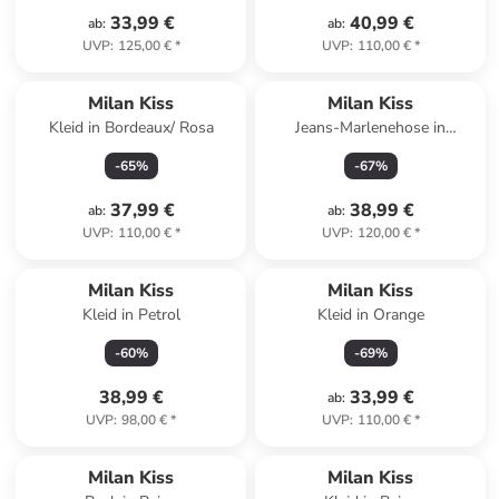
33,99 €
40,99 €
ab
:
ab
:
UVP
:
125,00 €
*
UVP
:
110,00 €
*
Milan Kiss
Milan Kiss
Kleid in Bordeaux/ Rosa
Jeans-Marlenehose in
Hellblau
-
65
%
-
67
%
37,99 €
38,99 €
ab
:
ab
:
UVP
:
110,00 €
*
UVP
:
120,00 €
*
Milan Kiss
Milan Kiss
Kleid in Petrol
Kleid in Orange
-
60
%
-
69
%
38,99 €
33,99 €
ab
:
UVP
:
98,00 €
*
UVP
:
110,00 €
*
family
exklusiv
Milan Kiss
Milan Kiss