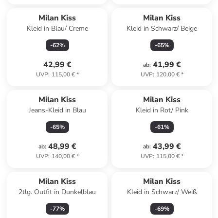
Milan Kiss
Milan Kiss
Kleid in Blau/ Creme
Kleid in Schwarz/ Beige
-
62
%
-
65
%
42,99 €
41,99 €
ab
:
UVP
:
115,00 €
*
UVP
:
120,00 €
*
Milan Kiss
Milan Kiss
Jeans-Kleid in Blau
Kleid in Rot/ Pink
-
65
%
-
61
%
48,99 €
43,99 €
ab
:
ab
:
UVP
:
140,00 €
*
UVP
:
115,00 €
*
Milan Kiss
Milan Kiss
2tlg. Outfit in Dunkelblau
Kleid in Schwarz/ Weiß
-
77
%
-
69
%