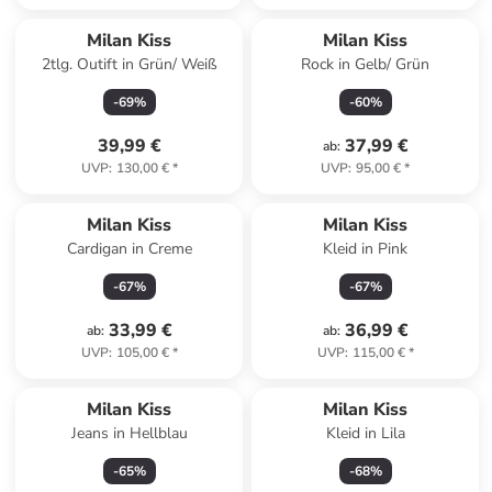
Milan Kiss
Milan Kiss
2tlg. Outift in Grün/ Weiß
Rock in Gelb/ Grün
-
69
%
-
60
%
39,99 €
37,99 €
ab
:
UVP
:
130,00 €
*
UVP
:
95,00 €
*
Milan Kiss
Milan Kiss
Cardigan in Creme
Kleid in Pink
-
67
%
-
67
%
33,99 €
36,99 €
ab
:
ab
:
UVP
:
105,00 €
*
UVP
:
115,00 €
*
Milan Kiss
Milan Kiss
Jeans in Hellblau
Kleid in Lila
-
65
%
-
68
%