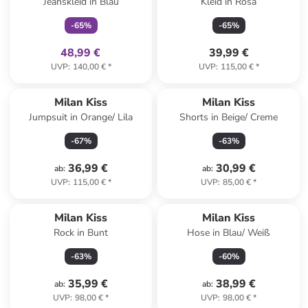
Jeanskleid in Blau
Kleid in Rosa
-
65
%
-
65
%
48,99 €
39,99 €
UVP
:
140,00 €
*
UVP
:
115,00 €
*
Top deal
Milan Kiss
Milan Kiss
Jumpsuit in Orange/ Lila
Shorts in Beige/ Creme
-
67
%
-
63
%
36,99 €
30,99 €
ab
:
ab
:
UVP
:
115,00 €
*
UVP
:
85,00 €
*
Milan Kiss
Milan Kiss
Rock in Bunt
Hose in Blau/ Weiß
-
63
%
-
60
%
35,99 €
38,99 €
ab
:
ab
:
UVP
:
98,00 €
*
UVP
:
98,00 €
*