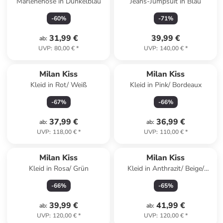
Marlenehose in Dunkelblau
Jeans-Jumpsuit in Blau
-
60
%
-
71
%
31,99 €
39,99 €
ab
:
UVP
:
80,00 €
*
UVP
:
140,00 €
*
Milan Kiss
Milan Kiss
Kleid in Rot/ Weiß
Kleid in Pink/ Bordeaux
-
67
%
-
66
%
37,99 €
36,99 €
ab
:
ab
:
UVP
:
118,00 €
*
UVP
:
110,00 €
*
Top deal
Milan Kiss
Milan Kiss
Kleid in Rosa/ Grün
Kleid in Anthrazit/ Beige/
Camel
-
66
%
-
65
%
39,99 €
41,99 €
ab
:
ab
:
UVP
:
120,00 €
*
UVP
:
120,00 €
*