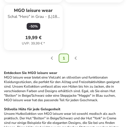
MGO leisure wear
Schal "Hero" in Grau - (L)180
x (B)26 cm
-
50
%
19,99 €
UVP
:
39,99 €
*
1
Entdecken Sie MGO leisure wear
MGO leisure wear bietet eine Vielzahl an stilvollen und funktionalen 
Kleidungsstücken, die perfekt für den Alltag und Freizeitaktivitäten geeignet 
sind. Unsere Kollektion umfasst alles von Hüten bis hin zu Jacken, die in 
verschiedenen Farben und Designs erhältlich sind. Egal, ob Sie einen Hut 
"Bolton" in Beige/Schwarz oder eine Steppjacke "Maggie" in Blau suchen, 
MGO leisure wear hat das passende Teil für jeden Geschmack. 
Stilvolle Hüte für jede Gelegenheit
Unsere Hutkollektion von MGO leisure wear ist sowohl modisch als auch 
praktisch. Der Hut "Bolton" in Beige/Schwarz und der Hut "York" in Creme 
sind nur einige Beispiele für die eleganten Designs, die Sie bei uns finden 