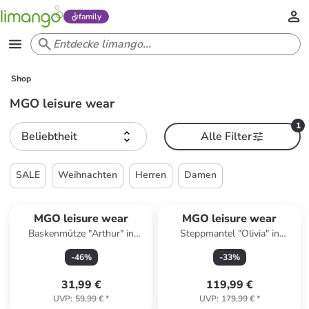
family
Shop
MGO leisure wear
1
Beliebtheit
Alle Filter
SALE
Weihnachten
Herren
Damen
MGO leisure wear
MGO leisure wear
Baskenmütze "Arthur" in
Steppmantel "Olivia" in
Dunkelbraun
Schwarz
-
46
%
-
33
%
31,99 €
119,99 €
UVP
:
59,99 €
*
UVP
:
179,99 €
*