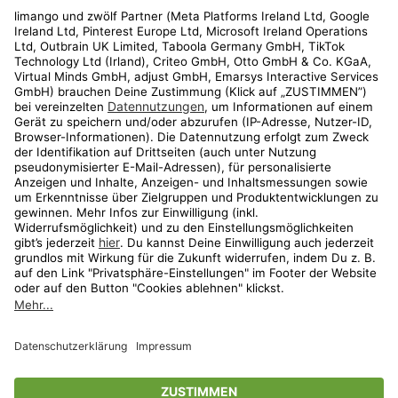
Rechtliches
Kundenservice
Shop
Aktionen
Travel
limango.nl
limango.pl