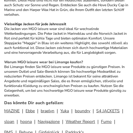
können. Diese Hüte sind nicht nur ein modisches Statement, sondern bieten 
auch Schutz vor Sonne und Regen. Entdecken Sie auch die Hove Ducky Cap in 
Marine und den Harper Wax Hat in Grün, die Ihrem Outfit den letzten Schliff 
verleihen.
Vielseitige Jacken für jede Jahreszeit
Die Jacken von MGO leisure wear sind ideal für wechselnde 
Wetterbedingungen. Die Peter Jacket in Marineblau und die Norwich Jacket in 
Rot sind perfekt für kühle Tage und bieten optimalen Komfort. Unsere 
Steppjacke "Maggie" in Blau ist ein weiteres Highlight, das sowohl stilvoll als 
auch funktional ist. Diese Jacken zeichnen sich durch hochwertige Materialien 
und eine hervorragende Verarbeitung aus, die für Langlebigkeit sorgen.
Warum MGO leisure wear bei Limango kaufen?
Bei Limango finden Sie MGO leisure wear Produkte zu günstigen Preisen. In 
unserem Outlet und Sale-Bereich können Sie hochwertige Modeartikel zu 
reduzierten Preisen entdecken. Limango ist bekannt für seine attraktiven 
Angebote und regelmäßigen Sales, die es Ihnen ermöglichen, stilvolle und 
funktionale Kleidung zu erschwinglichen Preisen zu kaufen. Nutzen Sie die 
Gelegenheit, um bei uns hochwertige MGO leisure wear Produkte günstig zu 
erwerben.
Das könnte Dir auch gefallen
:
MAZINE
Ebbe
braelyn
Yuka
boundry
S4 JACKETS
sloan
hoona
Navigazione
Weather Report
Fumo
BMS
Behype
Gipfelglück
Paddock's