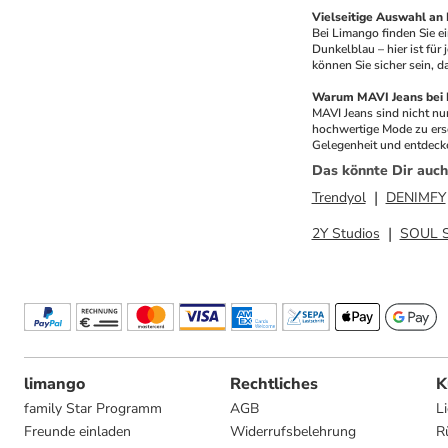
Vielseitige Auswahl an
Bei Limango finden Sie e
Dunkelblau – hier ist für
können Sie sicher sein, d
Warum MAVI Jeans bei 
MAVI Jeans sind nicht nur
hochwertige Mode zu ersc
Gelegenheit und entdecke
Das könnte Dir auch
Trendyol
DENIMFY
2Y Studios
SOUL 
limango
Rechtliches
K
family Star Programm
AGB
L
Freunde einladen
Widerrufsbelehrung
R