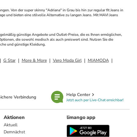
. Von der super skinny "Adriana" in Grau bis hin zur regular fit Jeans in 
age und bieten eine stilvolle Alternative zu langen Jeans. Mit MAVI Jeans 
regelmäßig günstige Angebote und Outlet-Preise, die es Ihnen ermöglichen, 
ptionen, die sowohl modisch als auch preiswert sind. Nutzen Sie die 
sche und günstige Kleidung.
G Star
More & More
Vero Moda Girl
MIAMODA
Help Center
ichere Verbindung
Jetzt auch per Live-Chat erreichbar!
Aktionen
limango app
Aktuell
Demnächst