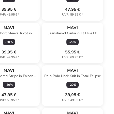
39,95 €
47,95 €
UVP
:
49,95 €
*
UVP
:
59,95 €
*
MAVI
MAVI
hort Sleeve Tricot in
Jeanshemd Carlia in Lt Blue Lt
acoat Striped
Denim
-
20
%
-
20
%
39,95 €
55,95 €
UVP
:
49,95 €
*
UVP
:
69,95 €
*
MAVI
MAVI
emd Stripe in Falcon
Polo Polo Neck Knit in Total Eclipse
Stripe
-
20
%
-
20
%
47,95 €
39,95 €
UVP
:
59,95 €
*
UVP
:
49,95 €
*
MAVI
MAVI