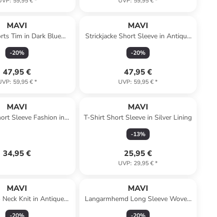
UVP
:
59,95 €
*
UVP
:
59,95 €
*
MAVI
MAVI
rts Tim in Dark Blue
Strickjacke Short Sleeve in Antique
Sporty
White
-
20
%
-
20
%
47,95 €
47,95 €
UVP
:
59,95 €
*
UVP
:
59,95 €
*
MAVI
MAVI
hort Sleeve Fashion in
T-Shirt Short Sleeve in Silver Lining
ntique White
-
13
%
34,95 €
25,95 €
UVP
:
29,95 €
*
MAVI
MAVI
 Neck Knit in Antique
Langarmhemd Long Sleeve Woven
White
in Oxford Striped Small Daisy Print
-
20
%
-
20
%