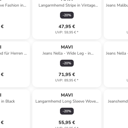
ve Fashion in
Langarmhemd Stripe in Vintage
Jeans Malibu
azer
Indigo Stripe
-
20
%
 €
47,95 €
UVP
:
59,95 €
*
I
MAVI
d für Herren in
Jeans Nella - Wide Leg - in
Jeans Nella 
e
Bleached Lt Denim
-
20
%
 €
71,95 €
UVP
:
89,95 €
*
I
MAVI
 in Black
Langarmhemd Long Sleeve Woven
Jeanshemd
in Antique White
-
20
%
 €
55,95 €