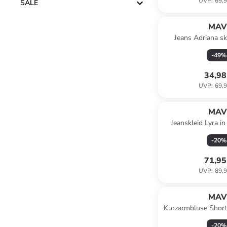
UVP
:
69,9
SALE
MAV
Jeans Adriana sk
-
49
%
34,98
UVP
:
69,9
MAV
Jeanskleid Lyra in
Deni
-
20
%
71,95
UVP
:
89,9
MAV
Kurzarmbluse Shor
in Small Stroke 
-
20
%