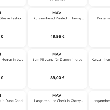
UVP
:
69,95 €
*
I
MAVI
Sleeve Fashion
Kurzarmhemd Printed in Tawny
Kurzarmb
Stripe
Port Print
 €
49,95 €
I
MAVI
r Herren in blau
Slim Fit Jeans für Damen in grau
Kurzarmhem
 €
89,00 €
I
MAVI
 in Dune Check
Langarmbluse Check in Cherry
Langarmhem
Check