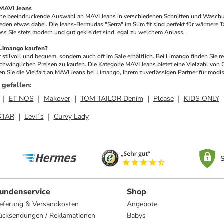
 MAVI Jeans
ine beeindruckende Auswahl an MAVI Jeans in verschiedenen Schnitten und Waschungen
 jeden etwas dabei. Die Jeans-Bermudas "Serra" im Slim fit sind perfekt für wärmere T
ass Sie stets modern und gut gekleidet sind, egal zu welchem Anlass.
Limango kaufen?
 stilvoll und bequem, sondern auch oft im Sale erhältlich. Bei Limango finden Sie 
hwinglichen Preisen zu kaufen. Die Kategorie MAVI Jeans bietet eine Vielzahl von O
n Sie die Vielfalt an MAVI Jeans bei Limango, Ihrem zuverlässigen Partner für modi
 gefallen
:
ET NOS
Makover
TOM TAILOR Denim
Please
KIDS ONLY
STAR
Levi´s
Curvy Lady
S
undenservice
Shop
ieferung & Versandkosten
Angebote
ücksendungen / Reklamationen
Babys