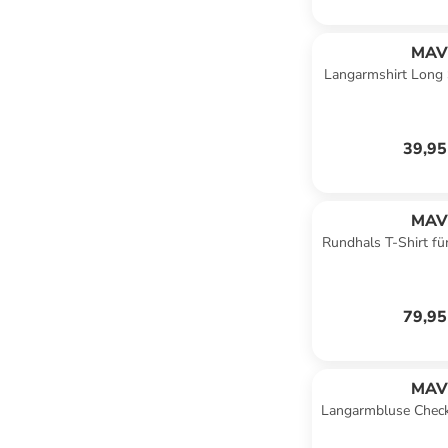
MAV
Langarmshirt Long 
in Peacoat 
39,95
MAV
Rundhals T-Shirt fü
79,95
MAV
Langarmbluse Check