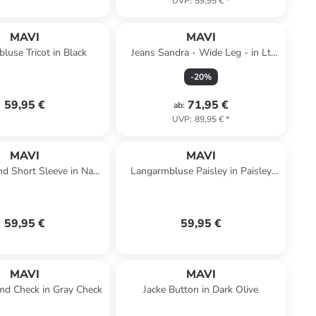
UVP
:
59,95 €
*
MAVI
MAVI
luse Tricot in Black
Jeans Sandra - Wide Leg - in Lt
Brushed Denim
-
20
%
59,95 €
71,95 €
ab
:
UVP
:
89,95 €
*
MAVI
MAVI
d Short Sleeve in Navy
Langarmbluse Paisley in Paisley
Blazer
Print
59,95 €
59,95 €
MAVI
MAVI
d Check in Gray Check
Jacke Button in Dark Olive