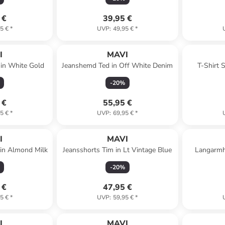
 €
39,95 €
5 €
*
UVP
:
49,95 €
*
I
MAVI
 in White Gold
Jeanshemd Ted in Off White Denim
T-Shirt S
Pe
-
20
%
 €
55,95 €
5 €
*
UVP
:
69,95 €
*
I
MAVI
 in Almond Milk
Jeansshorts Tim in Lt Vintage Blue
Langarmh
-
20
%
 €
47,95 €
5 €
*
UVP
:
59,95 €
*
I
MAVI