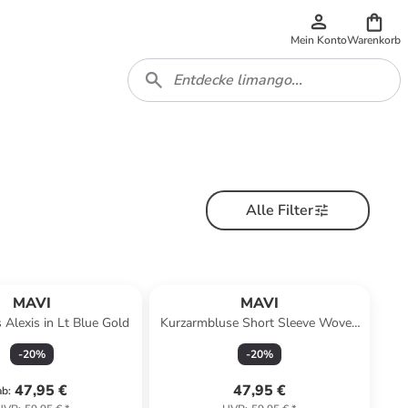
Mein Konto
Warenkorb
Alle Filter
MAVI
MAVI
 Alexis in Lt Blue Gold
Kurzarmbluse Short Sleeve Woven
in Orange Palm Print
-
20
%
-
20
%
47,95 €
47,95 €
ab
: