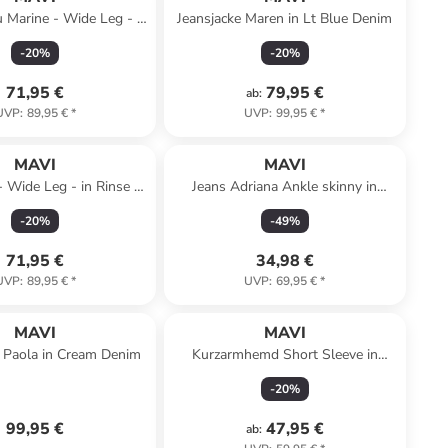
 Marine - Wide Leg - in
Jeansjacke Maren in Lt Blue Denim
Mid Str
-
20
%
-
20
%
71,95 €
79,95 €
ab
:
UVP
:
89,95 €
*
UVP
:
99,95 €
*
MAVI
MAVI
- Wide Leg - in Rinse Lt
Jeans Adriana Ankle skinny in
Denim
Schwarz
-
20
%
-
49
%
71,95 €
34,98 €
UVP
:
89,95 €
*
UVP
:
69,95 €
*
MAVI
MAVI
 Paola in Cream Denim
Kurzarmhemd Short Sleeve in
Moonstruck
-
20
%
99,95 €
47,95 €
ab
: