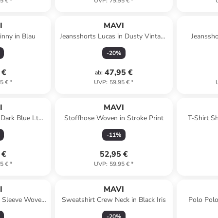
5 €
*
UVP
:
79,95 €
*
I
MAVI
inny in Blau
Jeansshorts Lucas in Dusty Vintage
Jeanssho
90´S
-
20
%
 €
47,95 €
ab
:
5 €
*
UVP
:
59,95 €
*
I
MAVI
 Dark Blue Lt
Stoffhose Woven in Stroke Print
T-Shirt S
m
A
-
11
%
 €
52,95 €
5 €
*
UVP
:
59,95 €
*
I
MAVI
t Sleeve Woven
Sweatshirt Crew Neck in Black Iris
Polo Polo
Shell Print
-
20
%