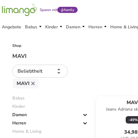
Sparen mit
family
Angebote
Babys
Kinder
Damen
Herren
Home & Livin
Shop
MAVI
Beliebtheit
MAVI
Babys
MAV
Kinder
Jeans Adriana sk
Damen
-
49
%
Herren
Home & Living
34,98