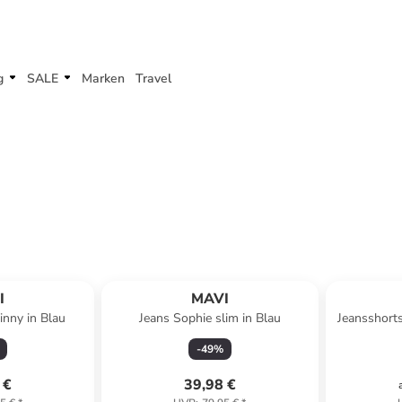
g
SALE
Marken
Travel
I
MAVI
inny in Blau
Jeans Sophie slim in Blau
Jeansshorts
-
49
%
 €
39,98 €