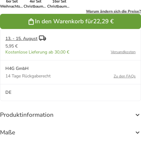
6er Set
4er Set
16er Set
Weihnachtskugeln
Christbaumkugeln
Christbaumkugeln
bruchfest D:
Weihnachtskugeln
Weihnachtskugeln
Warum ändern sich die Preise?
8cm
bruchfest D:
bruchfest D:
In den Warenkorb für
22,29 €
Baumkugeln
10cm in
4cm in grün
in grün
dunkelgrün
13. - 15. August
5,95 €
Kostenlose Lieferung ab 30,00 €
Versandkosten
H4G GmbH
14 Tage Rückgaberecht
Zu den FAQs
DE
Produktinformation
Maße