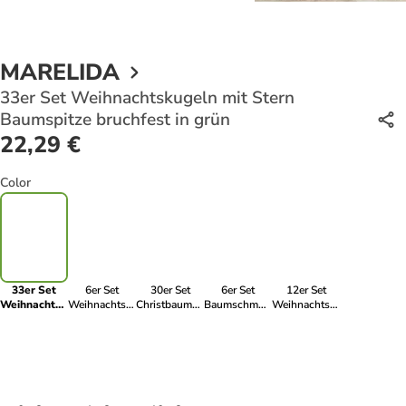
MARELIDA
33er Set Weihnachtskugeln mit Stern
Baumspitze bruchfest in grün
22,29 €
Color
33er Set
6er Set
30er Set
6er Set
12er Set
Weihnachtskugeln
Weihnachtsbaumschmuck
Christbaumkugeln
Baumschmuck
Weihnachtskugeln
mit Stern
Sterne
Weihnachtskugeln
Tannenzapfen
bruchfest D:
Baumspitze
bruchfest H:
bruchfest D:
bruchfest
6cm
bruchfest in
7,5cm in grün
6cm in grün,
glitzernd in
Baumkugeln
grün
weiß
grün
in grün