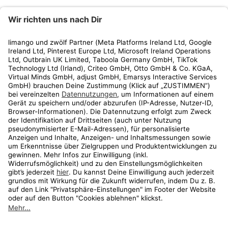
limango
Rechtliches
Kundenservice
Shop
Aktionen
Travel