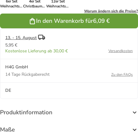
6er Set
4er Set
12er Set
Weihnachtskugeln
Christbaumkugeln
Weihnachtskugeln
bruchfest D:
Weihnachtskugeln
bruchfest D:
Warum ändern sich die Preise?
8cm
bruchfest D:
6cm
In den Warenkorb für
6,09 €
Baumkugeln
10cm in
Baumkugeln
in grün
dunkelgrün
in grün
13. - 15. August
5,95 €
Kostenlose Lieferung ab 30,00 €
Versandkosten
H4G GmbH
14 Tage Rückgaberecht
Zu den FAQs
DE
Produktinformation
Maße