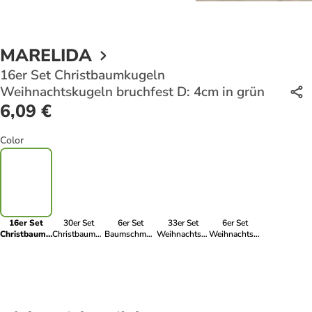
MARELIDA
16er Set Christbaumkugeln
Weihnachtskugeln bruchfest D: 4cm in grün
6,09 €
Color
16er Set
30er Set
6er Set
33er Set
6er Set
Christbaumkugeln
Christbaumkugeln
Baumschmuck
Weihnachtskugeln
Weihnachtsbaumschmuck
Weihnachtskugeln
Weihnachtskugeln
Tannenzapfen
mit Stern
Sterne
bruchfest D:
bruchfest D:
bruchfest
Baumspitze
bruchfest H:
4cm in grün
6cm in grün,
glitzernd in
bruchfest in
7,5cm in grün
weiß
grün
grün