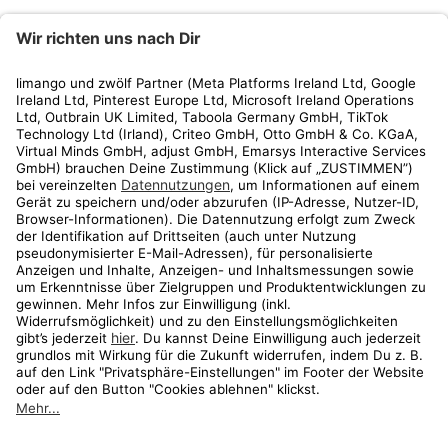
limango
Rechtliches
Kundenservice
Shop
Aktionen
Travel