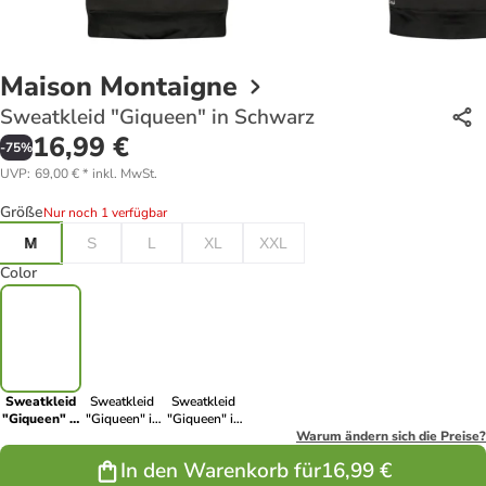
Maison Montaigne
Sweatkleid "Giqueen" in Schwarz
16,99 €
-
75
%
UVP
:
69,00 €
*
inkl. MwSt.
Größe
Nur noch 1 verfügbar
M
S
L
XL
XXL
Color
Sweatkleid
Sweatkleid
Sweatkleid
"Giqueen" in
"Giqueen" in
"Giqueen" in
Schwarz
Anthrazit
Altrosa
Warum ändern sich die Preise?
In den Warenkorb für
16,99 €