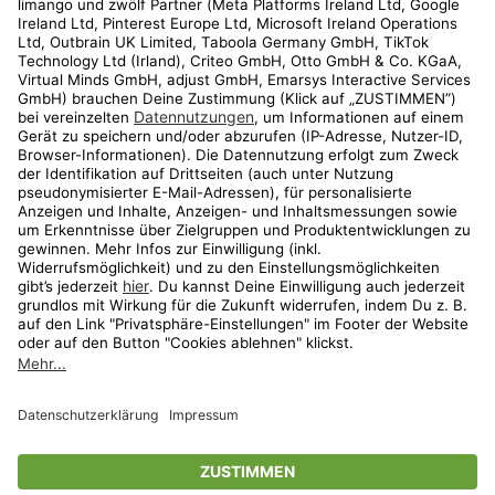
Kundenservice
Shop
Aktionen
Travel
limango.nl
limango.pl
* Streichpreise entsprechen der unverbindlichen Preisempfehlung des