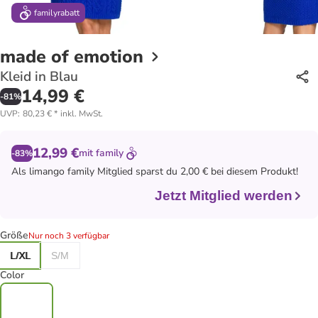
family
rabatt
made of emotion
Kleid in Blau
14,99 €
-
81
%
UVP
:
80,23 €
*
inkl. MwSt.
12,99 €
mit
family
-83%
Als
limango family
Mitglied sparst du 2,00 € bei diesem Produkt!
Jetzt Mitglied werden
Größe
Nur noch 3 verfügbar
L/XL
S/M
Color