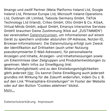
Rechtliches
Kundenservice
Shop
Aktionen
Travel
limango.nl
limango.pl