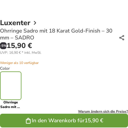
Luxenter
Ohrringe Sadro mit 18 Karat Gold-Finish – 30
mm – SADRO
15,90 €
-
5
%
UVP
:
16,90 €
*
inkl. MwSt.
Weniger als 10 verfügbar
Color
Ohrringe
Sadro mit 18
Karat Gold-
Warum ändern sich die Preise?
Finish – 30
In den Warenkorb für
15,90 €
mm –
SADRO