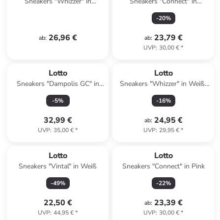
Sneakers "Whizzer" in
Sneakers "Connect" in
Schwarz
Schwarz
-
20
%
26,96 €
23,79 €
ab
:
ab
:
UVP
:
30,00 €
*
Lotto
Lotto
Sneakers "Dampolis GC" in
Sneakers "Whizzer" in Weiß/
Weiß
Schwarz
-
5
%
-
16
%
32,99 €
24,95 €
ab
:
UVP
:
35,00 €
*
UVP
:
29,95 €
*
Lotto
Lotto
Sneakers "Vintal" in Weiß
Sneakers "Connect" in Pink
-
49
%
-
22
%
22,50 €
23,39 €
ab
:
UVP
:
44,95 €
*
UVP
:
30,00 €
*