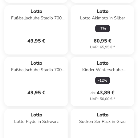
Lotto
Lotto
Fußballschuhe Stadio 700
Lotto Akimoto in Silber
AGM in 7JV Pacific Blue/All
-
7
%
White
49,95 €
60,95 €
UVP
:
65,95 €
*
Lotto
Lotto
Fußballschuhe Stadio 700
Kinder Winterschuhe
AGM JR in 6WX All
"Winterstiefel" in Rot
-
12
%
White/Light Platino
49,95 €
43,89 €
ab
:
UVP
:
50,00 €
*
Lotto
Lotto
Lotto Flyde in Schwarz
Socken 3er Pack in Grau