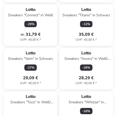
Lotto
Lotto
Sneakers "Connect" in Weiß
Sneakers "Titanis" in Schwarz
-
29
%
-
12
%
31,79 €
35,09 €
ab
:
UVP
:
45,00 €
*
UVP
:
40,00 €
*
Lotto
Lotto
Sneakers "Yarin" in Schwarz
Sneakers "Awery" in Weiß/
Schwarz
-
27
%
-
29
%
29,09 €
28,29 €
UVP
:
40,00 €
*
UVP
:
40,00 €
*
Lotto
Lotto
Sneakers "Toco" in Weiß/
Sneakers "Whizzer" in
Grün
Schwarz
-
16
%