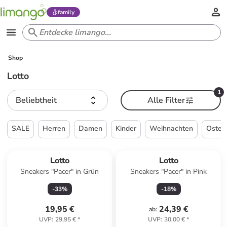
family
Shop
Lotto
1
Beliebtheit
Alle Filter
SALE
Herren
Damen
Kinder
Weihnachten
Oster
Lotto
Lotto
Sneakers "Pacer" in Grün
Sneakers "Pacer" in Pink
-
33
%
-
18
%
19,95 €
24,39 €
ab
:
UVP
:
29,95 €
*
UVP
:
30,00 €
*