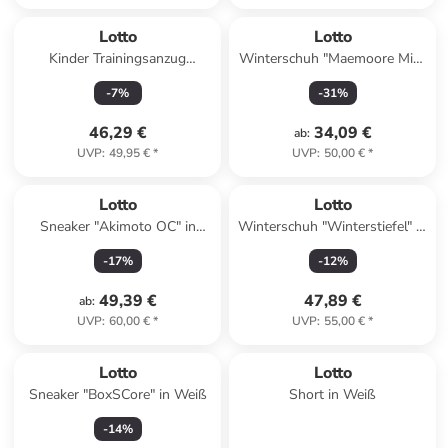
Lotto
Lotto
Kinder Trainingsanzug
Winterschuh "Maemoore Mid"
"Trainingsanzug" in Blau
in Braun
-
7
%
-
31
%
46,29 €
34,09 €
ab
:
UVP
:
49,95 €
*
UVP
:
50,00 €
*
Lotto
Lotto
Sneaker "Akimoto OC" in
Winterschuh "Winterstiefel" in
Weiß
Beige
-
17
%
-
12
%
49,39 €
47,89 €
ab
:
UVP
:
60,00 €
*
UVP
:
55,00 €
*
Lotto
Lotto
Sneaker "BoxSCore" in Weiß
Short in Weiß
-
14
%