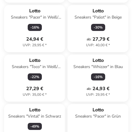
Lotto
Lotto
Sneakers "Pacer" in Weiß/
Sneakers "Paliot" in Beige
Pink
-
16
%
-
30
%
24,94 €
27,79 €
ab
:
UVP
:
29,95 €
*
UVP
:
40,00 €
*
Lotto
Lotto
Sneakers "Toco" in Weiß/
Sneakers "Whizzer" in Blau
Hellbraun
-
22
%
-
16
%
27,29 €
24,93 €
ab
:
UVP
:
35,00 €
*
UVP
:
29,95 €
*
Lotto
Lotto
Sneakers "Vintal" in Schwarz
Sneakers "Pacer" in Grün
-
49
%