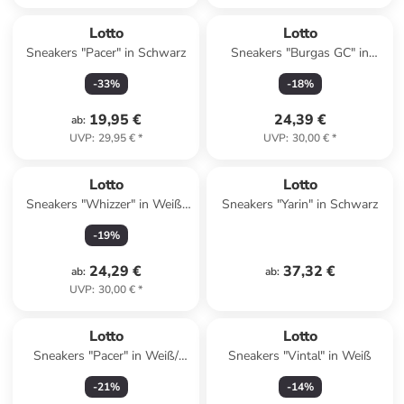
Lotto
Lotto
Sneakers "Pacer" in Schwarz
Sneakers "Burgas GC" in
Weiß/ Schwarz
-
33
%
-
18
%
19,95 €
24,39 €
ab
:
UVP
:
29,95 €
*
UVP
:
30,00 €
*
Lotto
Lotto
Sneakers "Whizzer" in Weiß/
Sneakers "Yarin" in Schwarz
Rosa
-
19
%
24,29 €
37,32 €
ab
:
ab
:
UVP
:
30,00 €
*
Lotto
Lotto
Sneakers "Pacer" in Weiß/
Sneakers "Vintal" in Weiß
Schwarz
-
21
%
-
14
%