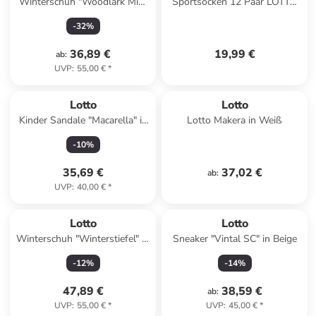
Winterschuh "Woodlark Mid"
Sportsocken 12 Paar LOTTO
in Schwarz
Socken Tennissocken in
-
32
%
schwarz
36,89 €
19,99 €
ab
:
UVP
:
55,00 €
*
Lotto
Lotto
Kinder Sandale "Macarella" in
Lotto Makera in Weiß
Pink
-
10
%
35,69 €
37,02 €
ab
:
UVP
:
40,00 €
*
Lotto
Lotto
Winterschuh "Winterstiefel" in
Sneaker "Vintal SC" in Beige
Schwarz
-
12
%
-
14
%
47,89 €
38,59 €
ab
:
UVP
:
55,00 €
*
UVP
:
45,00 €
*