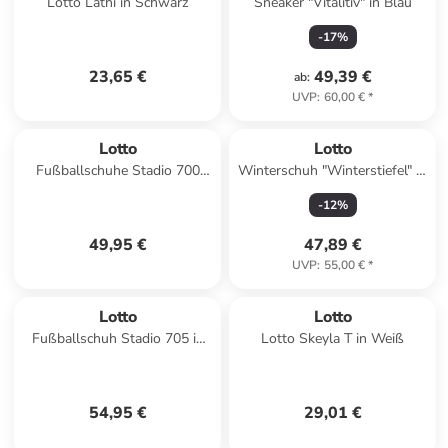
Lotto Lathi in Schwarz
Sneaker "Vitalitiv" in Blau
-
17
%
23,65 €
49,39 €
ab
:
UVP
:
60,00 €
*
Lotto
Lotto
Fußballschuhe Stadio 700
Winterschuh "Winterstiefel" in
AGM in 6WX All White/Light
Weiß
-
12
%
Platino
49,95 €
47,89 €
UVP
:
55,00 €
*
Lotto
Lotto
Fußballschuh Stadio 705 in
Lotto Skeyla T in Weiß
1NJ All White/Spring Green
54,95 €
29,01 €