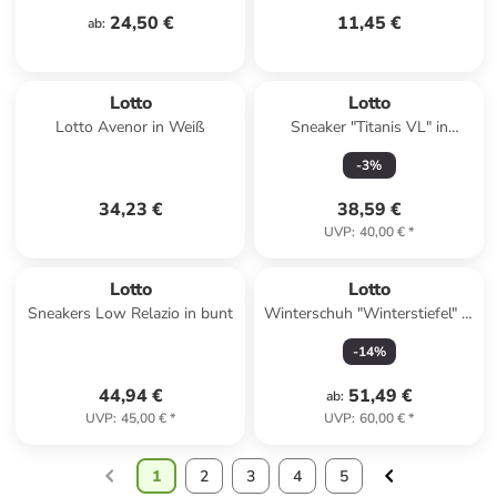
24,50 €
11,45 €
ab
:
Lotto
Lotto
Lotto Avenor in Weiß
Sneaker "Titanis VL" in
Schwarz
-
3
%
34,23 €
38,59 €
UVP
:
40,00 €
*
Lotto
Lotto
Sneakers Low Relazio in bunt
Winterschuh "Winterstiefel" in
Grau
-
14
%
44,94 €
51,49 €
ab
:
UVP
:
45,00 €
*
UVP
:
60,00 €
*
1
2
3
4
5