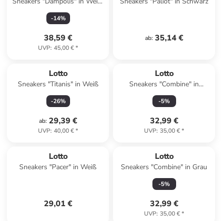
Sneakers "Dampolis" in Weiß/
Sneakers "Paliot" in Schwarz
Grau
-
14
%
38,59 €
35,14 €
ab
:
UVP
:
45,00 €
*
Lotto
Lotto
Sneakers "Titanis" in Weiß
Sneakers "Combine" in
Schwarz
-
26
%
-
5
%
29,39 €
32,99 €
ab
:
UVP
:
40,00 €
*
UVP
:
35,00 €
*
Lotto
Lotto
Sneakers "Pacer" in Weiß
Sneakers "Combine" in Grau
-
5
%
29,01 €
32,99 €
UVP
:
35,00 €
*