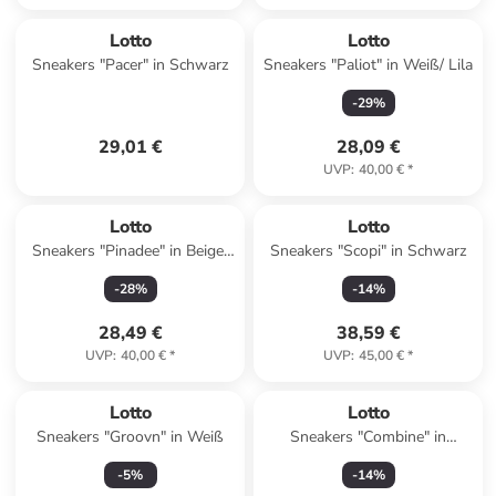
Lotto
Lotto
Sneakers "Pacer" in Schwarz
Sneakers "Paliot" in Weiß/ Lila
-
29
%
29,01 €
28,09 €
UVP
:
40,00 €
*
Lotto
Lotto
Sneakers "Pinadee" in Beige/
Sneakers "Scopi" in Schwarz
Rot
-
28
%
-
14
%
28,49 €
38,59 €
UVP
:
40,00 €
*
UVP
:
45,00 €
*
Lotto
Lotto
Sneakers "Groovn" in Weiß
Sneakers "Combine" in
Schwarz
-
5
%
-
14
%