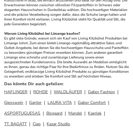
Klettschuhe in Blau, die einfach anzuziehen und ideal für den Alltag sind. Die 
Erwachsenen können zwischen stilvollen Filzpantoffeln in Schwarz oder 
eleganten Hausschuhen in Dunkelblau wählen. Die hochwertigen Materialien 
und die präzise Verarbeitung sorgen dafür, dass die Schuhe lange halten und 
ihren Komfort nicht verlieren. Living Kitzbühel steht für Qualität und Stil, die 
jede Generation begeistert.
Warum Living Kitzbühel bei Limango kaufen?
Es gibt viele Gründe, warum sich ein Kauf von Living Kitzbühel Produkten bei 
Limango lohnt. Zum einen bietet Limango regelmäßig attraktive Sales und 
Outlet-Angebote, bei denen Sie die hochwertigen Hausschuhe und Pantoffeln 
zu besonders günstigen Preisen erwerben können. Zum anderen garantiert 
Limango eine schnelle und zuverlässige Lieferung sowie einen 
ausgezeichneten Kundenservice. Die breite Auswahl an Modellen ermöglicht 
es Ihnen, genau das richtige Paar für Ihre Bedürfnisse zu finden. Nutzen Sie die 
Gelegenheit, erstklassige Living Kitzbühel Produkte zu günstigen Konditionen 
zu erwerben und erleben Sie Komfort und Stil auf höchstem Niveau.
Das könnte Dir auch gefallen
:
HAFLINGER
ROHDE
WALDLÄUFER
Gabor Fashion
Giesswein
Ganter
LAURA VITA
Gabor Comfort
ASPORTUGUESAS
Bisgaard
Mandel
Kaerlek
TT. BAGATT
Ciao
Kazar Studio