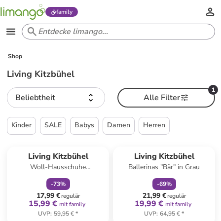
family
Shop
Living Kitzbühel
1
Beliebtheit
Alle Filter
Kinder
SALE
Babys
Damen
Herren
family
rabatt
family
rabatt
Reserviert
Living Kitzbühel
Living Kitzbühel
Woll-Hausschuhe
Ballerinas "Bär" in Grau
"Gipfelkreuz" in Dunkelblau
-
73
%
-
69
%
17,99 €
21,99 €
regulär
regulär
15,99 €
19,99 €
mit family
mit family
UVP
:
59,95 €
*
UVP
:
64,95 €
*