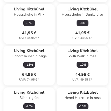
Living Kitzbühel
Living Kitzbühel
Hausschuhe in Pink
Hausschuhe in Dunkelblau
-
6
%
-
6
%
41,95 €
41,95 €
UVP
:
44,95 €
*
UVP
:
44,95 €
*
Living Kitzbühel
Living Kitzbühel
Einhornzauber in beige
Willi Walk in rosa
-
13
%
-
10
%
64,95 €
44,95 €
UVP
:
74,95 €
*
UVP
:
49,95 €
*
Living Kitzbühel
Living Kitzbühel
Slipper grün
Hermi Herzchen in rosa
-
25
%
-
10
%