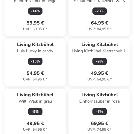
Einhornzauber in beige
Schlafendes Kätzchen weiß
-
14
%
-
23
%
59,95 €
64,95 €
UVP
:
69,95 €
*
UVP
:
84,95 €
*
Living Kitzbühel
Living Kitzbühel
Luis Lucky in candy
Living Kitzbühel Klettschuh in
grau
-
15
%
-
9
%
54,95 €
49,95 €
UVP
:
64,95 €
*
UVP
:
54,95 €
*
Living Kitzbühel
Living Kitzbühel
Willi Walk in grau
Einhornzauber in rosa
-
9
%
-
6
%
49,95 €
69,95 €
UVP
:
54,95 €
*
UVP
:
74,95 €
*