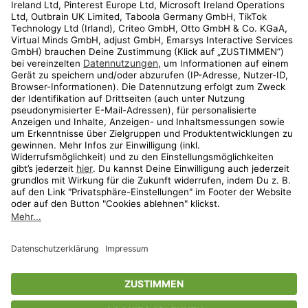
Kundenservice
Shop
Aktionen
Travel
limango.nl
limango.pl
* Streichpreise entsprechen der unverbindlichen Preisempfehlung des