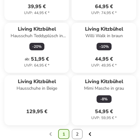
39,95 €
64,95 €
UVP
:
44,95 €
*
UVP
:
74,95 €
*
Living Kitzbühel
Living Kitzbühel
Hausschuh Teddyplüsch in
Willi Walk in braun
Camel
-
20
%
-
10
%
51,95 €
44,95 €
ab
:
UVP
:
64,95 €
*
UVP
:
49,95 €
*
Living Kitzbühel
Living Kitzbühel
Hausschuhe in Beige
Mimi Masche in grau
-
8
%
129,95 €
54,95 €
UVP
:
59,95 €
*
1
2