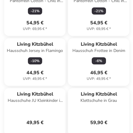
Pantoffeln Cotton - Chill in
Pantoffeln Cotton - Chill in
Sand
Mulberry
-
21
%
-
21
%
54,95 €
54,95 €
UVP
:
69,95 €
*
UVP
:
69,95 €
*
Living Kitzbühel
Living Kitzbühel
Hausschuh Jersey in Flamingo
Hausschuh Frottee in Denim
-
10
%
-
6
%
44,95 €
46,95 €
UVP
:
49,95 €
*
UVP
:
49,95 €
*
Living Kitzbühel
Living Kitzbühel
Hausschuhe JU Kleinkinder in
Klettschuhe in Grau
Blau
49,95 €
59,90 €