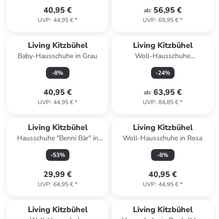
40,95 €
56,95 €
ab
:
UVP
:
44,95 €
*
UVP
:
69,95 €
*
Living Kitzbühel
Living Kitzbühel
Baby-Hausschuhe in Grau
Woll-Hausschuhe
"Gipfelkreuz" in Grau
-
8
%
-
24
%
40,95 €
63,95 €
ab
:
UVP
:
44,95 €
*
UVP
:
84,85 €
*
Living Kitzbühel
Living Kitzbühel
Hausschuhe "Benni Bär" in
Woll-Hausschuhe in Rosa
Beige
-
53
%
-
8
%
29,99 €
40,95 €
UVP
:
64,95 €
*
UVP
:
44,95 €
*
Living Kitzbühel
Living Kitzbühel