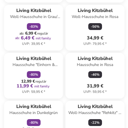
family
rabatt
Living Kitzbühel
Living Kitzbühel
Woll-Hausschuhe in Grau/
Woll-Hausschuhe in Rosa
Pflaume
-
83
%
-
56
%
6,99 €
ab
:
regulär
6,49 €
34,99 €
ab
:
mit family
UVP
:
39,95 €
*
UVP
:
79,95 €
*
family
rabatt
Living Kitzbühel
Living Kitzbühel
Hausschuhe "Einhorn &
Hausschuhe in Rosa
Regenbogen" in Grau
-
80
%
-
46
%
12,99 €
regulär
11,99 €
31,99 €
mit family
UVP
:
59,95 €
*
UVP
:
59,95 €
*
family
rabatt
Living Kitzbühel
Living Kitzbühel
Hausschuhe in Dunkelgrün
Woll-Hausschuhe "Rehkitz" in
Rosa
-
80
%
-
22
%