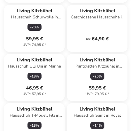
Living Kitzbühel
Living Kitzbühel
Hausschuh Schurwolle in
Geschlossene Hausschuhe in
Olive oil
Grau
-
20
%
59,95 €
64,90 €
ab
:
UVP
:
74,95 €
*
Living Kitzbühel
Living Kitzbühel
Hausschuh Ulli Uni in Marine
Pantoletten Kitzbühel in
Schwarz
-
18
%
-
25
%
46,95 €
59,95 €
UVP
:
57,95 €
*
UVP
:
79,95 €
*
Living Kitzbühel
Living Kitzbühel
Hausschuh T-Modell Filz in
Hausschuh Samt in Royal
Dark oak
-
18
%
-
14
%