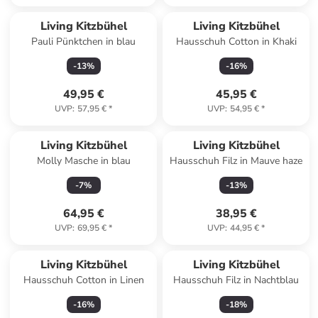
Living Kitzbühel
Living Kitzbühel
Pauli Pünktchen in blau
Hausschuh Cotton in Khaki
-
13
%
-
16
%
49,95 €
45,95 €
UVP
:
57,95 €
*
UVP
:
54,95 €
*
Living Kitzbühel
Living Kitzbühel
Molly Masche in blau
Hausschuh Filz in Mauve haze
-
7
%
-
13
%
64,95 €
38,95 €
UVP
:
69,95 €
*
UVP
:
44,95 €
*
Living Kitzbühel
Living Kitzbühel
Hausschuh Cotton in Linen
Hausschuh Filz in Nachtblau
-
16
%
-
18
%