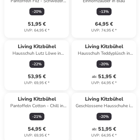
Pantoffeln Filz - Schweizer
Einhornzauber in blau
Kreuz in Dark oak
-
20
%
-
13
%
51,95 €
64,95 €
UVP
:
64,95 €
*
UVP
:
74,95 €
*
Living Kitzbühel
Living Kitzbühel
Hausschuh Lutz Löwe in
Hausschuh Teddyplüsch in
Indigo
Candy
-
22
%
-
20
%
53,95 €
51,95 €
ab
:
UVP
:
69,95 €
*
UVP
:
64,95 €
*
Living Kitzbühel
Living Kitzbühel
Pantoffeln Cotton - Chill in
Geschlossene Hausschuhe in
Sky blue
Grau
-
21
%
-
20
%
54,95 €
51,95 €
ab
:
UVP
:
69,95 €
*
UVP
:
64,95 €
*