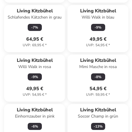
Living Kitzbühel
Living Kitzbühel
Schlafendes Kätzchen in grau
Willi Walk in blau
-
7
%
-
9
%
64,95 €
49,95 €
UVP
:
69,95 €
*
UVP
:
54,95 €
*
Living Kitzbühel
Living Kitzbühel
Willi Walk in rosa
Mimi Masche in rosa
-
9
%
-
8
%
49,95 €
54,95 €
UVP
:
54,95 €
*
UVP
:
59,95 €
*
Living Kitzbühel
Living Kitzbühel
Einhornzauber in pink
Soccer Champ in grün
-
6
%
-
13
%