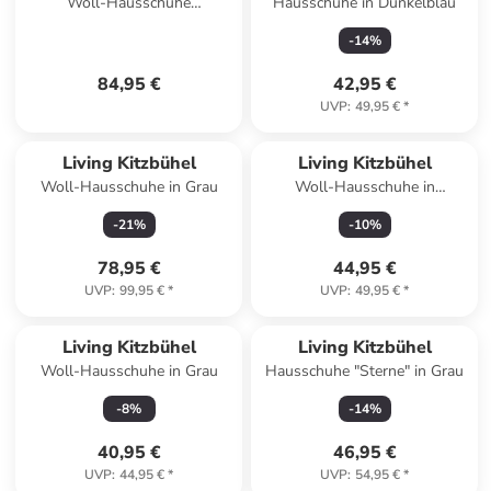
Woll-Hausschuhe
Hausschuhe in Dunkelblau
"Gipfelkreuz" in Rosa
-
14
%
84,95 €
42,95 €
UVP
:
49,95 €
*
Living Kitzbühel
Living Kitzbühel
Woll-Hausschuhe in Grau
Woll-Hausschuhe in
Dunkelblau
-
21
%
-
10
%
78,95 €
44,95 €
UVP
:
99,95 €
*
UVP
:
49,95 €
*
Living Kitzbühel
Living Kitzbühel
Woll-Hausschuhe in Grau
Hausschuhe "Sterne" in Grau
-
8
%
-
14
%
40,95 €
46,95 €
UVP
:
44,95 €
*
UVP
:
54,95 €
*