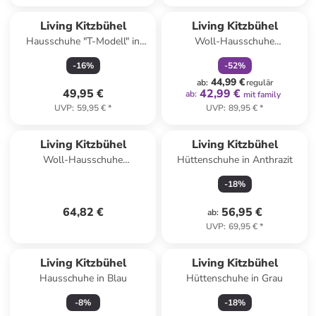
family
rabatt
Living Kitzbühel
Living Kitzbühel
Hausschuhe "T-Modell" in
Woll-Hausschuhe
Dunkelblau
"Gipfelkreuz" in Hellbraun
-
16
%
-
52
%
44,99 €
ab
:
regulär
49,95 €
42,99 €
ab
:
mit family
UVP
:
59,95 €
*
UVP
:
89,95 €
*
Living Kitzbühel
Living Kitzbühel
Woll-Hausschuhe
Hüttenschuhe in Anthrazit
"Gipfelkreuz" in Anthrazit
-
18
%
64,82 €
56,95 €
ab
:
UVP
:
69,95 €
*
Living Kitzbühel
Living Kitzbühel
Hausschuhe in Blau
Hüttenschuhe in Grau
-
8
%
-
18
%