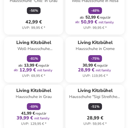
Hausschuhe "Chill" in Grau
Woll-Hausschuhe in Rosa
-
56
%
-
48
%
52,99 €
ab
:
regulär
42,99 €
50,99 €
ab
:
mit family
UVP
:
99,95 €
*
UVP
:
99,95 €
*
family
rabatt
family
rabatt
Living Kitzbühel
Living Kitzbühel
Woll-Hausschuhe
Hausschuhe in Creme
"Hündchen" in Hellbraun
-
81
%
-
75
%
13,99 €
30,99 €
ab
:
regulär
regulär
12,99 €
28,99 €
ab
:
mit family
mit family
UVP
:
69,95 €
*
UVP
:
119,95 €
*
family
rabatt
Reserviert
Living Kitzbühel
Living Kitzbühel
Hausschuhe in Grau
Hausschuhe "Sigi Streifchen"
in Grün
-
69
%
-
51
%
41,99 €
regulär
39,99 €
28,99 €
mit family
UVP
:
129,95 €
*
UVP
:
59,95 €
*