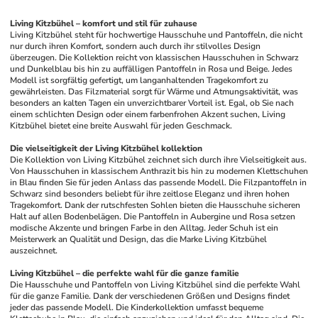
Living Kitzbühel – komfort und stil für zuhause
Living Kitzbühel steht für hochwertige Hausschuhe und Pantoffeln, die nicht 
nur durch ihren Komfort, sondern auch durch ihr stilvolles Design 
überzeugen. Die Kollektion reicht von klassischen Hausschuhen in Schwarz 
und Dunkelblau bis hin zu auffälligen Pantoffeln in Rosa und Beige. Jedes 
Modell ist sorgfältig gefertigt, um langanhaltenden Tragekomfort zu 
gewährleisten. Das Filzmaterial sorgt für Wärme und Atmungsaktivität, was 
besonders an kalten Tagen ein unverzichtbarer Vorteil ist. Egal, ob Sie nach 
einem schlichten Design oder einem farbenfrohen Akzent suchen, Living 
Kitzbühel bietet eine breite Auswahl für jeden Geschmack.
Die vielseitigkeit der Living Kitzbühel kollektion
Die Kollektion von Living Kitzbühel zeichnet sich durch ihre Vielseitigkeit aus. 
Von Hausschuhen in klassischem Anthrazit bis hin zu modernen Klettschuhen 
in Blau finden Sie für jeden Anlass das passende Modell. Die Filzpantoffeln in 
Schwarz sind besonders beliebt für ihre zeitlose Eleganz und ihren hohen 
Tragekomfort. Dank der rutschfesten Sohlen bieten die Hausschuhe sicheren 
Halt auf allen Bodenbelägen. Die Pantoffeln in Aubergine und Rosa setzen 
modische Akzente und bringen Farbe in den Alltag. Jeder Schuh ist ein 
Meisterwerk an Qualität und Design, das die Marke Living Kitzbühel 
auszeichnet.
Living Kitzbühel – die perfekte wahl für die ganze familie
Die Hausschuhe und Pantoffeln von Living Kitzbühel sind die perfekte Wahl 
für die ganze Familie. Dank der verschiedenen Größen und Designs findet 
jeder das passende Modell. Die Kinderkollektion umfasst bequeme 