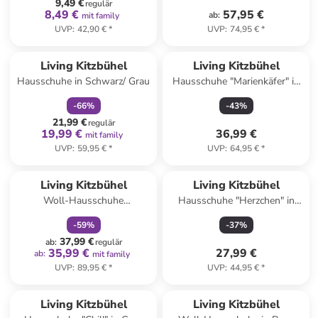
9,49 €
regulär
8,49 €
57,95 €
ab
:
mit family
UVP
:
42,90 €
*
UVP
:
74,95 €
*
family
rabatt
Living Kitzbühel
Living Kitzbühel
Hausschuhe in Schwarz/ Grau
Hausschuhe "Marienkäfer" in
Grau
-
66
%
-
43
%
21,99 €
regulär
19,99 €
36,99 €
mit family
UVP
:
59,95 €
*
UVP
:
64,95 €
*
family
rabatt
Living Kitzbühel
Living Kitzbühel
Woll-Hausschuhe
Hausschuhe "Herzchen" in
"Gipfelkreuz" in Anthrazit
Hellblau
-
59
%
-
37
%
37,99 €
ab
:
regulär
35,99 €
27,99 €
ab
:
mit family
UVP
:
89,95 €
*
UVP
:
44,95 €
*
family
rabatt
Living Kitzbühel
Living Kitzbühel