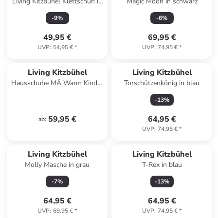
Living Kitzbühel Klettschuh in
Magic Moon in schwarz
grün
-
9
%
-
6
%
49,95 €
69,95 €
UVP
:
54,95 €
*
UVP
:
74,95 €
*
Living Kitzbühel
Living Kitzbühel
Hausschuhe MÄ Warm Kinder
Torschützenkönig in blau
in Grau
-
13
%
59,95 €
64,95 €
ab
:
UVP
:
74,95 €
*
Living Kitzbühel
Living Kitzbühel
Molly Masche in grau
T-Rex in blau
-
7
%
-
13
%
64,95 €
64,95 €
UVP
:
69,95 €
*
UVP
:
74,95 €
*