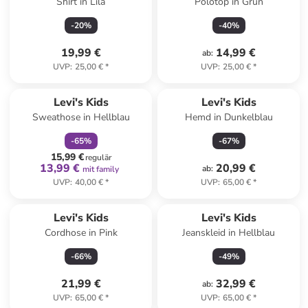
Shirt in Lila
Polotop in Grün
-
20
%
-
40
%
19,99 €
14,99 €
ab
:
UVP
:
25,00 €
*
UVP
:
25,00 €
*
family
rabatt
Levi's Kids
Levi's Kids
Sweathose in Hellblau
Hemd in Dunkelblau
-
65
%
-
67
%
15,99 €
regulär
13,99 €
20,99 €
ab
:
mit family
UVP
:
40,00 €
*
UVP
:
65,00 €
*
Levi's Kids
Levi's Kids
Cordhose in Pink
Jeanskleid in Hellblau
-
66
%
-
49
%
21,99 €
32,99 €
ab
:
UVP
:
65,00 €
*
UVP
:
65,00 €
*