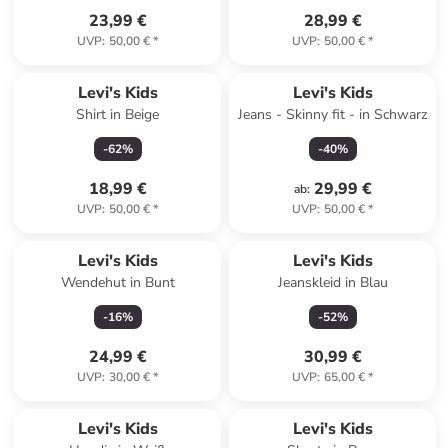
23,99 €
28,99 €
UVP
:
50,00 €
*
UVP
:
50,00 €
*
Levi's Kids
Levi's Kids
Shirt in Beige
Jeans - Skinny fit - in Schwarz
-
62
%
-
40
%
18,99 €
29,99 €
ab
:
UVP
:
50,00 €
*
UVP
:
50,00 €
*
Levi's Kids
Levi's Kids
Wendehut in Bunt
Jeanskleid in Blau
-
16
%
-
52
%
24,99 €
30,99 €
UVP
:
30,00 €
*
UVP
:
65,00 €
*
Levi's Kids
Levi's Kids