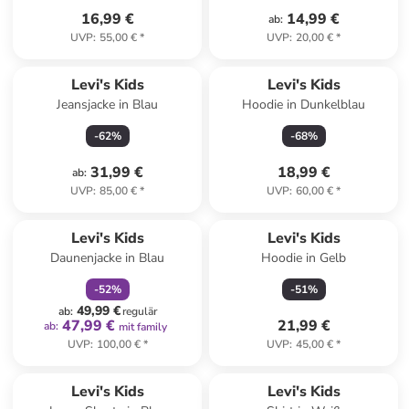
16,99 €
14,99 €
ab
:
UVP
:
55,00 €
*
UVP
:
20,00 €
*
Levi's Kids
Levi's Kids
Jeansjacke in Blau
Hoodie in Dunkelblau
-
62
%
-
68
%
31,99 €
18,99 €
ab
:
UVP
:
85,00 €
*
UVP
:
60,00 €
*
family
rabatt
Levi's Kids
Levi's Kids
Daunenjacke in Blau
Hoodie in Gelb
-
52
%
-
51
%
49,99 €
ab
:
regulär
47,99 €
21,99 €
ab
:
mit family
UVP
:
100,00 €
*
UVP
:
45,00 €
*
Levi's Kids
Levi's Kids