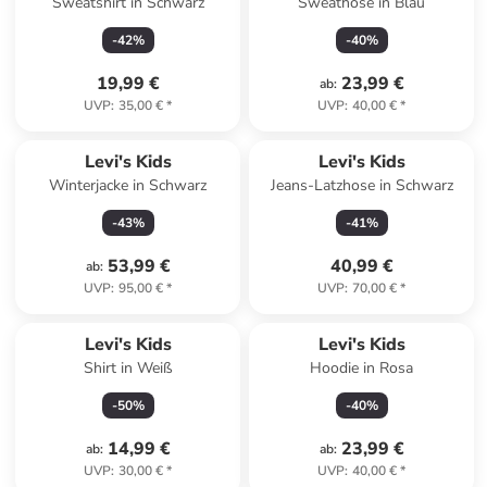
Sweatshirt in Schwarz
Sweathose in Blau
-
42
%
-
40
%
19,99 €
23,99 €
ab
:
UVP
:
35,00 €
*
UVP
:
40,00 €
*
Levi's Kids
Levi's Kids
Winterjacke in Schwarz
Jeans-Latzhose in Schwarz
-
43
%
-
41
%
53,99 €
40,99 €
ab
:
UVP
:
95,00 €
*
UVP
:
70,00 €
*
Levi's Kids
Levi's Kids
Shirt in Weiß
Hoodie in Rosa
-
50
%
-
40
%
14,99 €
23,99 €
ab
:
ab
:
UVP
:
30,00 €
*
UVP
:
40,00 €
*