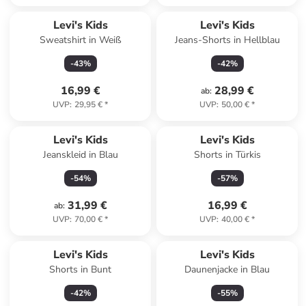
Levi's Kids
Levi's Kids
Sweatshirt in Weiß
Jeans-Shorts in Hellblau
-
43
%
-
42
%
16,99 €
28,99 €
ab
:
UVP
:
29,95 €
*
UVP
:
50,00 €
*
Levi's Kids
Levi's Kids
Jeanskleid in Blau
Shorts in Türkis
-
54
%
-
57
%
31,99 €
16,99 €
ab
:
UVP
:
70,00 €
*
UVP
:
40,00 €
*
Levi's Kids
Levi's Kids
Shorts in Bunt
Daunenjacke in Blau
-
42
%
-
55
%