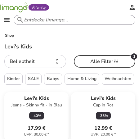
family
Shop
Levi's Kids
1
Beliebtheit
Alle Filter
Kinder
SALE
Babys
Home & Living
Weihnachten
Levi's Kids
Levi's Kids
Jeans - Skinny fit - in Blau
Cap in Rot
-
40
%
-
35
%
17,99 €
12,99 €
UVP
:
30,00 €
*
UVP
:
20,00 €
*