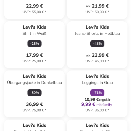
22,99 €
21,99 €
ab
:
UVP
:
55,00 €
*
UVP
:
50,00 €
*
Levi's Kids
Levi's Kids
Shirt in Weiß
Jeans-Shorts in Hellblau
-
28
%
-
48
%
17,99 €
22,99 €
ab
:
UVP
:
25,00 €
*
UVP
:
45,00 €
*
family
rabatt
Levi's Kids
Levi's Kids
Übergangsjacke in Dunkelblau
Leggings in Grau
-
50
%
-
71
%
10,99 €
regulär
36,99 €
9,99 €
mit family
UVP
:
75,00 €
*
UVP
:
35,00 €
*
Levi's Kids
Levi's Kids