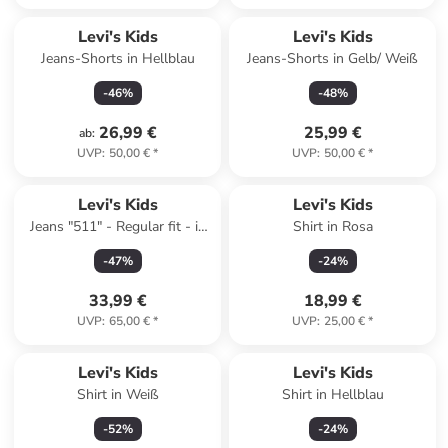
Levi's Kids
Levi's Kids
Jeans-Shorts in Hellblau
Jeans-Shorts in Gelb/ Weiß
-
46
%
-
48
%
26,99 €
25,99 €
ab
:
UVP
:
50,00 €
*
UVP
:
50,00 €
*
Levi's Kids
Levi's Kids
Jeans "511" - Regular fit - in
Shirt in Rosa
Hellblau
-
47
%
-
24
%
33,99 €
18,99 €
UVP
:
65,00 €
*
UVP
:
25,00 €
*
Levi's Kids
Levi's Kids
Shirt in Weiß
Shirt in Hellblau
-
52
%
-
24
%