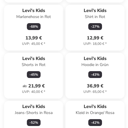
Levi's Kids
Levi's Kids
Marlenehose in Rot
Shirt in Rot
-
68
%
-
27
%
13,99 €
12,99 €
UVP
:
45,00 €
*
UVP
:
18,00 €
*
Levi's Kids
Levi's Kids
Shorts in Rot
Hoodie in Grün
-
45
%
-
43
%
21,99 €
36,99 €
ab
:
UVP
:
40,00 €
*
UVP
:
65,00 €
*
Levi's Kids
Levi's Kids
Jeans-Shorts in Rosa
Kleid in Orange/ Rosa
-
52
%
-
42
%