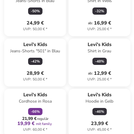
Jeans-Shorts in Blau
Shirt in Weiß
-
50
%
-
32
%
24,99 €
16,99 €
ab
:
UVP
:
50,00 €
*
UVP
:
25,00 €
*
Levi's Kids
Levi's Kids
Jeans-Shorts "501" in Blau
Shirt in Grau
-
42
%
-
48
%
28,99 €
12,99 €
ab
:
UVP
:
50,00 €
*
UVP
:
25,00 €
*
family
rabatt
Levi's Kids
Levi's Kids
Cordhose in Rosa
Hoodie in Gelb
-
66
%
-
46
%
21,99 €
regulär
19,99 €
23,99 €
mit family
UVP
:
60,00 €
*
UVP
:
45,00 €
*