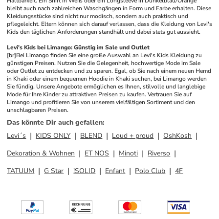
Haltbarkeit. Ein Shirt in Weiß oder ein Longsleeve in Dunkelblau/Orange 
bleibt auch nach zahlreichen Waschgängen in Form und Farbe erhalten. Diese 
Kleidungsstücke sind nicht nur modisch, sondern auch praktisch und 
pflegeleicht. Eltern können sich darauf verlassen, dass die Kleidung von Levi's 
Kids den täglichen Anforderungen standhält und dabei stets gut aussieht. 
Levi's Kids bei Limango: Günstig im Sale und Outlet
[br]
Bei Limango finden Sie eine große Auswahl an Levi's Kids Kleidung zu 
günstigen Preisen. Nutzen Sie die Gelegenheit, hochwertige Mode im Sale 
oder Outlet zu entdecken und zu sparen. Egal, ob Sie nach einem neuen Hemd 
in Khaki oder einem bequemen Hoodie in Khaki suchen, bei Limango werden 
Sie fündig. Unsere Angebote ermöglichen es Ihnen, stilvolle und langlebige 
Mode für Ihre Kinder zu attraktiven Preisen zu kaufen. Vertrauen Sie auf 
Limango und profitieren Sie von unserem vielfältigen Sortiment und den 
unschlagbaren Preisen.
Das könnte Dir auch gefallen
:
Levi´s
KIDS ONLY
BLEND
Loud + proud
OshKosh
Dekoration & Wohnen
ET NOS
Minoti
Riverso
TATUUM
G Star
!SOLID
Enfant
Polo Club
4F