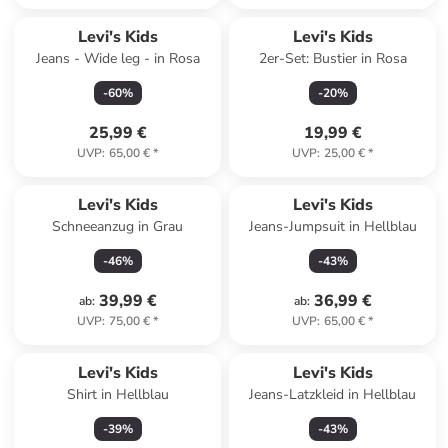
Levi's Kids
Levi's Kids
Jeans - Wide leg - in Rosa
2er-Set: Bustier in Rosa
-
60
%
-
20
%
25,99 €
19,99 €
UVP
:
65,00 €
*
UVP
:
25,00 €
*
Levi's Kids
Levi's Kids
Schneeanzug in Grau
Jeans-Jumpsuit in Hellblau
-
46
%
-
43
%
39,99 €
36,99 €
ab
:
ab
:
UVP
:
75,00 €
*
UVP
:
65,00 €
*
Levi's Kids
Levi's Kids
Shirt in Hellblau
Jeans-Latzkleid in Hellblau
-
39
%
-
43
%