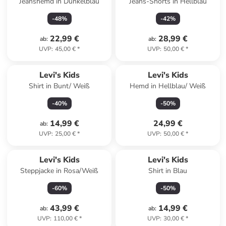
Jeanshemd in Dunkelblau
Jeans-Shorts in Hellblau
-
48
%
-
42
%
22,99 €
28,99 €
ab
:
ab
:
UVP
:
45,00 €
*
UVP
:
50,00 €
*
Levi's Kids
Levi's Kids
Shirt in Bunt/ Weiß
Hemd in Hellblau/ Weiß
-
40
%
-
50
%
14,99 €
24,99 €
ab
:
UVP
:
25,00 €
*
UVP
:
50,00 €
*
Levi's Kids
Levi's Kids
Steppjacke in Rosa/Weiß
Shirt in Blau
-
60
%
-
50
%
43,99 €
14,99 €
ab
:
ab
:
UVP
:
110,00 €
*
UVP
:
30,00 €
*