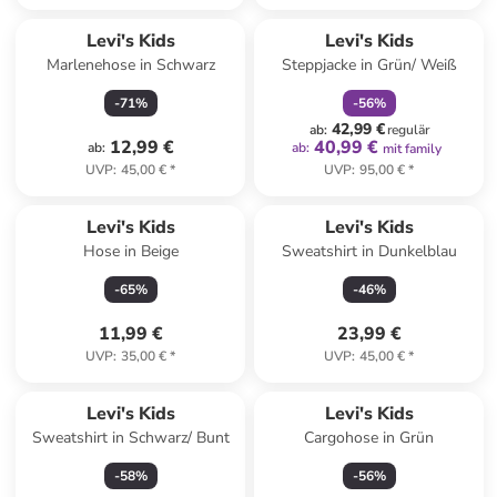
family
rabatt
Levi's Kids
Levi's Kids
Marlenehose in Schwarz
Steppjacke in Grün/ Weiß
-
71
%
-
56
%
42,99 €
ab
:
regulär
12,99 €
40,99 €
ab
:
ab
:
mit family
UVP
:
45,00 €
*
UVP
:
95,00 €
*
Levi's Kids
Levi's Kids
Hose in Beige
Sweatshirt in Dunkelblau
-
65
%
-
46
%
11,99 €
23,99 €
UVP
:
35,00 €
*
UVP
:
45,00 €
*
Levi's Kids
Levi's Kids
Sweatshirt in Schwarz/ Bunt
Cargohose in Grün
-
58
%
-
56
%