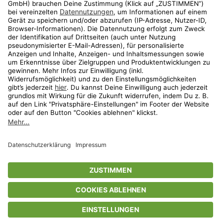
Aktionen
Travel
limango.nl
limango.pl
* Streichpreise entsprechen der unverbindlichen Preisempfehlung des
Herstellers. Prozentangaben beziehen sich auf den Streichpreis.
ᵃ Die jeweils aktuellen Teilnahmebedingungen unserer Freunde-werben-
Freunde-Aktionen findest Du unter
www.limango.de/einladen
ᵇ Gilt nur für von limango versandte Ware (nicht für von Partnern versandte
Ware und Travel).