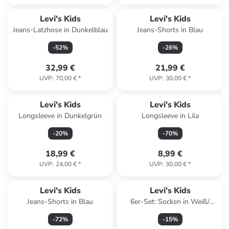
Levi's Kids
Levi's Kids
Jeans-Latzhose in Dunkelblau
Jeans-Shorts in Blau
-
52
%
-
26
%
32,99 €
21,99 €
UVP
:
70,00 €
*
UVP
:
30,00 €
*
Levi's Kids
Levi's Kids
Longsleeve in Dunkelgrün
Longsleeve in Lila
-
20
%
-
70
%
18,99 €
8,99 €
UVP
:
24,00 €
*
UVP
:
30,00 €
*
Levi's Kids
Levi's Kids
Jeans-Shorts in Blau
6er-Set: Socken in Weiß/
Schwarz/ Grau
-
72
%
-
15
%