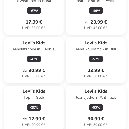
Sweatshirt in Rosa
Jeans-Shorts in Weiß
-
67
%
-
46
%
17,99 €
23,99 €
ab
:
UVP
:
55,00 €
*
UVP
:
45,00 €
*
Levi's Kids
Levi's Kids
Jeanslatzhose in Hellblau
Jeans - Slim fit - in Blau
-
43
%
-
52
%
30,99 €
23,99 €
ab
:
UVP
:
55,00 €
*
UVP
:
50,00 €
*
Levi's Kids
Levi's Kids
Top in Gelb
Jeansjacke in Anthrazit
-
35
%
-
53
%
12,99 €
36,99 €
ab
:
UVP
:
20,00 €
*
UVP
:
80,00 €
*