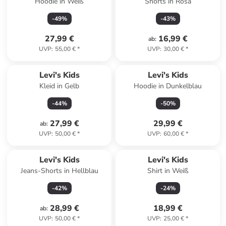
Hoodie in Weiß
Shorts in Rosa
-
49
%
-
43
%
27,99 €
16,99 €
ab
:
UVP
:
55,00 €
*
UVP
:
30,00 €
*
Levi's Kids
Levi's Kids
Kleid in Gelb
Hoodie in Dunkelblau
-
44
%
-
50
%
27,99 €
29,99 €
ab
:
UVP
:
50,00 €
*
UVP
:
60,00 €
*
Levi's Kids
Levi's Kids
Jeans-Shorts in Hellblau
Shirt in Weiß
-
42
%
-
24
%
28,99 €
18,99 €
ab
:
UVP
:
50,00 €
*
UVP
:
25,00 €
*