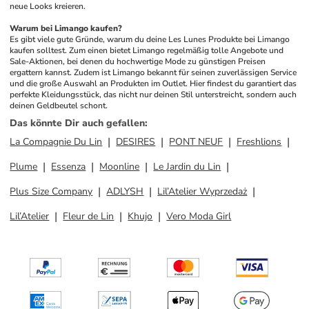
neue Looks kreieren.
Warum bei Limango kaufen?
Es gibt viele gute Gründe, warum du deine Les Lunes Produkte bei Limango 
kaufen solltest. Zum einen bietet Limango regelmäßig tolle Angebote und 
Sale-Aktionen, bei denen du hochwertige Mode zu günstigen Preisen 
ergattern kannst. Zudem ist Limango bekannt für seinen zuverlässigen Service 
und die große Auswahl an Produkten im Outlet. Hier findest du garantiert das 
perfekte Kleidungsstück, das nicht nur deinen Stil unterstreicht, sondern auch 
deinen Geldbeutel schont.
Das könnte Dir auch gefallen
:
La Compagnie Du Lin
DESIRES
PONT NEUF
Freshlions
Plume
Essenza
Moonline
Le Jardin du Lin
Plus Size Company
ADLYSH
Lil’Atelier Wyprzedaż
Lil’Atelier
Fleur de Lin
Khujo
Vero Moda Girl