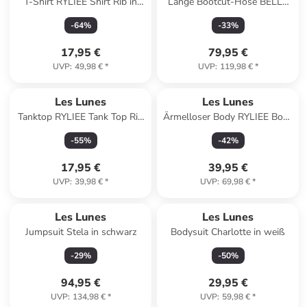
T-Shirt RYLIEE Shirt Rib in
Lange Bootcut-Hose BELLE
weiß
Warm Flared Leggings
-
64
%
-
33
%
Thermo in schwarz
17,95 €
79,95 €
UVP
:
49,98 €
*
UVP
:
119,98 €
*
Les Lunes
Les Lunes
Tanktop RYLIEE Tank Top Rib
Ärmelloser Body RYLIEE Body
in schwarz
Rib in pale lilac
-
55
%
-
42
%
17,95 €
39,95 €
UVP
:
39,98 €
*
UVP
:
69,98 €
*
Les Lunes
Les Lunes
Jumpsuit Stela in schwarz
Bodysuit Charlotte in weiß
-
29
%
-
50
%
94,95 €
29,95 €
UVP
:
134,98 €
*
UVP
:
59,98 €
*