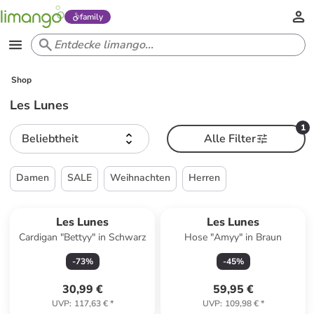
family
Shop
Les Lunes
1
Beliebtheit
Alle Filter
Damen
SALE
Weihnachten
Herren
Les Lunes
Les Lunes
Cardigan "Bettyy" in Schwarz
Hose "Amyy" in Braun
-
73
%
-
45
%
30,99 €
59,95 €
UVP
:
117,63 €
*
UVP
:
109,98 €
*