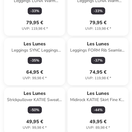
Leggings LUNA Warm
Leggings LUNA Warm
Leggings Thermo in Mauve
Leggings Thermo in schwarz
-
33
%
-
33
%
Wine
79,95 €
79,95 €
UVP
:
119,98 €
*
UVP
:
119,98 €
*
Les Lunes
Les Lunes
Leggings SYNC Leggings
Leggings FORM Rib Seamless
Seamless in schwarz
in schwarz
-
35
%
-
37
%
64,95 €
74,95 €
UVP
:
99,98 €
*
UVP
:
119,98 €
*
Les Lunes
Les Lunes
Strickpullover KATIIE Sweater
Midirock KATIIE Skirt Fine Knit
Fine Knit in light grey melange
Midi Rib in light grey melange
-
50
%
-
44
%
49,95 €
49,95 €
UVP
:
99,98 €
*
UVP
:
89,98 €
*