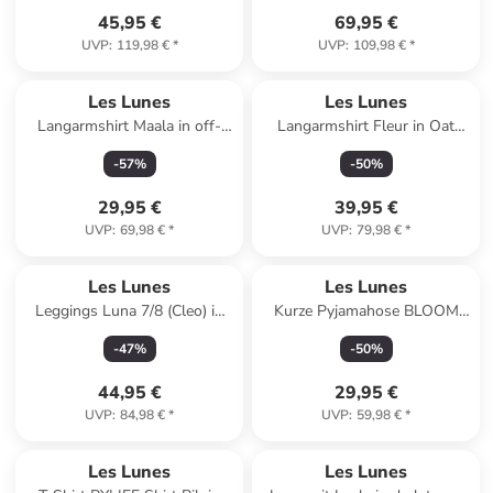
45,95 €
69,95 €
UVP
:
119,98 €
*
UVP
:
109,98 €
*
Les Lunes
Les Lunes
Langarmshirt Maala in off-
Langarmshirt Fleur in Oat
white
Milk
-
57
%
-
50
%
29,95 €
39,95 €
UVP
:
69,98 €
*
UVP
:
79,98 €
*
Les Lunes
Les Lunes
Leggings Luna 7/8 (Cleo) in
Kurze Pyjamahose BLOOM
Mermaid
Sleep Shorts shiny in schwarz
-
47
%
-
50
%
44,95 €
29,95 €
UVP
:
84,98 €
*
UVP
:
59,98 €
*
Les Lunes
Les Lunes