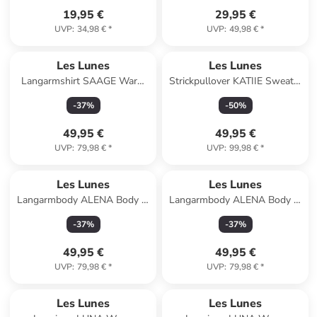
19,95 €
29,95 €
UVP
:
34,98 €
*
UVP
:
49,98 €
*
Les Lunes
Les Lunes
Langarmshirt SAAGE Warm
Strickpullover KATIIE Sweater
Thermo Longsleeve in Bright
Fine Knit in schwarz
-
37
%
-
50
%
White
49,95 €
49,95 €
UVP
:
79,98 €
*
UVP
:
99,98 €
*
Les Lunes
Les Lunes
Langarmbody ALENA Body in
Langarmbody ALENA Body in
light grey melange
off-white
-
37
%
-
37
%
49,95 €
49,95 €
UVP
:
79,98 €
*
UVP
:
79,98 €
*
Les Lunes
Les Lunes