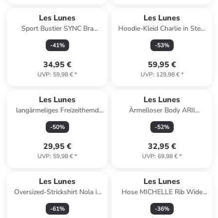
Les Lunes
Les Lunes
Sport Bustier SYNC Bra
Hoodie-Kleid Charlie in Steel
Seamless Removeble Pads in
Blue
-
41
%
-
53
%
Ochre
34,95 €
59,95 €
UVP
:
59,98 €
*
UVP
:
129,98 €
*
Les Lunes
Les Lunes
langärmeliges Freizeithemd
Ärmelloser Body ARII
SCARLETT Longsleeve Basic
Spaghetti Straps Body in
-
50
%
-
52
%
in schwarz
Ochre
29,95 €
32,95 €
UVP
:
59,98 €
*
UVP
:
69,98 €
*
Les Lunes
Les Lunes
Oversized-Strickshirt Nola in
Hose MICHELLE Rib Wide
Steel Blue melange
Leg in dress blue
-
61
%
-
36
%