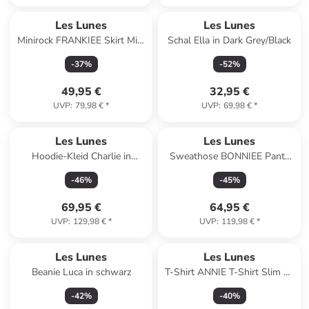
Les Lunes
Les Lunes
Minirock FRANKIEE Skirt Mini
Schal Ella in Dark Grey/Black
in schwarz
-
37
%
-
52
%
49,95 €
32,95 €
UVP
:
79,98 €
*
UVP
:
69,98 €
*
Les Lunes
Les Lunes
Hoodie-Kleid Charlie in
Sweathose BONNIEE Pants
schwarz
Wide Leg in schwarz
-
46
%
-
45
%
69,95 €
64,95 €
UVP
:
129,98 €
*
UVP
:
119,98 €
*
Les Lunes
Les Lunes
Beanie Luca in schwarz
T-Shirt ANNIE T-Shirt Slim Fit
in schwarz
-
42
%
-
40
%