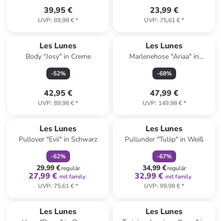
39,95 €
23,99 €
UVP
:
89,98 €
*
UVP
:
75,61 €
*
Les Lunes
Les Lunes
Body "Josy" in Creme
Marlenehose "Ariaa" in
Schwarz
-
52
%
-
68
%
42,95 €
47,99 €
UVP
:
89,98 €
*
UVP
:
149,98 €
*
family
rabatt
family
rabatt
Les Lunes
Les Lunes
Pullover "Evii" in Schwarz
Pullunder "Tuliip" in Weiß
-
62
%
-
67
%
29,99 €
34,99 €
regulär
regulär
27,99 €
32,99 €
mit family
mit family
UVP
:
75,61 €
*
UVP
:
99,98 €
*
Les Lunes
Les Lunes