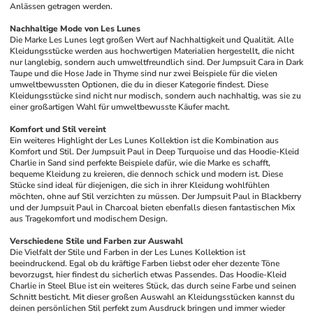
Anlässen getragen werden.
Nachhaltige Mode von Les Lunes
Die Marke Les Lunes legt großen Wert auf Nachhaltigkeit und Qualität. Alle 
Kleidungsstücke werden aus hochwertigen Materialien hergestellt, die nicht 
nur langlebig, sondern auch umweltfreundlich sind. Der Jumpsuit Cara in Dark 
Taupe und die Hose Jade in Thyme sind nur zwei Beispiele für die vielen 
umweltbewussten Optionen, die du in dieser Kategorie findest. Diese 
Kleidungsstücke sind nicht nur modisch, sondern auch nachhaltig, was sie zu 
einer großartigen Wahl für umweltbewusste Käufer macht.
Komfort und Stil vereint
Ein weiteres Highlight der Les Lunes Kollektion ist die Kombination aus 
Komfort und Stil. Der Jumpsuit Paul in Deep Turquoise und das Hoodie-Kleid 
Charlie in Sand sind perfekte Beispiele dafür, wie die Marke es schafft, 
bequeme Kleidung zu kreieren, die dennoch schick und modern ist. Diese 
Stücke sind ideal für diejenigen, die sich in ihrer Kleidung wohlfühlen 
möchten, ohne auf Stil verzichten zu müssen. Der Jumpsuit Paul in Blackberry 
und der Jumpsuit Paul in Charcoal bieten ebenfalls diesen fantastischen Mix 
aus Tragekomfort und modischem Design.
Verschiedene Stile und Farben zur Auswahl
Die Vielfalt der Stile und Farben in der Les Lunes Kollektion ist 
beeindruckend. Egal ob du kräftige Farben liebst oder eher dezente Töne 
bevorzugst, hier findest du sicherlich etwas Passendes. Das Hoodie-Kleid 
Charlie in Steel Blue ist ein weiteres Stück, das durch seine Farbe und seinen 
Schnitt besticht. Mit dieser großen Auswahl an Kleidungsstücken kannst du 
deinen persönlichen Stil perfekt zum Ausdruck bringen und immer wieder 