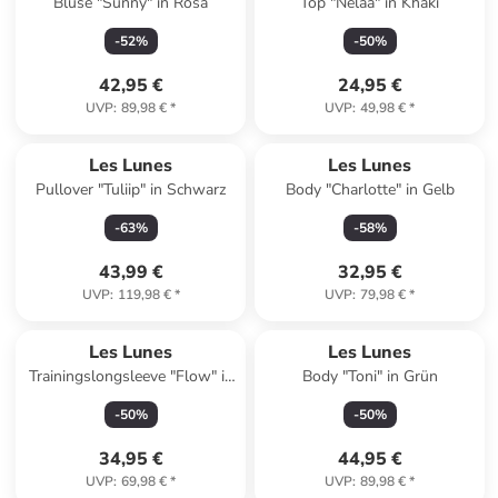
Bluse "Sunny" in Rosa
Top "Nelaa" in Khaki
-
52
%
-
50
%
42,95 €
24,95 €
UVP
:
89,98 €
*
UVP
:
49,98 €
*
Les Lunes
Les Lunes
Pullover "Tuliip" in Schwarz
Body "Charlotte" in Gelb
-
63
%
-
58
%
43,99 €
32,95 €
UVP
:
119,98 €
*
UVP
:
79,98 €
*
Les Lunes
Les Lunes
Trainingslongsleeve "Flow" in
Body "Toni" in Grün
Schwarz
-
50
%
-
50
%
34,95 €
44,95 €
UVP
:
69,98 €
*
UVP
:
89,98 €
*