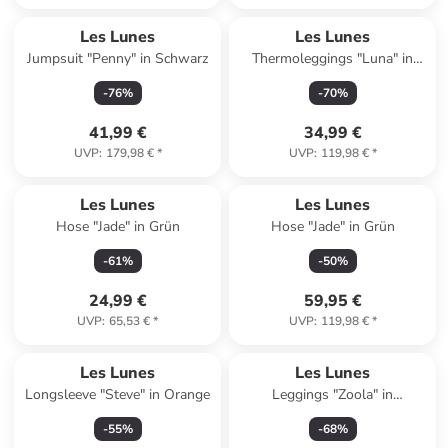
Les Lunes
Les Lunes
Jumpsuit "Penny" in Schwarz
Thermoleggings "Luna" in
Braun
-
76
%
-
70
%
41,99 €
34,99 €
UVP
:
179,98 €
*
UVP
:
119,98 €
*
Les Lunes
Les Lunes
Hose "Jade" in Grün
Hose "Jade" in Grün
-
61
%
-
50
%
24,99 €
59,95 €
UVP
:
65,53 €
*
UVP
:
119,98 €
*
Les Lunes
Les Lunes
Longsleeve "Steve" in Orange
Leggings "Zoola" in
Dunkelblau
-
55
%
-
68
%