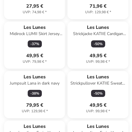
27,95 €
71,96 €
UVP
:
74,98 €
*
UVP
:
129,98 €
*
Les Lunes
Les Lunes
Midirock LUMII Skirt Jersey
Strickjacke KATIIE Cardigan
Midi in Bitter Chocolate
Fine Knit in light grey melange
-
37
%
-
50
%
49,95 €
49,95 €
UVP
:
79,98 €
*
UVP
:
99,98 €
*
Les Lunes
Les Lunes
Jumpsuit Lana in dark navy
Strickpullover KATIIE Sweater
Fine Knit in Powder Pink
-
38
%
-
50
%
Melange
79,95 €
49,95 €
UVP
:
129,98 €
*
UVP
:
99,98 €
*
Les Lunes
Les Lunes