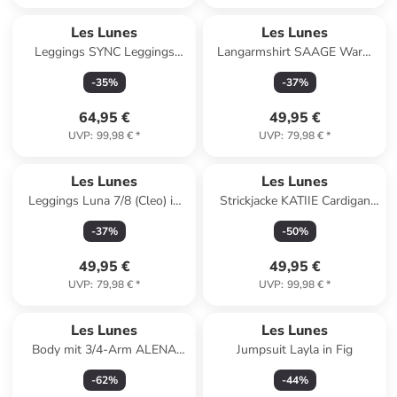
Les Lunes
Les Lunes
Leggings SYNC Leggings
Langarmshirt SAAGE Warm
Seamless in Dark Coffee
Thermo Longsleeve in
-
35
%
-
37
%
schwarz
64,95 €
49,95 €
UVP
:
99,98 €
*
UVP
:
79,98 €
*
Les Lunes
Les Lunes
Leggings Luna 7/8 (Cleo) in
Strickjacke KATIIE Cardigan
cleo_dark navy
Fine Knit in schwarz
-
37
%
-
50
%
49,95 €
49,95 €
UVP
:
79,98 €
*
UVP
:
99,98 €
*
Les Lunes
Les Lunes
Body mit 3/4-Arm ALENA
Jumpsuit Layla in Fig
Body 3/4 Sleeve in Brush -
-
62
%
-
44
%
Emerald/Off White