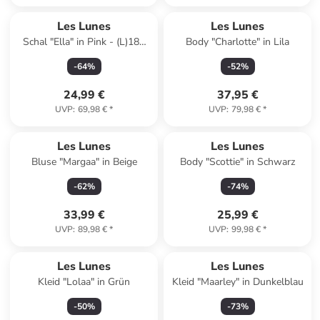
Les Lunes
Les Lunes
Schal "Ella" in Pink - (L)180
Body "Charlotte" in Lila
cm
-
64
%
-
52
%
24,99 €
37,95 €
UVP
:
69,98 €
*
UVP
:
79,98 €
*
Les Lunes
Les Lunes
Bluse "Margaa" in Beige
Body "Scottie" in Schwarz
-
62
%
-
74
%
33,99 €
25,99 €
UVP
:
89,98 €
*
UVP
:
99,98 €
*
Les Lunes
Les Lunes
Kleid "Lolaa" in Grün
Kleid "Maarley" in Dunkelblau
-
50
%
-
73
%