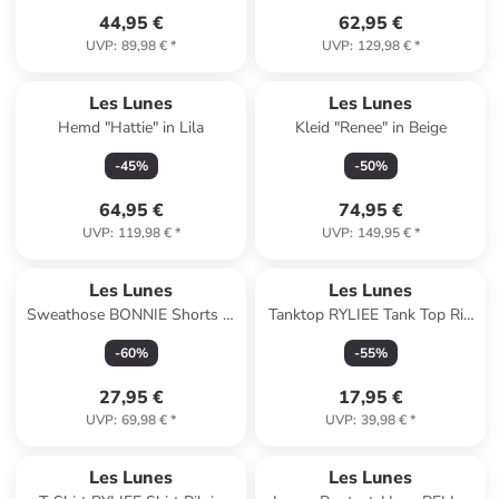
44,95 €
62,95 €
UVP
:
89,98 €
*
UVP
:
129,98 €
*
Les Lunes
Les Lunes
Hemd "Hattie" in Lila
Kleid "Renee" in Beige
-
45
%
-
50
%
64,95 €
74,95 €
UVP
:
119,98 €
*
UVP
:
149,95 €
*
Les Lunes
Les Lunes
Sweathose BONNIE Shorts in
Tanktop RYLIEE Tank Top Rib
moonbeam
in Slate rose
-
60
%
-
55
%
27,95 €
17,95 €
UVP
:
69,98 €
*
UVP
:
39,98 €
*
Les Lunes
Les Lunes