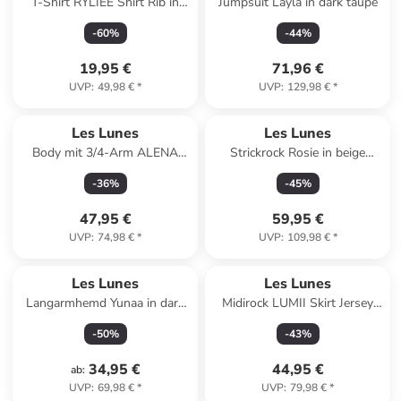
T-Shirt RYLIEE Shirt Rib in
Jumpsuit Layla in dark taupe
Slate rose
-
60
%
-
44
%
19,95 €
71,96 €
UVP
:
49,98 €
*
UVP
:
129,98 €
*
Les Lunes
Les Lunes
Body mit 3/4-Arm ALENA
Strickrock Rosie in beige
Body 3/4 Sleeve in off-white
melange
-
36
%
-
45
%
47,95 €
59,95 €
UVP
:
74,98 €
*
UVP
:
109,98 €
*
Les Lunes
Les Lunes
Langarmhemd Yunaa in dark
Midirock LUMII Skirt Jersey
grey melange
Midi in dress blue
-
50
%
-
43
%
34,95 €
44,95 €
ab
:
UVP
:
69,98 €
*
UVP
:
79,98 €
*