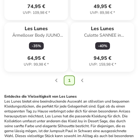
74,95 €
49,95 €
UVP
:
109,98 €
*
UVP
:
89,98 €
*
Les Lunes
Les Lunes
Ärmelloser Body JUUNO
Culotte SANNEE in
Bodysuit Rib Lettuce Hem in
moonbeam
-
35
%
-
40
%
Salsa
64,95 €
94,95 €
UVP
:
99,98 €
*
UVP
:
159,98 €
*
1
Entdecke die Vielseitigkeit von Les Lunes
Les Lunes bietet eine beeindruckende Auswahl an stilvollen und bequemen 
Kleidungsstücken, die perfekt für jede Gelegenheit sind. Egal ob du einen 
entspannten Tag zu Hause verbringst oder dich für einen besonderen Anlass 
herausputzen möchtest, Les Lunes hat die passende Kleidung für dich. Die 
Kollektion umfasst unter anderem das Kleid Joy in Desert Sage, das durch 
seine sanfte Farbe und elegante Silhouette besticht. Für diejenigen, die es 
gerne lässig mögen, ist der Jumpsuit Paul in Schwarz eine ausgezeichnete 
Wahl. Dieses vielseitige Stück kann sowohl im Alltag als auch bei besonderen 