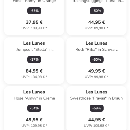
Hose "Romy" in Orange
Trainingsleggings "Luna" in
Beige
-
65
%
-
50
%
37,95 €
44,95 €
UVP
:
109,98 €
*
UVP
:
89,98 €
*
Les Lunes
Les Lunes
Jumpsuit "Stella" in
Rock "Riika" in Schwarz
Dunkelblau
-
37
%
-
50
%
84,95 €
49,95 €
UVP
:
134,98 €
*
UVP
:
99,98 €
*
Les Lunes
Les Lunes
Hose "Amyy" in Creme
Sweathose "Frayaa" in Braun
-
54
%
-
59
%
49,95 €
44,95 €
UVP
:
109,98 €
*
UVP
:
109,98 €
*