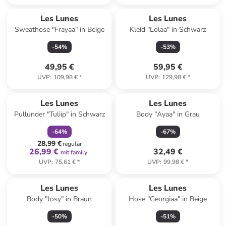
Les Lunes
Les Lunes
Sweathose "Frayaa" in Beige
Kleid "Lolaa" in Schwarz
-
54
%
-
53
%
49,95 €
59,95 €
UVP
:
109,98 €
*
UVP
:
129,98 €
*
family
rabatt
Les Lunes
Les Lunes
Pullunder "Tuliip" in Schwarz
Body "Ayaa" in Grau
-
64
%
-
67
%
28,99 €
regulär
26,99 €
32,49 €
mit family
UVP
:
75,61 €
*
UVP
:
99,98 €
*
Les Lunes
Les Lunes
Body "Josy" in Braun
Hose "Georgiaa" in Beige
-
50
%
-
51
%