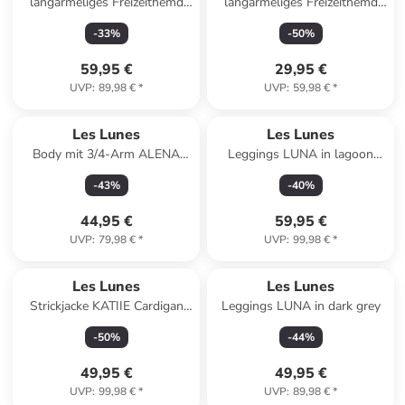
langärmeliges Freizeithemd
langärmeliges Freizeithemd
SUNNY Blouse Slim Fit in
SCARLETT Longsleeve Basic
-
33
%
-
50
%
schwarz
in dress blue
59,95 €
29,95 €
UVP
:
89,98 €
*
UVP
:
59,98 €
*
Les Lunes
Les Lunes
Body mit 3/4-Arm ALENA
Leggings LUNA in lagoon
Body 3/4 Sleeve in dress blue
green
-
43
%
-
40
%
44,95 €
59,95 €
UVP
:
79,98 €
*
UVP
:
99,98 €
*
Les Lunes
Les Lunes
Strickjacke KATIIE Cardigan
Leggings LUNA in dark grey
Fine Knit in Powder Pink
-
50
%
-
44
%
Melange
49,95 €
49,95 €
UVP
:
99,98 €
*
UVP
:
89,98 €
*