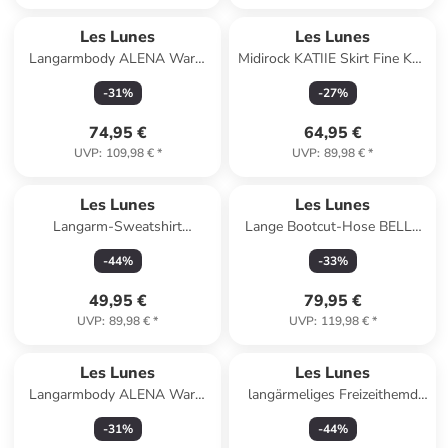
Les Lunes
Les Lunes
Langarmbody ALENA Warm
Midirock KATIIE Skirt Fine Knit
Longsleeve Thermo Bodysuit
Midi Rib in schwarz
-
31
%
-
27
%
in schwarz
74,95 €
64,95 €
UVP
:
109,98 €
*
UVP
:
89,98 €
*
Les Lunes
Les Lunes
Langarm-Sweatshirt
Lange Bootcut-Hose BELLE
BONNIEE Sweater in schwarz
Warm Flared Leggings
-
44
%
-
33
%
Thermo in Dark Coffee
49,95 €
79,95 €
UVP
:
89,98 €
*
UVP
:
119,98 €
*
Les Lunes
Les Lunes
Langarmbody ALENA Warm
langärmeliges Freizeithemd
Longsleeve Thermo Bodysuit
SUNNY Blouse Slim Fit in
-
31
%
-
44
%
in Mauve Wine
Wolkentänzerin