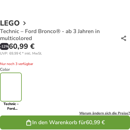
LEGO
Technic – Ford Bronco® - ab 3 Jahren in
multicolored
60,99 €
-
12
%
UVP
:
69,99 €
*
inkl. MwSt.
Nur noch 3 verfügbar
Color
Technic –
Ford
Bronco® - ab
Warum ändern sich die Preise?
3 Jahren in
In den Warenkorb für
60,99 €
multicolored