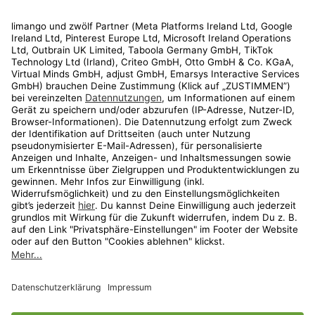
Rechtliches
Kundenservice
Shop
Aktionen
Travel
limango.nl
limango.pl