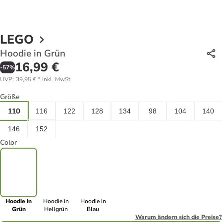
LEGO
Hoodie in Grün
16,99 €
-
57
%
UVP
:
39,95 €
*
inkl. MwSt.
Größe
110
116
122
128
134
98
104
140
146
152
Color
Hoodie in
Hoodie in
Hoodie in
Grün
Hellgrün
Blau
Warum ändern sich die Preise?