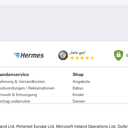
S
undenservice
Shop
ieferung & Versandkosten
Angebote
ücksendungen / Reklamationen
Babys
mwelt & Entsorgung
Kinder
ertrag widerrufen
Damen
esetzliche Gewährleistung und Reparatur
Herren
Wohnen
Trachten
Marken