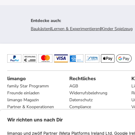
Entdecke auch
:
Baukästen
|
Lernen & Experimentieren
|
Kinder Spielzeug
limango
Rechtliches
K
family Star Programm
AGB
L
Freunde einladen
Widerrufsbelehrung
R
limango Magazin
Datenschutz
U
Partner & Kooperationen
Compliance
V
Jobs
Impressum
G
Presse
Privatsphäre-Einstellungen
Mediadaten
Geschenkgutscheinbedingungen