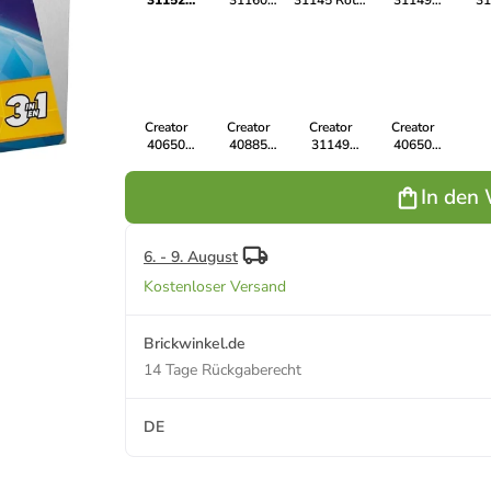
31152
31160
31145 Roter
31149
31
Astronaut im
Flieger:
Drache
Gießkanne
Wel
Weltraum
Rennflugzeug
mit Blumen
Ro
Creator
Creator
Creator
Creator
40650
40885
31149
40650
Klassischer
Entenfamilie
Gießkanne
Klassischer
Land Rover
mit Blumen
Land Rover
In den
Defender
Defender
6. - 9. August
Kostenloser Versand
Brickwinkel.de
14 Tage Rückgaberecht
DE