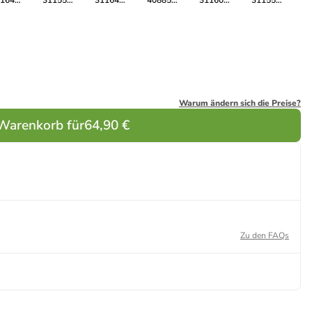
164
31155
31164
40885
31160
31155
traum-
Hamsterrad
Weltraum-
Entenfamilie
Flieger:
Hamsterrad
boter
Roboter
Rennflugzeug
Warum ändern sich die Preise?
 Warenkorb für
64,90 €
Zu den FAQs