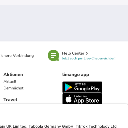
Help Center
ichere Verbindung
Jetzt auch per Live-Chat erreichbar!
Aktionen
limango app
Aktuell
Demnächst
Travel
Reiseangebote