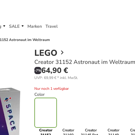
g
SALE
Marken
Travel
31152 Astronaut im Weltraum
LEGO
Creator 31152 Astronaut im Weltrau
64,90 €
-
7
%
UVP
:
69,99 €
*
inkl. MwSt.
Nur noch 1 verfügbar
Color
Creator
Creator
Creator
Creator
Cr