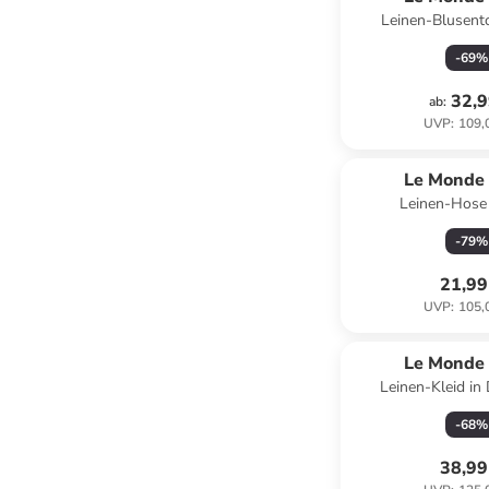
Leinen-Blusent
-
69
%
32,9
ab
:
UVP
:
109,
Le Monde 
Leinen-Hose 
-
79
%
21,99
UVP
:
105,
Le Monde 
Leinen-Kleid in
-
68
%
38,99