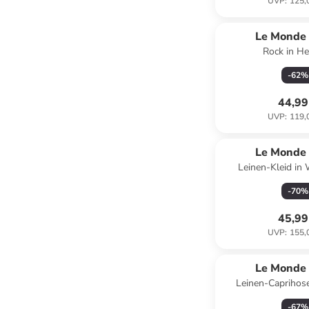
UVP
:
125,
Le Monde 
Rock in He
-
62
%
44,99
UVP
:
119,
Le Monde 
Leinen-Kleid in
-
70
%
45,99
UVP
:
155,
Le Monde 
Leinen-Caprihose
-
67
%