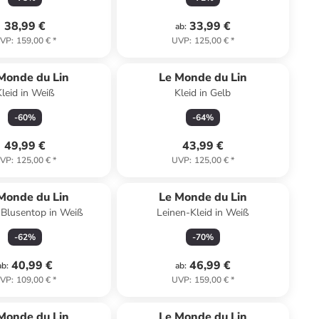
38,99 €
33,99 €
ab
:
VP
:
159,00 €
*
UVP
:
125,00 €
*
Monde du Lin
Le Monde du Lin
Kleid in Weiß
Kleid in Gelb
-
60
%
-
64
%
49,99 €
43,99 €
VP
:
125,00 €
*
UVP
:
125,00 €
*
Monde du Lin
Le Monde du Lin
-Blusentop in Weiß
Leinen-Kleid in Weiß
-
62
%
-
70
%
40,99 €
46,99 €
ab
:
ab
:
VP
:
109,00 €
*
UVP
:
159,00 €
*
Monde du Lin
Le Monde du Lin