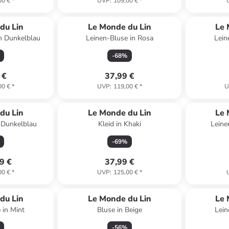
00 €
*
UVP
:
109,00 €
*
du Lin
Le Monde du Lin
Le 
n Dunkelblau
Leinen-Bluse in Rosa
Lein
-
68
%
 €
37,99 €
00 €
*
UVP
:
119,00 €
*
U
du Lin
Le Monde du Lin
Le 
n Dunkelblau
Kleid in Khaki
Leine
-
69
%
9 €
37,99 €
00 €
*
UVP
:
125,00 €
*
du Lin
Le Monde du Lin
Le 
 in Mint
Bluse in Beige
Lein
-
56
%