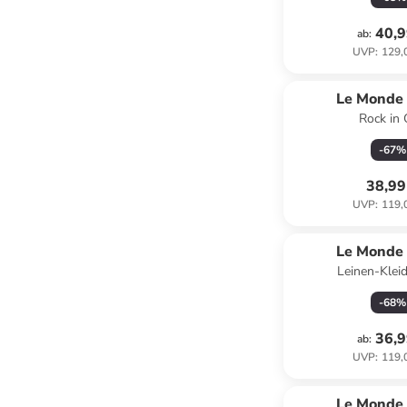
40,9
ab
:
UVP
:
129,
Le Monde 
Rock in 
-
67
%
38,99
UVP
:
119,
Le Monde 
Leinen-Kleid
-
68
%
36,9
ab
:
UVP
:
119,
Le Monde 