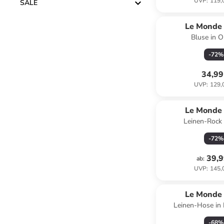
UVP
:
119,
SALE
Le Monde 
Bluse in 
-
72
%
34,99
UVP
:
129,
Le Monde 
Leinen-Rock 
-
72
%
39,9
ab
:
UVP
:
145,
Le Monde 
Leinen-Hose in
-
68
%