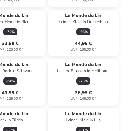
UVP
:
99,00 €
*
UVP
:
105,00 €
*
Monde du Lin
Le Monde du Lin
en-Hemd in Blau
Leinen-Kleid in Dunkelblau
-
72
%
-
66
%
33,99 €
44,99 €
VP
:
125,00 €
*
UVP
:
135,00 €
*
Monde du Lin
Le Monde du Lin
n-Rock in Schwarz
Leinen-Blouson in Hellbraun
-
64
%
-
73
%
43,99 €
38,99 €
VP
:
125,00 €
*
UVP
:
145,00 €
*
Monde du Lin
Le Monde du Lin
ock in Türkis
Leinen-Kleid in Lila
-
66
%
-
61
%