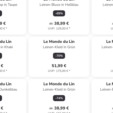
op in Taupe
Leinen-Bluse in Hellblau
Leinen
-
69
%
9 €
38,99 €
ab
:
00 €
*
UVP
:
129,00 €
*
U
du Lin
Le Monde du Lin
Le 
in Khaki
Leinen-Kleid in Grün
Leinen
-
70
%
 €
51,99 €
00 €
*
UVP
:
175,00 €
*
U
du Lin
Le Monde du Lin
Le 
 Dunkelblau
Leinen-Kleid in Grün
Leinen-
-
74
%
 €
38,99 €
ab
: