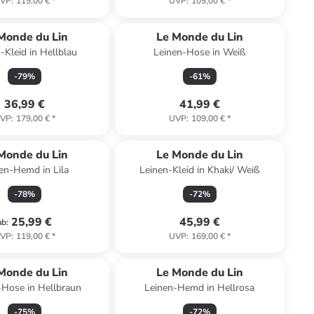
VP
:
119,00 €
*
UVP
:
109,00 €
*
Monde du Lin
Le Monde du Lin
-Kleid in Hellblau
Leinen-Hose in Weiß
-
79
%
-
61
%
36,99 €
41,99 €
VP
:
179,00 €
*
UVP
:
109,00 €
*
Monde du Lin
Le Monde du Lin
en-Hemd in Lila
Leinen-Kleid in Khaki/ Weiß
-
78
%
-
72
%
25,99 €
45,99 €
ab
:
VP
:
119,00 €
*
UVP
:
169,00 €
*
Monde du Lin
Le Monde du Lin
-Hose in Hellbraun
Leinen-Hemd in Hellrosa
-
75
%
-
72
%