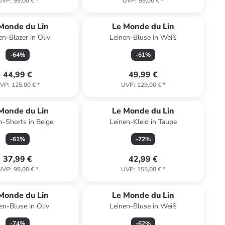
UVP
:
99,00 €
*
UVP
:
99,00 €
*
Monde du Lin
Le Monde du Lin
en-Blazer in Oliv
Leinen-Bluse in Weiß
-
64
%
-
61
%
44,99 €
49,99 €
VP
:
125,00 €
*
UVP
:
129,00 €
*
Monde du Lin
Le Monde du Lin
n-Shorts in Beige
Leinen-Kleid in Taupe
-
61
%
-
72
%
37,99 €
42,99 €
UVP
:
99,00 €
*
UVP
:
155,00 €
*
Monde du Lin
Le Monde du Lin
en-Bluse in Oliv
Leinen-Bluse in Weiß
-
74
%
-
62
%