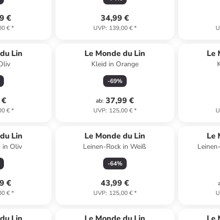
9 €
34,99 €
00 €
*
UVP
:
139,00 €
*
U
du Lin
Le Monde du Lin
Le 
Oliv
Kleid in Orange
-
69
%
 €
37,99 €
ab
:
00 €
*
UVP
:
125,00 €
*
U
du Lin
Le Monde du Lin
Le 
 in Oliv
Leinen-Rock in Weiß
Leinen
-
64
%
9 €
43,99 €
00 €
*
UVP
:
125,00 €
*
U
du Lin
Le Monde du Lin
Le 