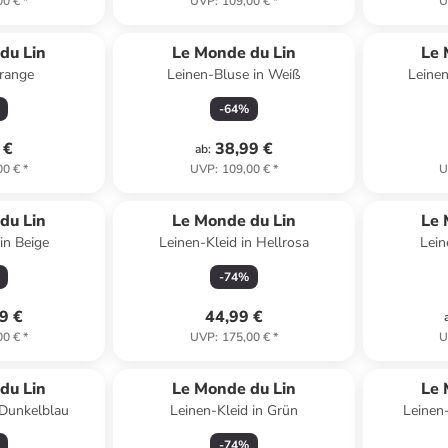
00 €
*
UVP
:
109,00 €
*
U
du Lin
Le Monde du Lin
Le 
Orange
Leinen-Bluse in Weiß
Leinen
-
64
%
 €
38,99 €
ab
:
00 €
*
UVP
:
109,00 €
*
U
du Lin
Le Monde du Lin
Le 
in Beige
Leinen-Kleid in Hellrosa
Lein
-
74
%
9 €
44,99 €
00 €
*
UVP
:
175,00 €
*
U
du Lin
Le Monde du Lin
Le 
 Dunkelblau
Leinen-Kleid in Grün
Leinen
-
74
%