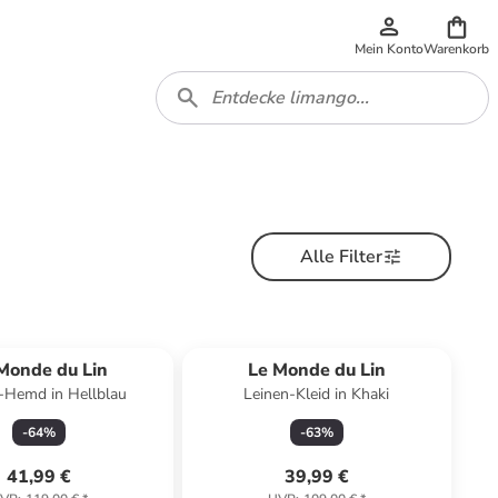
Mein Konto
Warenkorb
Alle Filter
Monde du Lin
Le Monde du Lin
-Hemd in Hellblau
Leinen-Kleid in Khaki
-
64
%
-
63
%
41,99 €
39,99 €