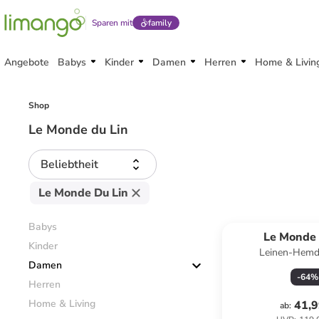
Sparen mit
family
Angebote
Babys
Kinder
Damen
Herren
Home & Livin
Shop
Le Monde du Lin
Beliebtheit
Le Monde Du Lin
Babys
Le Monde 
Kinder
Leinen-Hemd
Damen
-
64
%
Herren
Home & Living
41,9
ab
: