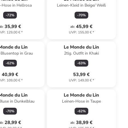
-Hose in Hellrosa
Leinen-Kleid in Beige/ Weiß
-
72
%
-
70
%
35,99 €
45,99 €
ab
:
ab
:
VP
:
129,00 €
*
UVP
:
155,00 €
*
Monde du Lin
Le Monde du Lin
-Blusentop in Grau
2tlg. Outfit in Khaki
-
62
%
-
63
%
40,99 €
53,99 €
VP
:
109,00 €
*
UVP
:
149,00 €
*
Monde du Lin
Le Monde du Lin
Bluse in Dunkelblau
Leinen-Hose in Taupe
-
70
%
-
62
%
28,99 €
38,99 €
ab
:
ab
: