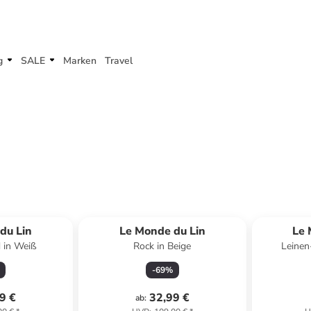
g
SALE
Marken
Travel
du Lin
Le Monde du Lin
Le 
 in Weiß
Rock in Beige
Leinen
-
69
%
9 €
32,99 €
ab
: