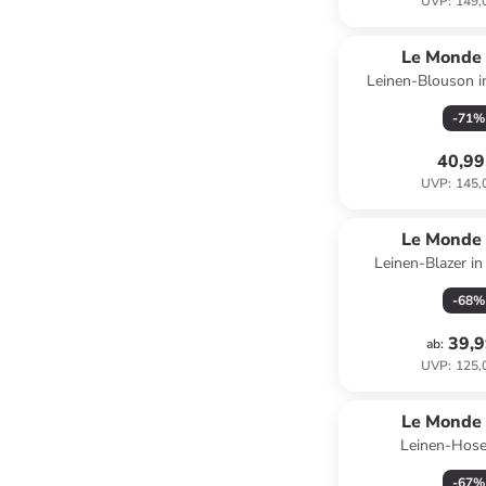
UVP
:
149,
Le Monde 
Leinen-Blouson i
-
71
%
40,99
UVP
:
145,
Le Monde 
Leinen-Blazer i
-
68
%
39,9
ab
:
UVP
:
125,
Le Monde 
Leinen-Hose
-
67
%