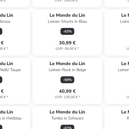
00 €
*
UVP
:
155,00 €
*
du Lin
Le Monde du Lin
Le 
llrosa
Leinen-Shorts in Blau
Lein
-
63
%
 €
30,99 €
00 €
*
UVP
:
85,00 €
*
U
du Lin
Le Monde du Lin
Le 
 Weiß/ Taupe
Leinen-Rock in Beige
Leine
-
69
%
 €
40,99 €
00 €
*
UVP
:
135,00 €
*
U
du Lin
Le Monde du Lin
Le 
 in Hellblau
Tunika in Schwarz
R
-
67
%