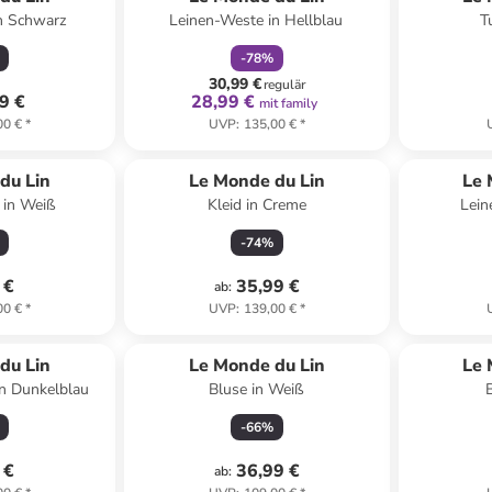
n Schwarz
Leinen-Weste in Hellblau
T
-
78
%
30,99 €
regulär
9 €
28,99 €
mit family
00 €
*
UVP
:
135,00 €
*
du Lin
Le Monde du Lin
Le 
 in Weiß
Kleid in Creme
Lein
-
74
%
 €
35,99 €
ab
:
00 €
*
UVP
:
139,00 €
*
du Lin
Le Monde du Lin
Le 
in Dunkelblau
Bluse in Weiß
-
66
%
 €
36,99 €
ab
: