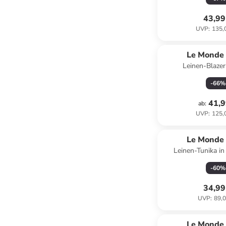
43,99
UVP
:
135,
Le Monde 
Leinen-Blazer
-
66
%
41,9
ab
:
UVP
:
125,
Le Monde 
Leinen-Tunika in
-
60
%
34,99
UVP
:
89,0
Le Monde 