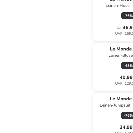
Leinen-Hose i
-
76
%
36,9
ab
:
UVP
:
159,
Le Monde 
Leinen-Bluse
-
68
%
40,99
UVP
:
129,
Le Monde 
Leinen-Jumpsuit 
-
76
%
34,99