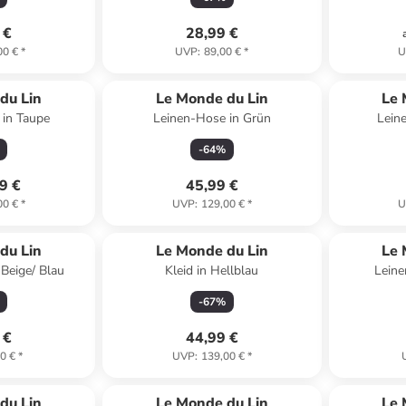
 €
28,99 €
00 €
*
UVP
:
89,00 €
*
U
du Lin
Le Monde du Lin
Le 
 in Taupe
Leinen-Hose in Grün
Leine
-
64
%
9 €
45,99 €
00 €
*
UVP
:
129,00 €
*
U
du Lin
Le Monde du Lin
Le 
 Beige/ Blau
Kleid in Hellblau
Leine
-
67
%
 €
44,99 €
0 €
*
UVP
:
139,00 €
*
family
rabatt
du Lin
Le Monde du Lin
Le 