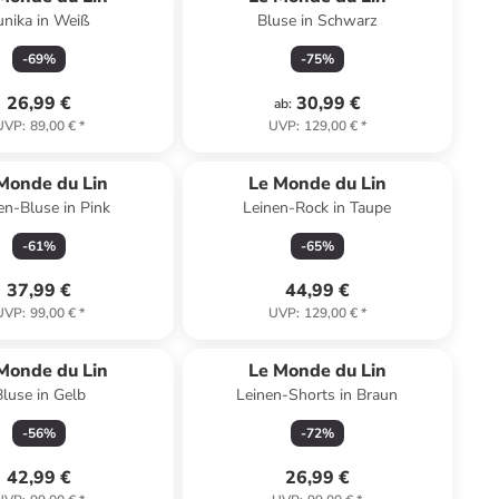
unika in Weiß
Bluse in Schwarz
-
69
%
-
75
%
26,99 €
30,99 €
ab
:
UVP
:
89,00 €
*
UVP
:
129,00 €
*
Monde du Lin
Le Monde du Lin
en-Bluse in Pink
Leinen-Rock in Taupe
-
61
%
-
65
%
37,99 €
44,99 €
UVP
:
99,00 €
*
UVP
:
129,00 €
*
Monde du Lin
Le Monde du Lin
Bluse in Gelb
Leinen-Shorts in Braun
-
56
%
-
72
%
42,99 €
26,99 €