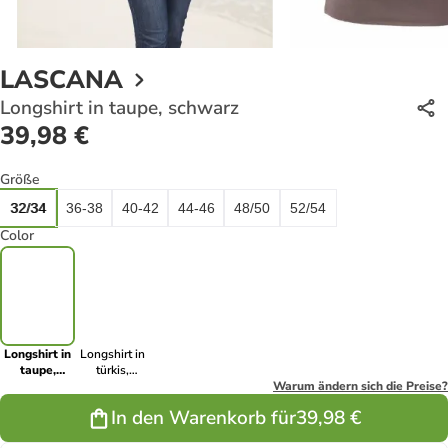
LASCANA
Longshirt in taupe, schwarz
39,98 €
Größe
32/34
36-38
40-42
44-46
48/50
52/54
Color
Longshirt in
Longshirt in
taupe,
türkis,
schwarz
schwarz
Warum ändern sich die Preise?
In den Warenkorb für
39,98 €