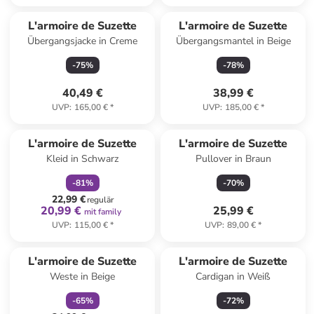
L'armoire de Suzette
L'armoire de Suzette
Übergangsjacke in Creme
Übergangsmantel in Beige
-
75
%
-
78
%
40,49 €
38,99 €
UVP
:
165,00 €
*
UVP
:
185,00 €
*
family
rabatt
L'armoire de Suzette
L'armoire de Suzette
Kleid in Schwarz
Pullover in Braun
-
81
%
-
70
%
22,99 €
regulär
20,99 €
25,99 €
mit family
UVP
:
115,00 €
*
UVP
:
89,00 €
*
family
rabatt
L'armoire de Suzette
L'armoire de Suzette
Weste in Beige
Cardigan in Weiß
-
65
%
-
72
%