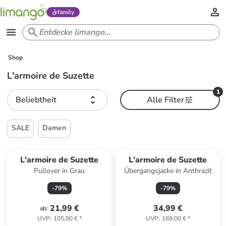
family
Shop
L'armoire de Suzette
1
Beliebtheit
Alle Filter
SALE
Damen
L'armoire de Suzette
L'armoire de Suzette
Pullover in Grau
Übergangsjacke in Anthrazit
-
79
%
-
79
%
21,99 €
34,99 €
ab
:
UVP
:
105,00 €
*
UVP
:
169,00 €
*