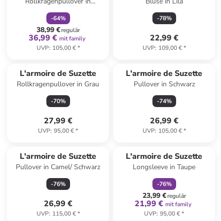
Rollkragenpullover in
Bluse in Lila
Bordeaux
-
64
%
-
78
%
38,99 €
regulär
36,99 €
22,99 €
mit family
UVP
:
105,00 €
*
UVP
:
109,00 €
*
L'armoire de Suzette
L'armoire de Suzette
Rollkragenpullover in Grau
Pullover in Schwarz
-
70
%
-
74
%
27,99 €
26,99 €
UVP
:
95,00 €
*
UVP
:
105,00 €
*
family
rabatt
L'armoire de Suzette
L'armoire de Suzette
Pullover in Camel/ Schwarz
Longsleeve in Taupe
-
76
%
-
76
%
23,99 €
regulär
26,99 €
21,99 €
mit family
UVP
:
115,00 €
*
UVP
:
95,00 €
*