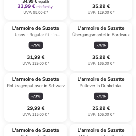
34,99 €
regulär
32,99 €
35,99 €
mit family
UVP
:
95,00 €
*
UVP
:
129,00 €
*
L'armoire de Suzette
L'armoire de Suzette
Jeans - Regular fit - in
Übergangsmantel in Bordeaux
Schwarz
-
75
%
-
78
%
31,99 €
35,99 €
UVP
:
129,00 €
*
UVP
:
165,00 €
*
L'armoire de Suzette
L'armoire de Suzette
Rollkragenpullover in Schwarz
Pullover in Dunkelblau
-
73
%
-
75
%
29,99 €
25,99 €
UVP
:
115,00 €
*
UVP
:
105,00 €
*
L'armoire de Suzette
L'armoire de Suzette