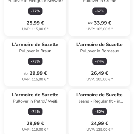
Pullover in Hellgrau/ Schwarz
Pullover in Creme
-
77
%
-
67
%
25,99 €
33,99 €
ab
:
UVP
:
115,00 €
*
UVP
:
105,00 €
*
L'armoire de Suzette
L'armoire de Suzette
Pullover in Braun
Pullover in Bordeaux
-
73
%
-
74
%
29,99 €
26,49 €
ab
:
UVP
:
115,00 €
*
UVP
:
105,00 €
*
L'armoire de Suzette
L'armoire de Suzette
Pullover in Petrol/ Weiß
Jeans - Regular fit - in
Dunkelblau
-
74
%
-
80
%
29,99 €
24,99 €
UVP
:
119,00 €
*
UVP
:
129,00 €
*