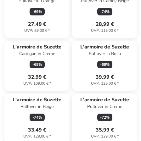
Pullover in Orange
Pullover in Camel/ Beige
-
69
%
-
74
%
27,49 €
28,99 €
UVP
:
89,00 €
*
UVP
:
115,00 €
*
L'armoire de Suzette
L'armoire de Suzette
Cardigan in Creme
Pullover in Rosa
-
69
%
-
68
%
32,99 €
39,99 €
UVP
:
109,00 €
*
UVP
:
125,00 €
*
L'armoire de Suzette
L'armoire de Suzette
Pullover in Beige
Pullover in Creme
-
74
%
-
72
%
33,49 €
35,99 €
UVP
:
129,00 €
*
UVP
:
129,00 €
*