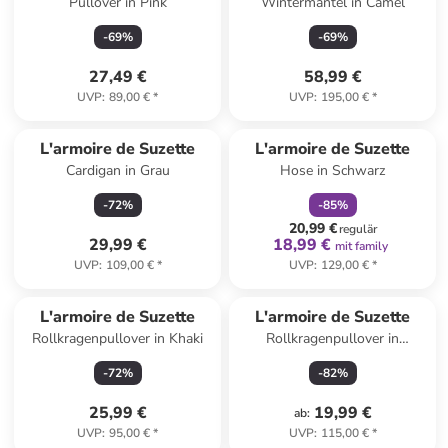
Pullover in Pink
Wintermantel in Camel
-
69
%
-
69
%
27,49 €
58,99 €
UVP
:
89,00 €
*
UVP
:
195,00 €
*
family
rabatt
L'armoire de Suzette
L'armoire de Suzette
Cardigan in Grau
Hose in Schwarz
-
72
%
-
85
%
20,99 €
regulär
29,99 €
18,99 €
mit family
UVP
:
109,00 €
*
UVP
:
129,00 €
*
L'armoire de Suzette
L'armoire de Suzette
Rollkragenpullover in Khaki
Rollkragenpullover in
Bordeaux
-
72
%
-
82
%
25,99 €
19,99 €
ab
:
UVP
:
95,00 €
*
UVP
:
115,00 €
*