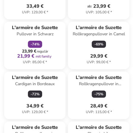
33,49 €
23,99 €
ab
:
UVP
:
129,00 €
*
UVP
:
105,00 €
*
family
rabatt
L'armoire de Suzette
L'armoire de Suzette
Pullover in Schwarz
Rollkragenpullover in Camel
-
74
%
-
69
%
23,99 €
regulär
21,99 €
29,99 €
mit family
UVP
:
85,00 €
*
UVP
:
99,00 €
*
L'armoire de Suzette
L'armoire de Suzette
Cardigan in Bordeaux
Rollkragenpullover in
Hellbraun
-
72
%
-
75
%
34,99 €
28,49 €
UVP
:
129,00 €
*
UVP
:
115,00 €
*
family
rabatt
L'armoire de Suzette
L'armoire de Suzette