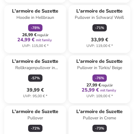
family
rabatt
L'armoire de Suzette
L'armoire de Suzette
Hoodie in Hellbraun
Pullover in Schwarz/ Weiß
-
78
%
-
71
%
26,99 €
regulär
24,99 €
33,99 €
mit family
UVP
:
115,00 €
*
UVP
:
119,00 €
*
family
rabatt
L'armoire de Suzette
L'armoire de Suzette
Rollkragenpullover in
Pullover in Türkis/ Beige
Dunkelblau
-
57
%
-
76
%
27,99 €
regulär
39,99 €
25,99 €
mit family
UVP
:
95,00 €
*
UVP
:
109,00 €
*
L'armoire de Suzette
L'armoire de Suzette
Pullover
Pullover in Creme
-
72
%
-
73
%