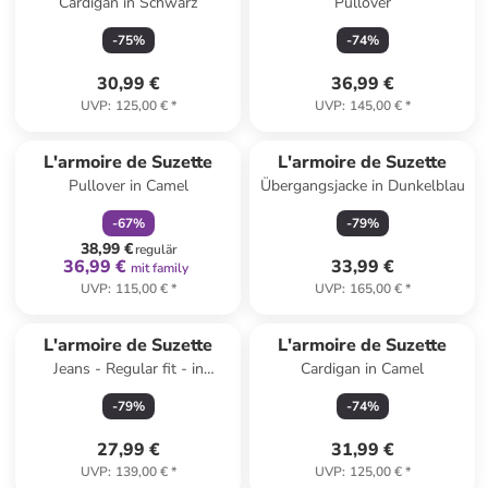
Cardigan in Schwarz
Pullover
-
75
%
-
74
%
30,99 €
36,99 €
UVP
:
125,00 €
*
UVP
:
145,00 €
*
family
rabatt
L'armoire de Suzette
L'armoire de Suzette
Pullover in Camel
Übergangsjacke in Dunkelblau
-
67
%
-
79
%
38,99 €
regulär
36,99 €
33,99 €
mit family
UVP
:
115,00 €
*
UVP
:
165,00 €
*
L'armoire de Suzette
L'armoire de Suzette
Jeans - Regular fit - in
Cardigan in Camel
Schwarz
-
79
%
-
74
%
27,99 €
31,99 €
UVP
:
139,00 €
*
UVP
:
125,00 €
*