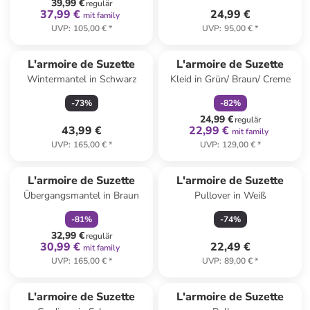
39,99 €
regulär
37,99 €
24,99 €
mit family
UVP
:
105,00 €
*
UVP
:
95,00 €
*
family
rabatt
L'armoire de Suzette
L'armoire de Suzette
Wintermantel in Schwarz
Kleid in Grün/ Braun/ Creme
-
73
%
-
82
%
24,99 €
regulär
43,99 €
22,99 €
mit family
UVP
:
165,00 €
*
UVP
:
129,00 €
*
family
rabatt
L'armoire de Suzette
L'armoire de Suzette
Übergangsmantel in Braun
Pullover in Weiß
-
81
%
-
74
%
32,99 €
regulär
30,99 €
22,49 €
mit family
UVP
:
165,00 €
*
UVP
:
89,00 €
*
L'armoire de Suzette
L'armoire de Suzette