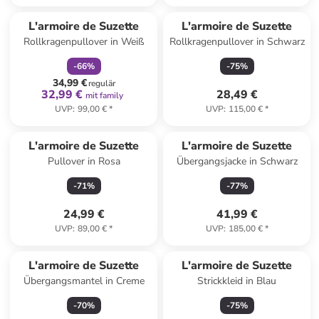
family
rabatt
L'armoire de Suzette
L'armoire de Suzette
Rollkragenpullover in Weiß
Rollkragenpullover in Schwarz
-
66
%
-
75
%
34,99 €
regulär
32,99 €
28,49 €
mit family
UVP
:
99,00 €
*
UVP
:
115,00 €
*
L'armoire de Suzette
L'armoire de Suzette
Pullover in Rosa
Übergangsjacke in Schwarz
-
71
%
-
77
%
24,99 €
41,99 €
UVP
:
89,00 €
*
UVP
:
185,00 €
*
L'armoire de Suzette
L'armoire de Suzette
Übergangsmantel in Creme
Strickkleid in Blau
-
70
%
-
75
%