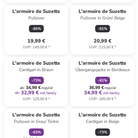
Reserviert
L'armoire de Suzette
L'armoire de Suzette
Pullover
Pullover in Grün/ Beige
-
86
%
-
81
%
19,99 €
20,99 €
UVP
:
145,00 €
*
UVP
:
115,00 €
*
family
rabatt
family
rabatt
L'armoire de Suzette
L'armoire de Suzette
Cardigan in Braun
Übergangsjacke in Bordeaux
-
73
%
-
81
%
34,99 €
36,99 €
ab
:
regulär
regulär
32,99 €
34,99 €
ab
:
mit family
mit family
UVP
:
125,00 €
*
UVP
:
185,00 €
*
family
rabatt
L'armoire de Suzette
L'armoire de Suzette
Pullover in Grau/ Türkis
Cardigan in Beige
-
63
%
-
73
%