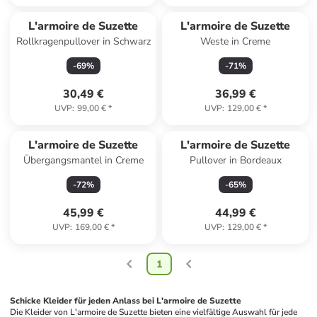
L'armoire de Suzette
L'armoire de Suzette
Rollkragenpullover in Schwarz
Weste in Creme
-
69
%
-
71
%
30,49 €
36,99 €
UVP
:
99,00 €
*
UVP
:
129,00 €
*
L'armoire de Suzette
L'armoire de Suzette
Übergangsmantel in Creme
Pullover in Bordeaux
-
72
%
-
65
%
45,99 €
44,99 €
UVP
:
169,00 €
*
UVP
:
129,00 €
*
1
Schicke Kleider für jeden Anlass bei L'armoire de Suzette
Die Kleider von L'armoire de Suzette bieten eine vielfältige Auswahl für jede 