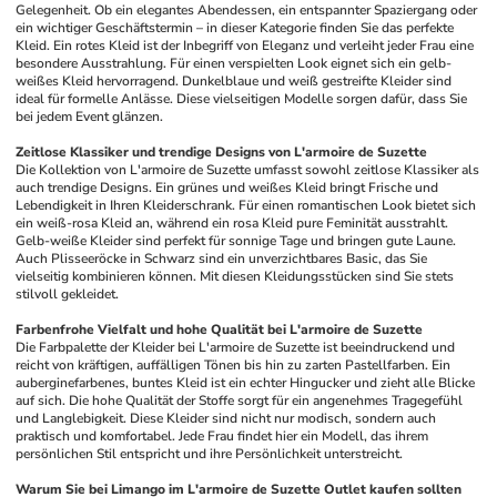
Gelegenheit. Ob ein elegantes Abendessen, ein entspannter Spaziergang oder 
ein wichtiger Geschäftstermin – in dieser Kategorie finden Sie das perfekte 
Kleid. Ein rotes Kleid ist der Inbegriff von Eleganz und verleiht jeder Frau eine 
besondere Ausstrahlung. Für einen verspielten Look eignet sich ein gelb-
weißes Kleid hervorragend. Dunkelblaue und weiß gestreifte Kleider sind 
ideal für formelle Anlässe. Diese vielseitigen Modelle sorgen dafür, dass Sie 
bei jedem Event glänzen.
Zeitlose Klassiker und trendige Designs von L'armoire de Suzette
Die Kollektion von L'armoire de Suzette umfasst sowohl zeitlose Klassiker als 
auch trendige Designs. Ein grünes und weißes Kleid bringt Frische und 
Lebendigkeit in Ihren Kleiderschrank. Für einen romantischen Look bietet sich 
ein weiß-rosa Kleid an, während ein rosa Kleid pure Feminität ausstrahlt. 
Gelb-weiße Kleider sind perfekt für sonnige Tage und bringen gute Laune. 
Auch Plisseeröcke in Schwarz sind ein unverzichtbares Basic, das Sie 
vielseitig kombinieren können. Mit diesen Kleidungsstücken sind Sie stets 
stilvoll gekleidet.
Farbenfrohe Vielfalt und hohe Qualität bei L'armoire de Suzette
Die Farbpalette der Kleider bei L'armoire de Suzette ist beeindruckend und 
reicht von kräftigen, auffälligen Tönen bis hin zu zarten Pastellfarben. Ein 
auberginefarbenes, buntes Kleid ist ein echter Hingucker und zieht alle Blicke 
auf sich. Die hohe Qualität der Stoffe sorgt für ein angenehmes Tragegefühl 
und Langlebigkeit. Diese Kleider sind nicht nur modisch, sondern auch 
praktisch und komfortabel. Jede Frau findet hier ein Modell, das ihrem 
persönlichen Stil entspricht und ihre Persönlichkeit unterstreicht.
Warum Sie bei Limango im L'armoire de Suzette Outlet kaufen sollten