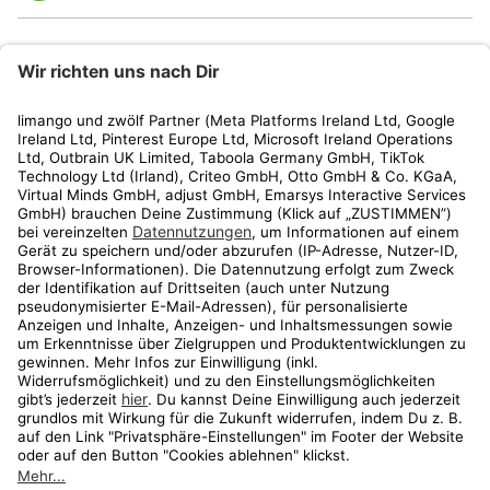
limango
Rechtliches
Kundenservice
Shop
Aktionen
Travel