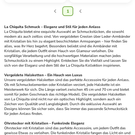
1
La Chiquita Schmuck – Eleganz und Stil für jeden Anlass
La Chiquita bietet eine exquisite Auswahl an Schmuckstücken, die sowohl 
modern als auch zeitlos sind. Von vergoldeten Creolen über Leder-Armbänder 
mit Kristallen bis hin zu elegant beschichteten Armspangen – hier finden Sie 
alles, was Ihr Herz begehrt. Besonders beliebt sind die Armbänder mit 
Kristallen, die jedem Outfit einen Hauch von Glamour verleihen. Die 
sorgfältige Verarbeitung und die hochwertigen Materialien machen jedes 
Schmuckstück zu einem Highlight. Entdecken Sie die Vielfalt und lassen Sie 
sich von der Eleganz und dem Stil der La Chiquita Kollektion inspirieren.
Vergoldete Halsketten – Ein Hauch von Luxus
Unsere vergoldeten Halsketten sind das perfekte Accessoire für jeden Anlass. 
Ob mit Schmuckelementen oder Kristallen verziert, jede Halskette ist ein 
Meisterwerk für sich. Die Länge variiert zwischen 45 cm und 70 cm und bietet 
somit für jeden Geschmack das richtige Modell. Die vergoldeten Halsketten 
von La Chiquita sind nicht nur ein optisches Highlight, sondern auch ein 
Zeichen von Qualität und Langlebigkeit. Durch die exklusive Auswahl an 
Designs können Sie sicher sein, dass Sie immer das passende Schmuckstück 
für jeden Anlass finden.
Ohrstecker mit Kristallen – Funkelnde Eleganz
Ohrstecker mit Kristallen sind das perfekte Accessoire, um jedem Outfit das 
gewisse Etwas zu verleihen. Die funkelnden Kristalle fangen das Licht ein und 