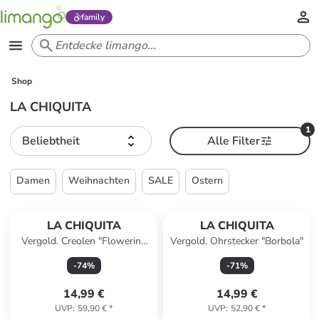
family
Shop
LA CHIQUITA
1
Beliebtheit
Alle Filter
Damen
Weihnachten
SALE
Ostern
LA CHIQUITA
LA CHIQUITA
Vergold. Creolen "Flowering
Vergold. Ohrstecker "Borbola"
Bouquet"
-
74
%
-
71
%
14,99 €
14,99 €
UVP
:
59,90 €
*
UVP
:
52,90 €
*