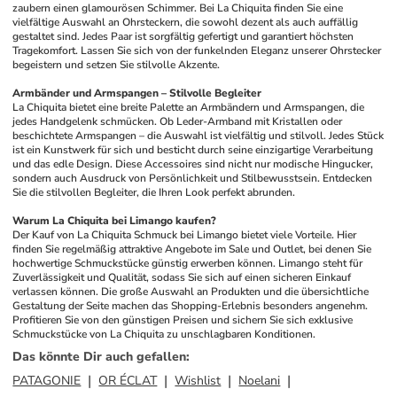
zaubern einen glamourösen Schimmer. Bei La Chiquita finden Sie eine 
vielfältige Auswahl an Ohrsteckern, die sowohl dezent als auch auffällig 
gestaltet sind. Jedes Paar ist sorgfältig gefertigt und garantiert höchsten 
Tragekomfort. Lassen Sie sich von der funkelnden Eleganz unserer Ohrstecker 
begeistern und setzen Sie stilvolle Akzente.
Armbänder und Armspangen – Stilvolle Begleiter
La Chiquita bietet eine breite Palette an Armbändern und Armspangen, die 
jedes Handgelenk schmücken. Ob Leder-Armband mit Kristallen oder 
beschichtete Armspangen – die Auswahl ist vielfältig und stilvoll. Jedes Stück 
ist ein Kunstwerk für sich und besticht durch seine einzigartige Verarbeitung 
und das edle Design. Diese Accessoires sind nicht nur modische Hingucker, 
sondern auch Ausdruck von Persönlichkeit und Stilbewusstsein. Entdecken 
Sie die stilvollen Begleiter, die Ihren Look perfekt abrunden.
Warum La Chiquita bei Limango kaufen?
Der Kauf von La Chiquita Schmuck bei Limango bietet viele Vorteile. Hier 
finden Sie regelmäßig attraktive Angebote im Sale und Outlet, bei denen Sie 
hochwertige Schmuckstücke günstig erwerben können. Limango steht für 
Zuverlässigkeit und Qualität, sodass Sie sich auf einen sicheren Einkauf 
verlassen können. Die große Auswahl an Produkten und die übersichtliche 
Gestaltung der Seite machen das Shopping-Erlebnis besonders angenehm. 
Profitieren Sie von den günstigen Preisen und sichern Sie sich exklusive 
Schmuckstücke von La Chiquita zu unschlagbaren Konditionen.
Das könnte Dir auch gefallen
:
PATAGONIE
OR ÉCLAT
Wishlist
Noelani