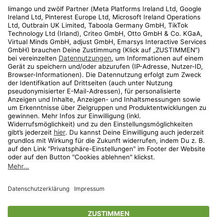
Rechtliches
Kundenservice
Shop
Aktionen
Travel
limango.nl
limango.pl