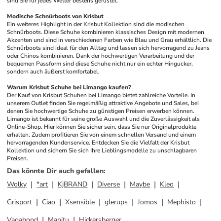
sind Sie für jedes Wetter bestens gerüstet.
Modische Schnürboots von Krisbut
Ein weiteres Highlight in der Krisbut Kollektion sind die modischen 
Schnürboots. Diese Schuhe kombinieren klassisches Design mit modernen 
Akzenten und sind in verschiedenen Farben wie Blau und Grau erhältlich. Die 
Schnürboots sind ideal für den Alltag und lassen sich hervorragend zu Jeans 
oder Chinos kombinieren. Dank der hochwertigen Verarbeitung und der 
bequemen Passform sind diese Schuhe nicht nur ein echter Hingucker, 
sondern auch äußerst komfortabel.
Warum Krisbut Schuhe bei Limango kaufen?
Der Kauf von Krisbut Schuhen bei Limango bietet zahlreiche Vorteile. In 
unserem Outlet finden Sie regelmäßig attraktive Angebote und Sales, bei 
denen Sie hochwertige Schuhe zu günstigen Preisen erwerben können. 
Limango ist bekannt für seine große Auswahl und die Zuverlässigkeit als 
Online-Shop. Hier können Sie sicher sein, dass Sie nur Originalprodukte 
erhalten. Zudem profitieren Sie von einem schnellen Versand und einem 
hervorragenden Kundenservice. Entdecken Sie die Vielfalt der Krisbut 
Kollektion und sichern Sie sich Ihre Lieblingsmodelle zu unschlagbaren 
Preisen.
Das könnte Dir auch gefallen
:
Wolky
*art
KjBRAND
Diverse
Maybe
Kleo
Grisport
Ciao
Xsensible
glerups
Jomos
Mephisto
Vagabond
Manitu
Hickersberger