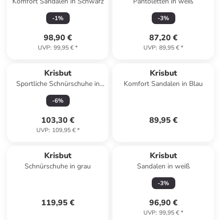
Komfort Sandalen in Schwarz
Pantoletten in weiß
-
1
%
-
3
%
98,90 €
87,20 €
UVP
:
99,95 €
*
UVP
:
89,95 €
*
Krisbut
Krisbut
Sportliche Schnürschuhe in
Komfort Sandalen in Blau
Grün
-
6
%
103,30 €
89,95 €
UVP
:
109,95 €
*
Krisbut
Krisbut
Schnürschuhe in grau
Sandalen in weiß
-
3
%
119,95 €
96,90 €
UVP
:
99,95 €
*