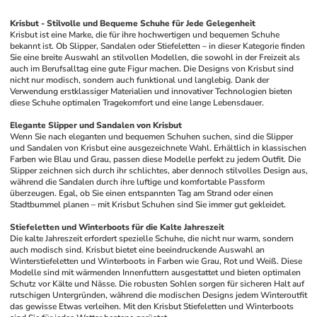
Krisbut - Stilvolle und Bequeme Schuhe für Jede Gelegenheit
Krisbut ist eine Marke, die für ihre hochwertigen und bequemen Schuhe 
bekannt ist. Ob Slipper, Sandalen oder Stiefeletten – in dieser Kategorie finden 
Sie eine breite Auswahl an stilvollen Modellen, die sowohl in der Freizeit als 
auch im Berufsalltag eine gute Figur machen. Die Designs von Krisbut sind 
nicht nur modisch, sondern auch funktional und langlebig. Dank der 
Verwendung erstklassiger Materialien und innovativer Technologien bieten 
diese Schuhe optimalen Tragekomfort und eine lange Lebensdauer.
Elegante Slipper und Sandalen von Krisbut
Wenn Sie nach eleganten und bequemen Schuhen suchen, sind die Slipper 
und Sandalen von Krisbut eine ausgezeichnete Wahl. Erhältlich in klassischen 
Farben wie Blau und Grau, passen diese Modelle perfekt zu jedem Outfit. Die 
Slipper zeichnen sich durch ihr schlichtes, aber dennoch stilvolles Design aus, 
während die Sandalen durch ihre luftige und komfortable Passform 
überzeugen. Egal, ob Sie einen entspannten Tag am Strand oder einen 
Stadtbummel planen – mit Krisbut Schuhen sind Sie immer gut gekleidet.
Stiefeletten und Winterboots für die Kalte Jahreszeit
Die kalte Jahreszeit erfordert spezielle Schuhe, die nicht nur warm, sondern 
auch modisch sind. Krisbut bietet eine beeindruckende Auswahl an 
Winterstiefeletten und Winterboots in Farben wie Grau, Rot und Weiß. Diese 
Modelle sind mit wärmenden Innenfuttern ausgestattet und bieten optimalen 
Schutz vor Kälte und Nässe. Die robusten Sohlen sorgen für sicheren Halt auf 
rutschigen Untergründen, während die modischen Designs jedem Winteroutfit 
das gewisse Etwas verleihen. Mit den Krisbut Stiefeletten und Winterboots 