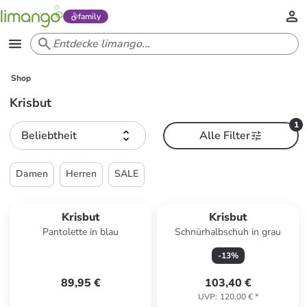
family
Shop
Krisbut
1
Beliebtheit
Alle Filter
Damen
Herren
SALE
Krisbut
Krisbut
Pantolette in blau
Schnürhalbschuh in grau
-
13
%
89,95 €
103,40 €
UVP
:
120,00 €
*