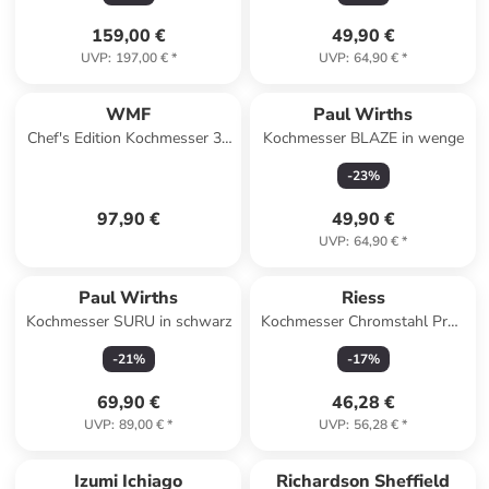
159,00 €
49,90 €
UVP
:
197,00 €
*
UVP
:
64,90 €
*
WMF
Paul Wirths
Chef's Edition Kochmesser 32
Kochmesser BLAZE in wenge
cm, Küchenmesser
-
23
%
geschmiedet Klinge 20 cm
97,90 €
49,90 €
UVP
:
64,90 €
*
Paul Wirths
Riess
Kochmesser SURU in schwarz
Kochmesser Chromstahl Profi
geschmiedet in Schwarz
-
21
%
-
17
%
69,90 €
46,28 €
UVP
:
89,00 €
*
UVP
:
56,28 €
*
Izumi Ichiago
Richardson Sheffield