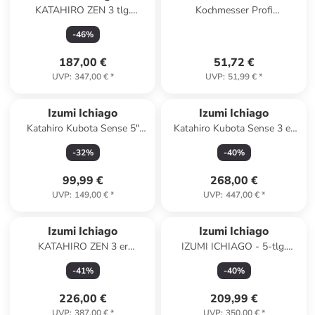
KATAHIRO ZEN 3 tlg.
Kochmesser Profi
Kochmesser Set -
geschmiedet Chromstahl in
-
46
%
Kochmesser mit
Schwarz
Hammerschlag
187,00 €
51,72 €
UVP
:
347,00 €
*
UVP
:
51,99 €
*
Izumi Ichiago
Izumi Ichiago
Katahiro Kubota Sense 5"
Katahiro Kubota Sense 3 er
Kochmesser ,Japanischer VG-
Kochmesser set + Magnet-
-
32
%
-
40
%
10 damast Edelstahl
Messerhalter
99,99 €
268,00 €
UVP
:
149,00 €
*
UVP
:
447,00 €
*
Izumi Ichiago
Izumi Ichiago
KATAHIRO ZEN 3 er
IZUMI ICHIAGO - 5-tlg.
Kochmessers Set -
Kochmesser-Set + IZUMI
-
41
%
-
40
%
Magnetständer und
ICHIAGO Nakiri
Schleifstein
226,00 €
209,99 €
UVP
:
387,00 €
*
UVP
:
350,00 €
*