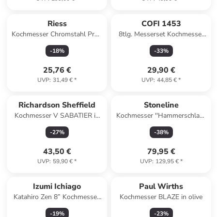
Riess
COFI 1453
Kochmesser Chromstahl Profi
8tlg. Messerset Kochmesser
geschmiedet in Schwarz
schwarz in Schwarz
-
18
%
-
33
%
25,76 €
29,90 €
UVP
:
31,49 €
*
UVP
:
44,85 €
*
Richardson Sheffield
Stoneline
Kochmesser V SABATIER in
Kochmesser ''Hammerschlag''
schwarz
in Hellbraun - (L)34 cm
-
27
%
-
38
%
43,50 €
79,95 €
UVP
:
59,90 €
*
UVP
:
129,95 €
*
Izumi Ichiago
Paul Wirths
Katahiro Zen 8” Kochmesser,
Kochmesser BLAZE in olive
VG-10 Damast Stahl,
-
19
%
-
23
%
Ahorn/Acrylharz Griff