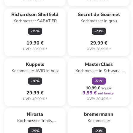
Richardson Sheffield
Secret de Gourmet
Kochmesser SABATIER
Kochmesser in grau
TROMPETTE in schwarz
-
35
%
-
23
%
19,90 €
29,99 €
UVP
:
30,90 €
*
UVP
:
38,99 €
*
family
rabatt
Kuppels
MasterClass
Kochmesser AVID in holz
Kochmesser in Schwarz -
(L)20 cm
-
38
%
-
51
%
10,99 €
regulär
29,99 €
9,99 €
mit family
UVP
:
49,00 €
*
UVP
:
20,49 €
*
Nirosta
bremermann
Kochmesser Trinity,
Kochmesser
34x1,5x7,9 cm
-
29
%
-
23
%