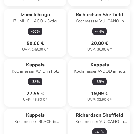
Izumi Ichiago
Richardson Sheffield
IZUMI ICHIAGO - 3-tlg.
Kochmesser VULCANO in
Kochmesser Set aus Japanese
schwarz
-
60
%
-
44
%
High Carbon Stainless Steel
59,00 €
20,00 €
UVP
:
149,00 €
*
UVP
:
36,00 €
*
Kuppels
Kuppels
Kochmesser AVID in holz
Kochmesser WOOD in holz
-
38
%
-
39
%
27,99 €
19,99 €
UVP
:
45,50 €
*
UVP
:
32,90 €
*
Kuppels
Richardson Sheffield
Kochmesser BLACK in
Kochmesser VULCANO in
schwarz
schwarz
-
41
%