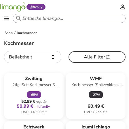
family
Shop
kochmesser
Kochmesser
Beliebtheit
Alle Filter
family
rabatt
Zwilling
WMF
2tlg. Set: Kochmesser &
Kochmesser "Spitzenklasse
Küchenschere ''Four Stars'' in
Plus" in Schwarz - (L)15 cm
-
65
%
-
27
%
Schwarz
52,99 €
regulär
50,99 €
60,49 €
mit family
UVP
:
149,00 €
*
UVP
:
82,99 €
*
Echtwerk
Izumi Ichiago