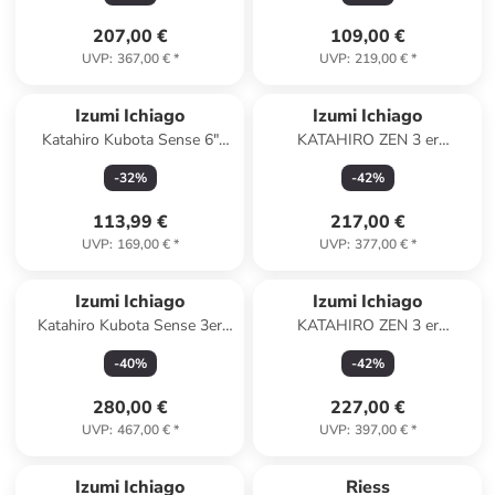
Wasserschleifstein
207,00 €
109,00 €
UVP
:
367,00 €
*
UVP
:
219,00 €
*
Izumi Ichiago
Izumi Ichiago
Katahiro Kubota Sense 6"
KATAHIRO ZEN 3 er
Kochmesser ,Japanischer VG-
Kochmesser Set (Chefmesser
-
32
%
-
42
%
10 damast Edelstahl
mit Hammerschlag) -
Magnetständer
113,99 €
217,00 €
UVP
:
169,00 €
*
UVP
:
377,00 €
*
Izumi Ichiago
Izumi Ichiago
Katahiro Kubota Sense 3er
KATAHIRO ZEN 3 er
Kochmesser set + Magnet-
Kochmessers Hammerschlag
-
40
%
-
42
%
Messerhalter + Schleifstein
Set - Magnetständer und
Schleifstein
280,00 €
227,00 €
UVP
:
467,00 €
*
UVP
:
397,00 €
*
Izumi Ichiago
Riess