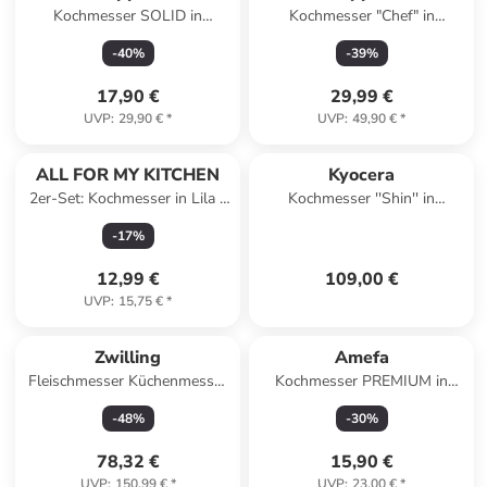
Kochmesser SOLID in
Kochmesser "Chef" in
schwarz
Schwarz - (L)20 cm
-
40
%
-
39
%
17,90 €
29,99 €
UVP
:
29,90 €
*
UVP
:
49,90 €
*
ALL FOR MY KITCHEN
Kyocera
2er-Set: Kochmesser in Lila -
Kochmesser ''Shin'' in
(L)30 cm
Schwarz - (L)31,8 cm
-
17
%
12,99 €
109,00 €
UVP
:
15,75 €
*
Zwilling
Amefa
Fleischmesser Küchenmesser
Kochmesser PREMIUM in
Kochmesser Messer in Silber
schwarz
-
48
%
-
30
%
78,32 €
15,90 €
UVP
:
150,99 €
*
UVP
:
23,00 €
*