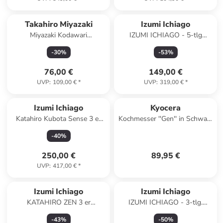
Takahiro Miyazaki
Izumi Ichiago
Miyazaki Kodawari
IZUMI ICHIAGO - 5-tlg
Kochmesser 8 inch, Griff aus
Kochmesser Set mit
-
30
%
-
53
%
Pakkaholz grün
Magnetständer und
Wasserschleifstein
76,00 €
149,00 €
UVP
:
109,00 €
*
UVP
:
319,00 €
*
Izumi Ichiago
Kyocera
Katahiro Kubota Sense 3 er
Kochmesser ''Gen'' in Schwarz
Kochmesser set, Japanischer
- (L)23,9 cm
-
40
%
VG-10 damast Edelstahl
250,00 €
89,95 €
UVP
:
417,00 €
*
Izumi Ichiago
Izumi Ichiago
KATAHIRO ZEN 3 er
IZUMI ICHIAGO - 3-tlg.
Kochmessers Set -
Kochmesser-Set inkl.
-
43
%
-
50
%
Magnetständer
Magnetständer und