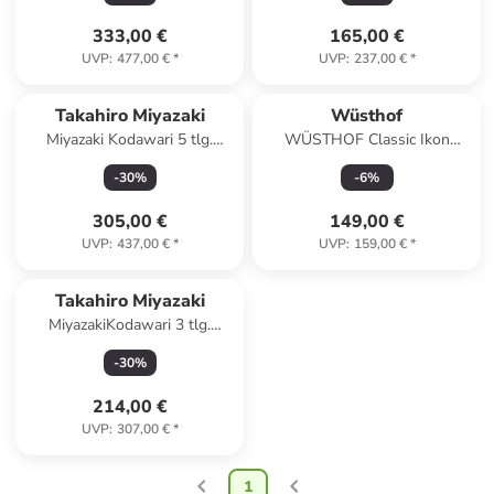
333,00 €
165,00 €
UVP
:
477,00 €
*
UVP
:
237,00 €
*
Takahiro Miyazaki
Wüsthof
Miyazaki Kodawari 5 tlg.
WÜSTHOF Classic Ikon
Kochmesser set , Griff aus
Kochmesser, Länge: 345 mm,
-
30
%
-
6
%
Pakkaholz mit Holzschachtel
Klingenlänge: 200 mm
305,00 €
149,00 €
UVP
:
437,00 €
*
UVP
:
159,00 €
*
Takahiro Miyazaki
MiyazakiKodawari 3 tlg.
Kochmesser set +
-
30
%
Magnetmesserhalter &
Wasserschleifstein
214,00 €
UVP
:
307,00 €
*
1