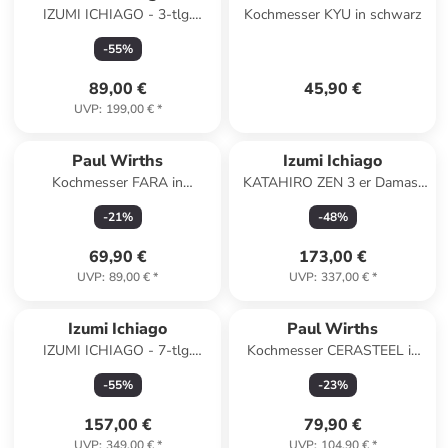
IZUMI ICHIAGO - 3-tlg.
Kochmesser KYU in schwarz
Kochmesser-Set
-
55
%
inkl.Magnetständer
89,00 €
45,90 €
UVP
:
199,00 €
*
Paul Wirths
Izumi Ichiago
Kochmesser FARA in
KATAHIRO ZEN 3 er Damast
dunkelbraun
Kochmesser Set
-
21
%
-
48
%
69,90 €
173,00 €
UVP
:
89,00 €
*
UVP
:
337,00 €
*
Izumi Ichiago
Paul Wirths
IZUMI ICHIAGO - 7-tlg.
Kochmesser CERASTEEL in
Kochmesser-Set "Professional
schwarz
-
55
%
-
23
%
Chef Knives"
157,00 €
79,90 €
UVP
:
349,00 €
*
UVP
:
104,90 €
*