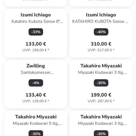
Izumi Ichiago
Izumi Ichiago
Katahiro Kubota Sense 8"
KATAHIRO KUBOTA Sense 3-
Kochmesser ,Japanischer VG-
tlgs. Kochmesser Damast set
-
33
%
-
40
%
10 damast Edelstahl
+ IZUMI ICHIAGO Nakiri
133,00 €
310,00 €
UVP
:
199,00 €
*
UVP
:
517,00 €
*
Zwilling
Takahiro Miyazaki
Santokumesser
Miyazaki Kodawari 3 tlg.
Küchenmesser Kochmesser in
Kochmesser set mit
-
4
%
-
30
%
Schwarz
Magnetmesserhalter
133,40 €
199,00 €
UVP
:
139,00 €
*
UVP
:
287,00 €
*
Takahiro Miyazaki
Takahiro Miyazaki
Miyazaki Kodawari 5 tlg.
Miyazaki Kodawari 3 tlg.
Kochmesser set mit
Kochmesser set , Griff aus
-
30
%
-
30
%
Magnetmesserhalter
Pakkaholz grün