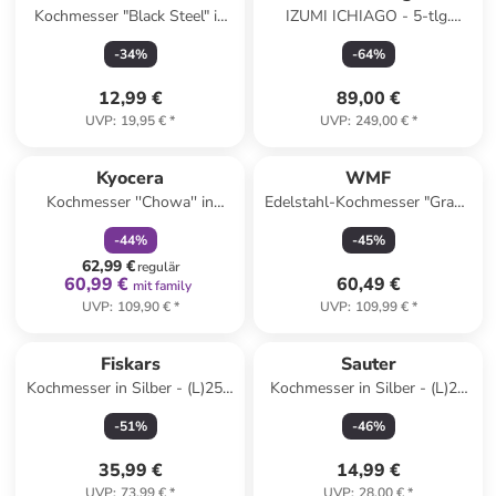
Kochmesser "Black Steel" in
IZUMI ICHIAGO - 5-tlg.
Schwarz
Kochmesser-Set aus Japanese
-
34
%
-
64
%
High Carbon Stainless Steel
12,99 €
89,00 €
UVP
:
19,95 €
*
UVP
:
249,00 €
*
family
rabatt
Kyocera
WMF
Kochmesser ''Chowa'' in
Edelstahl-Kochmesser "Grand
Schwarz - (L)31,3 cm
Gourmet" - (L)33,5 cm
-
44
%
-
45
%
62,99 €
regulär
60,99 €
60,49 €
mit family
UVP
:
109,90 €
*
UVP
:
109,99 €
*
Fiskars
Sauter
Kochmesser in Silber - (L)25,3
Kochmesser in Silber - (L)20
cm
cm
-
51
%
-
46
%
35,99 €
14,99 €
UVP
:
73,99 €
*
UVP
:
28,00 €
*