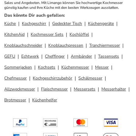
Sales und Angeboten. Mit Limango können Sie hochwertige Kochmesser 
günstig kaufen und Ihre Küche mit den besten Werkzeugen ausstatten.
Das könnte Dir auch gefallen
:
Küche
Kochgeschirr
Gedeckter Tisch
Küchengeräte
KitchenAid
Kochmesser Sets
Kochlöffel
Knoblauchschneider
Knoblauchpressen
Tranchiermesser
GEFU
Echtwerk
Cheffinger
Armbänder
Tassensets
Sommerjacken
Kochsets
Küchenmesser
Messer
Chefmesser
Kochgeschirrzubehör
Schälmesser
Allzweckmesser
Fleischmesser
Messersets
Messerhalter
Brotmesser
Küchenhelfer