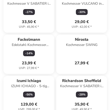
Kochmesser V SABATIER in
Kochmesser VULCANO in
schwarz
schwarz
-
27
%
-
30
%
33,50 €
29,00 €
UVP
:
45,90 €
*
UVP
:
42,00 €
*
Fackelmann
Nirosta
Edelstahl-Kochmesser
Kochmesser SWING
"Swing" - (L)35 cm
-
14
%
23,99 €
27,99 €
UVP
:
27,99 €
*
Izumi Ichiago
Richardson Sheffield
IZUMI ICHIAGO - 5-tlg
Kochmesser V SABATIER in
Kochmesser Set mit
schwarz
-
56
%
-
28
%
Magnetständer
129,00 €
35,90 €
UVP
:
299,00 €
*
UVP
:
49,90 €
*