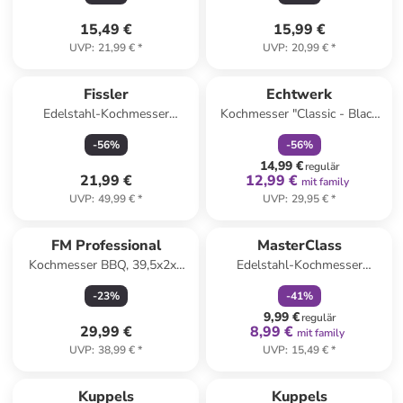
15,49 €
15,99 €
UVP
:
21,99 €
*
UVP
:
20,99 €
*
family
rabatt
Fissler
Echtwerk
Edelstahl-Kochmesser
Kochmesser "Classic - Black
"Essential"
Edition" in Hellbraun/ Schwarz
-
56
%
-
56
%
14,99 €
regulär
21,99 €
12,99 €
mit family
UVP
:
49,99 €
*
UVP
:
29,95 €
*
family
rabatt
FM Professional
MasterClass
Kochmesser BBQ, 39,5x2x8
Edelstahl-Kochmesser
cm
"Deluxe" - (L)20 cm
-
23
%
-
41
%
9,99 €
regulär
29,99 €
8,99 €
mit family
UVP
:
38,99 €
*
UVP
:
15,49 €
*
Kuppels
Kuppels