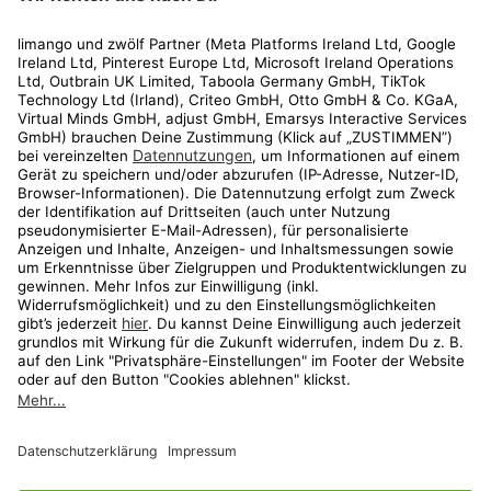
Rechtliches
Kundenservice
Shop
Aktionen
Travel
limango.nl
limango.pl