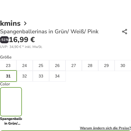
kmins
Spangenballerinas in Grün/ Weiß/ Pink
16,99 €
-
51
%
UVP
:
34,90 €
*
inkl. MwSt.
Größe
23
24
25
26
27
28
29
30
31
32
33
34
Color
Spangenballerinas
in Grün/
Weiß/ Pink
Warum ändern sich die Preise?