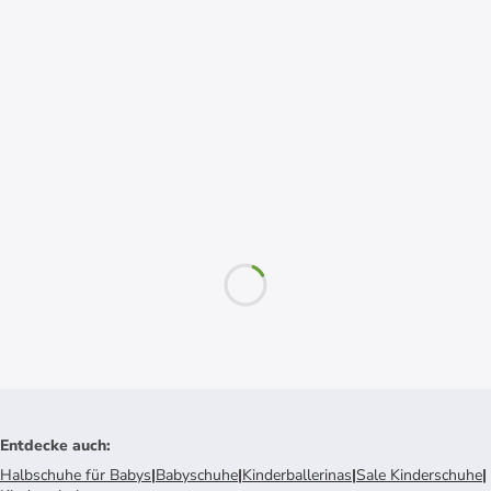
Entdecke auch
:
Halbschuhe für Babys
|
Babyschuhe
|
Kinderballerinas
|
Sale Kinderschuhe
|