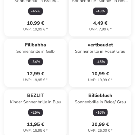
Sonnenbrille in Braun/
Sonnenbrille "Minnie" in Rosa/
Schwarz
Grau
-
45
%
-
43
%
10,99 €
4,49 €
UVP
:
19,99 €
*
UVP
:
7,99 €
*
Filibabba
vertbaudet
Sonnenbrille in Gelb
Sonnenbrille in Rosa/ Grau
-
34
%
-
45
%
12,99 €
10,99 €
UVP
:
19,95 €
*
UVP
:
19,99 €
*
BEZLIT
Billieblush
Kinder Sonnenbrille in Blau
Sonnenbrille in Beige/ Grau
-
25
%
-
16
%
11,95 €
20,99 €
UVP
:
15,95 €
*
UVP
:
25,00 €
*