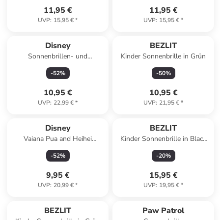
11,95 €
11,95 €
UVP
:
15,95 €
*
UVP
:
15,95 €
*
Disney
BEZLIT
Sonnenbrillen- und
Kinder Sonnenbrille in Grün
Haarzubehör-Set
-
52
%
-
50
%
10,95 €
10,95 €
UVP
:
22,99 €
*
UVP
:
21,95 €
*
Disney
BEZLIT
Vaiana Pua and Heihei
Kinder Sonnenbrille in Black
Sonnenbrille
Red - Rot
-
52
%
-
20
%
9,95 €
15,95 €
UVP
:
20,99 €
*
UVP
:
19,95 €
*
BEZLIT
Paw Patrol