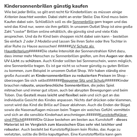
Kindersonnenbrillen günstig kaufen
Wie bei jeder Brille, so gilt erst recht für Kinderbrillen: es müssen 
einige 
Kriterien beachtet werden
. Dabei steht an erster Stelle: Das Kind muss beim 
Kaufen dabei sein. Schließlich soll es die 
Sonnenbrille
 gern tragen und das 
wird das Kind nur, wenn sie ihm gefällt. In unserem Outlet Shop ist eine große 
Zahl "cooler" Brillen online erhältlich, die günstig sind und viele Kids 
ansprechen. Und da ihr Kind bein shoppen nicht dabei sein kann - bestellen 
Sie einfach 
2 oder 3 Modelle
 und lassen Sie ihren Sohn oder Ihre Tochter in 
aller Ruhe zu Hause aussuchen! ######
UV Schutz als 
Hauptkriterium
######Die starke Intensität der Sonnenstrahlen führt dazu, 
dass immer mehr Menschen zu Sonnenbrillen greifen, um ihre 
Augen vor dem 
UV-Licht
 zu 
schützen
. Auch Kinder sollten bei Sonnenschein, wenn möglich, 
eine Sonnenbrille tragen. Es ist gar nicht so schwer günstig zu guten Brillen 
zu kommen, zum Beispiel in unserem Outlet Shop. Wir haben ständig eine 
große Auswahl an 
Kindersonnenbrillen zu reduzierten Preisen
 im Shop - 
überzeugen Sie sich selbst!######
Bequemer Sitz und Schutz
######Kinder 
brauchen 
robuste, unzerbrechliche Sonnenbrillen
, die jedes Spiel 
mitmachen und immer gut sitzen, auch bei abrupten Bewegungen und beim 
Toben. Das 
Gestell muss leicht und flexibel sein
 und sich gut an das 
individuelle Gesicht des Kindes anpassen. Nichts darf drücken oder klemmen, 
sonst wird das Kind die Brille auf Dauer ablehnen. Auch die Enden der Bügel 
sowie die Nasenauflagen müssen beim Tragen ein weiches Gefühl vermitteln 
und sich an die sensible Kinderhaut anschmiegen.######
Kunststoffgläser 
sind Pflicht!
######Die Gläser bestehen am besten aus Kunststoff - 
dieses 
Material ist im Vergleich zum klassischen Glas sehr viel leichter und 
robuster
. Auch besteht bei Kunststoffgläsern kein Risiko, das Auge zu 
verletzten, sollte die Brille kaputtgehen. Eine Kunststoffbrille kann gern 