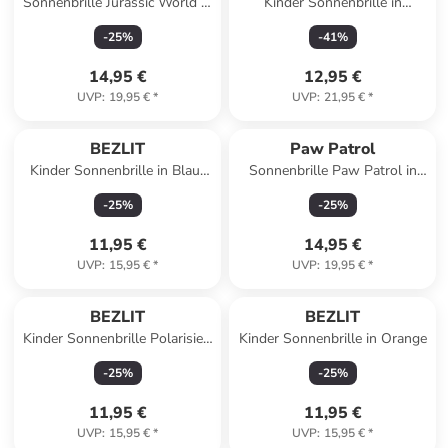
Sonnenbrille Jurassic World in
Kinder Sonnenbrille in
Bunt
Schwarz
-
25
%
-
41
%
14,95 €
12,95 €
UVP
:
19,95 €
*
UVP
:
21,95 €
*
BEZLIT
Paw Patrol
Kinder Sonnenbrille in Blau-
Sonnenbrille Paw Patrol in
Rot
Bunt
-
25
%
-
25
%
11,95 €
14,95 €
UVP
:
15,95 €
*
UVP
:
19,95 €
*
BEZLIT
BEZLIT
Kinder Sonnenbrille Polarisiert
Kinder Sonnenbrille in Orange
in Rosa-Grün
-
25
%
-
25
%
11,95 €
11,95 €
UVP
:
15,95 €
*
UVP
:
15,95 €
*