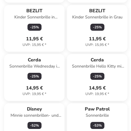
BEZLIT
BEZLIT
Kinder Sonnenbrille in
Kinder Sonnenbrille in Grau
Schwarz
-
25
%
-
25
%
11,95 €
11,95 €
UVP
:
15,95 €
*
UVP
:
15,95 €
*
Cerda
Cerda
Sonnenbrille Wednesday in
Sonnenbrille Hello Kitty mit
Lila
Glitzer in Rosa
-
25
%
-
25
%
14,95 €
14,95 €
UVP
:
19,95 €
*
UVP
:
19,95 €
*
Disney
Paw Patrol
Minnie sonnenbrillen- und
Sonnenbrille
Haarschmuck-Set
-
52
%
-
53
%