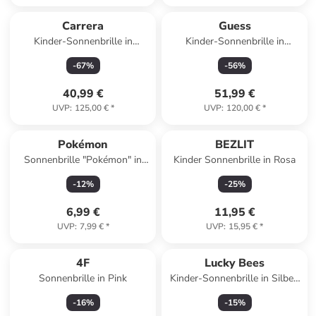
Carrera
Guess
Kinder-Sonnenbrille in
Kinder-Sonnenbrille in
Roségold/ Rosa
Hellblau/ Rosa
-
67
%
-
56
%
40,99 €
51,99 €
UVP
:
125,00 €
*
UVP
:
120,00 €
*
Pokémon
BEZLIT
Sonnenbrille "Pokémon" in
Kinder Sonnenbrille in Rosa
Schwarz/ Rot
-
12
%
-
25
%
6,99 €
11,95 €
UVP
:
7,99 €
*
UVP
:
15,95 €
*
4F
Lucky Bees
Sonnenbrille in Pink
Kinder-Sonnenbrille in Silber/
Schwarz
-
16
%
-
15
%