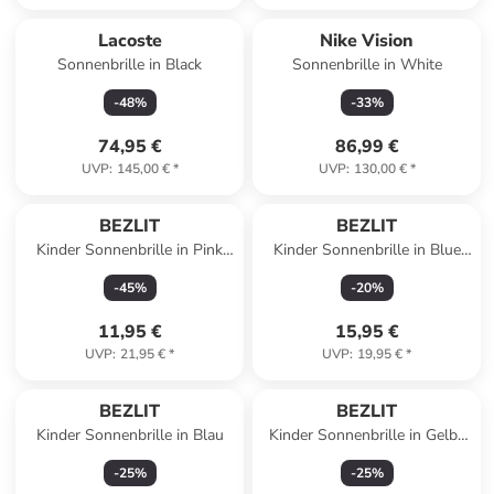
Lacoste
Nike Vision
Sonnenbrille in Black
Sonnenbrille in White
-
48
%
-
33
%
74,95 €
86,99 €
UVP
:
145,00 €
*
UVP
:
130,00 €
*
BEZLIT
BEZLIT
Kinder Sonnenbrille in Pink
Kinder Sonnenbrille in Blue
Rosa
Yellow Black - Schwarz
-
45
%
-
20
%
11,95 €
15,95 €
UVP
:
21,95 €
*
UVP
:
19,95 €
*
BEZLIT
BEZLIT
Kinder Sonnenbrille in Blau
Kinder Sonnenbrille in Gelb-
Blau
-
25
%
-
25
%