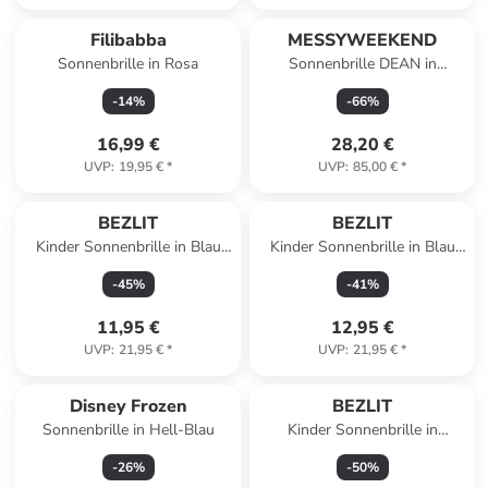
Filibabba
MESSYWEEKEND
Sonnenbrille in Rosa
Sonnenbrille DEAN in
schwarz
-
14
%
-
66
%
16,99 €
28,20 €
UVP
:
19,95 €
*
UVP
:
85,00 €
*
BEZLIT
BEZLIT
Kinder Sonnenbrille in Blau
Kinder Sonnenbrille in Blau
Hellblau
Weiß
-
45
%
-
41
%
11,95 €
12,95 €
UVP
:
21,95 €
*
UVP
:
21,95 €
*
Disney Frozen
BEZLIT
Sonnenbrille in Hell-Blau
Kinder Sonnenbrille in
Schwarz/Lila
-
26
%
-
50
%