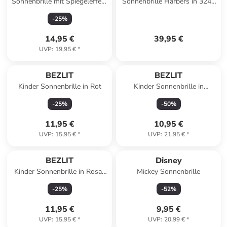
Sonnenbrille mit Spiegeleffekt
Sonnenbrille Harbers in 3241
Mickey Mouse in Schwarz
Kambaba
-
25
%
14,95 €
39,95 €
UVP
:
19,95 €
*
BEZLIT
BEZLIT
Kinder Sonnenbrille in Rot
Kinder Sonnenbrille in
Schwarz/Rot
-
25
%
-
50
%
11,95 €
10,95 €
UVP
:
15,95 €
*
UVP
:
21,95 €
*
BEZLIT
Disney
Kinder Sonnenbrille in Rosa-
Mickey Sonnenbrille
Schwarz
-
25
%
-
52
%
11,95 €
9,95 €
UVP
:
15,95 €
*
UVP
:
20,99 €
*