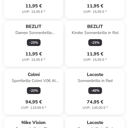
11,95 €
11,95 €
UVP
:
15,95 €
*
UVP
:
15,95 €
*
BEZLIT
BEZLIT
Damen Sonnenbrille
Kinder Sonnenbrille in Rot
Polarisiert in Grün-Lila
-
25
%
-
25
%
11,95 €
11,95 €
UVP
:
15,95 €
*
UVP
:
15,95 €
*
Colmi
Lacoste
Sportbrille Colmi V06 AI
Sonnenbrille in Red
Schwarz (mit blauen Gläsern)
-
20
%
-
48
%
94,95 €
74,95 €
UVP
:
119,99 €
*
UVP
:
145,00 €
*
Nike Vision
Lacoste