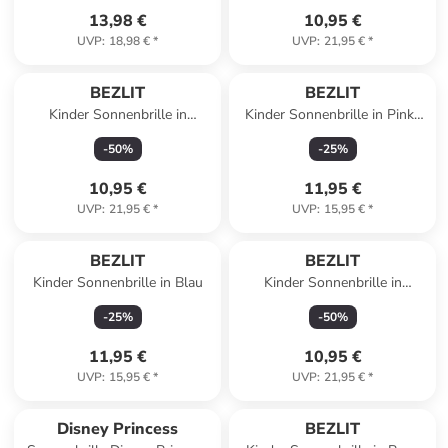
13,98 €
10,95 €
UVP
:
18,98 €
*
UVP
:
21,95 €
*
BEZLIT
BEZLIT
Kinder Sonnenbrille in
Kinder Sonnenbrille in Pink-
Pink/Lila
Rose
-
50
%
-
25
%
10,95 €
11,95 €
UVP
:
21,95 €
*
UVP
:
15,95 €
*
BEZLIT
BEZLIT
Kinder Sonnenbrille in Blau
Kinder Sonnenbrille in
Rot/Schwarz/Gelb
-
25
%
-
50
%
11,95 €
10,95 €
UVP
:
15,95 €
*
UVP
:
21,95 €
*
Disney Princess
BEZLIT