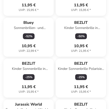
11,95 €
11,95 €
UVP
:
15,95 €
*
UVP
:
15,95 €
*
Bluey
BEZLIT
Sonnenbrillen- und
Kinder Sonnenbrille in
Haarschmuck-Set
Rosa/Pink
-
52
%
-
50
%
10,95 €
10,95 €
UVP
:
22,99 €
*
UVP
:
21,95 €
*
BEZLIT
BEZLIT
Kinder Sonnenbrille in
Kinder Sonnenbrille Polarisiert
Rot/Gelb-Schwarz
in Rot-Blau
-
25
%
-
25
%
11,95 €
11,95 €
UVP
:
15,95 €
*
UVP
:
15,95 €
*
Jurassic World
BEZLIT