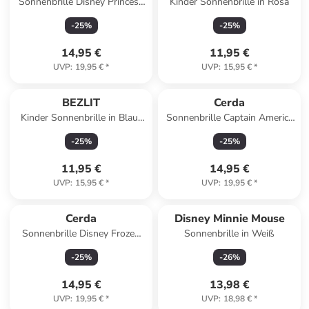
Sonnenbrille Disney Princess
Kinder Sonnenbrille in Rosa
Rapunzel in Lila
-
25
%
-
25
%
14,95 €
11,95 €
UVP
:
19,95 €
*
UVP
:
15,95 €
*
BEZLIT
Cerda
Kinder Sonnenbrille in Blau-
Sonnenbrille Captain America
Schwarz
Avengers in Blau
-
25
%
-
25
%
11,95 €
14,95 €
UVP
:
15,95 €
*
UVP
:
19,95 €
*
Cerda
Disney Minnie Mouse
Sonnenbrille Disney Frozen
Sonnenbrille in Weiß
Elsa Cat-Eye in Blau
-
25
%
-
26
%
14,95 €
13,98 €
UVP
:
19,95 €
*
UVP
:
18,98 €
*