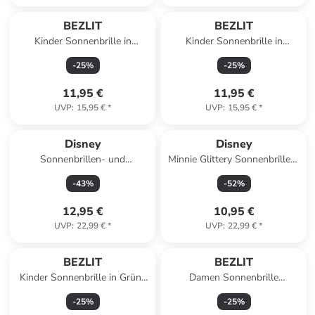
BEZLIT
BEZLIT
Kinder Sonnenbrille in
Kinder Sonnenbrille in
Schwarz
Schwarz-Gelb
-
25
%
-
25
%
11,95 €
11,95 €
UVP
:
15,95 €
*
UVP
:
15,95 €
*
Disney
Disney
Sonnenbrillen- und
Minnie Glittery Sonnenbrillen-
Haaraccessoire-Set
und Haarzubehörset
-
43
%
-
52
%
12,95 €
10,95 €
UVP
:
22,99 €
*
UVP
:
22,99 €
*
BEZLIT
BEZLIT
Kinder Sonnenbrille in Grün-
Damen Sonnenbrille
Schwarz
Polarisiert in Schwarz-Orange
-
25
%
-
25
%