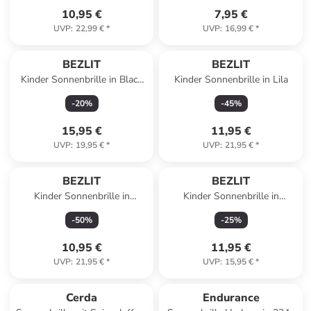
10,95 €
7,95 €
UVP
:
22,99 €
*
UVP
:
16,99 €
*
BEZLIT
BEZLIT
Kinder Sonnenbrille in Black
Kinder Sonnenbrille in Lila
Red Blue - Blau
-
20
%
-
45
%
15,95 €
11,95 €
UVP
:
19,95 €
*
UVP
:
21,95 €
*
BEZLIT
BEZLIT
Kinder Sonnenbrille in
Kinder Sonnenbrille in
Schwarz/Weiß
Schwarz-Blau
-
50
%
-
25
%
10,95 €
11,95 €
UVP
:
21,95 €
*
UVP
:
15,95 €
*
Cerda
Endurance