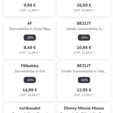
9,99 €
26,99 €
UVP
:
11,99 €
*
UVP
:
31,99 €
*
4F
BEZLIT
Sonnenbrille in Grün/ Blau
Kinder Sonnenbrille in
Schwarz/Grün
-
29
%
-
50
%
8,49 €
10,95 €
UVP
:
11,99 €
*
UVP
:
21,95 €
*
Filibabba
BEZLIT
Sonnenbrille in Rot
Kinder Sonnenbrille in Weiß
Pink
-
24
%
-
41
%
14,99 €
12,95 €
UVP
:
19,95 €
*
UVP
:
21,95 €
*
vertbaudet
Disney Minnie Mouse