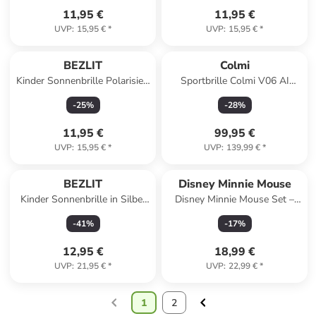
11,95 €
11,95 €
UVP
:
15,95 €
*
UVP
:
15,95 €
*
BEZLIT
Colmi
Kinder Sonnenbrille Polarisiert
Sportbrille Colmi V06 AI
in Pink-Blau
Weiß (mit blauen Gläsern)
-
25
%
-
28
%
11,95 €
99,95 €
UVP
:
15,95 €
*
UVP
:
139,99 €
*
BEZLIT
Disney Minnie Mouse
Kinder Sonnenbrille in Silber
Disney Minnie Mouse Set –
Schwarz
Kinder Cap & Sonnenbrille für
-
41
%
-
17
%
sonnige Tage in Lila
12,95 €
18,99 €
UVP
:
21,95 €
*
UVP
:
22,99 €
*
1
2