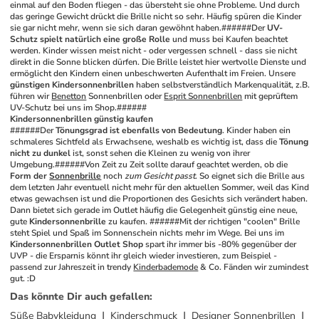
einmal auf den Boden fliegen - das übersteht sie ohne Probleme. Und durch 
das geringe Gewicht drückt die Brille nicht so sehr. Häufig spüren die Kinder 
sie gar nicht mehr, wenn sie sich daran gewöhnt haben.######Der 
UV-
Schutz spielt natürlich eine große Rolle
 und muss bei Kaufen beachtet 
werden. Kinder wissen meist nicht - oder vergessen schnell - dass sie nicht 
direkt in die Sonne blicken dürfen. Die Brille leistet hier wertvolle Dienste und 
ermöglicht den Kindern einen unbeschwerten Aufenthalt im Freien. Unsere 
günstigen Kindersonnenbrillen
 haben selbstverständlich Markenqualität, z.B. 
führen wir 
Benetton
 Sonnenbrillen oder 
Esprit Sonnenbrillen
 mit geprüftem 
UV-Schutz bei uns im Shop.######
Kindersonnenbrillen günstig kaufen
######Der 
Tönungsgrad ist ebenfalls von Bedeutung
. Kinder haben ein 
schmaleres Sichtfeld als Erwachsene, weshalb es wichtig ist, dass die 
Tönung 
nicht zu dunkel
 ist, sonst sehen die Kleinen zu wenig von ihrer 
Umgebung.######Von Zeit zu Zeit sollte darauf geachtet werden, ob die 
Form der 
Sonnenbrille
 noch 
zum Gesicht passt
. So eignet sich die Brille aus 
dem letzten Jahr eventuell nicht mehr für den aktuellen Sommer, weil das Kind 
etwas gewachsen ist und die Proportionen des Gesichts sich verändert haben. 
Dann bietet sich gerade im Outlet häufig die Gelegenheit günstig eine neue, 
gute 
Kindersonnenbrille
 zu kaufen. ######Mit der richtigen "coolen" Brille 
steht Spiel und Spaß im Sonnenschein nichts mehr im Wege. Bei uns im 
Kindersonnenbrillen Outlet Shop
 spart ihr immer bis -80% gegenüber der 
UVP - die Ersparnis könnt ihr gleich wieder investieren, zum Beispiel - 
passend zur Jahreszeit in trendy 
Kinderbademode
 & Co. Fänden wir zumindest 
gut. :D
Das könnte Dir auch gefallen
:
Süße Babykleidung
Kinderschmuck
Designer Sonnenbrillen