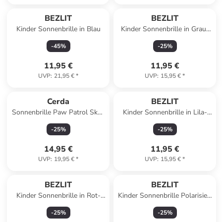
BEZLIT
BEZLIT
Kinder Sonnenbrille in Blau
Kinder Sonnenbrille in Grau-
Schwarz
-
45
%
-
25
%
11,95 €
11,95 €
UVP
:
21,95 €
*
UVP
:
15,95 €
*
Cerda
BEZLIT
Sonnenbrille Paw Patrol Skye
Kinder Sonnenbrille in Lila-
in Bunt
Schwarz
-
25
%
-
25
%
14,95 €
11,95 €
UVP
:
19,95 €
*
UVP
:
15,95 €
*
BEZLIT
BEZLIT
Kinder Sonnenbrille in Rot-
Kinder Sonnenbrille Polarisiert
Schwarz
in Lila-Gelb
-
25
%
-
25
%