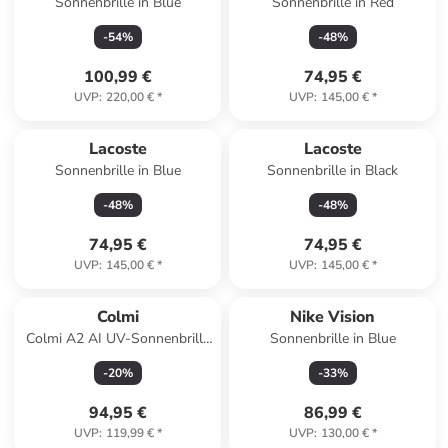
Sonnenbrille in Blue
Sonnenbrille in Red
-
54
%
-
48
%
100,99 €
74,95 €
UVP
:
220,00 €
*
UVP
:
145,00 €
*
Lacoste
Lacoste
Sonnenbrille in Blue
Sonnenbrille in Black
-
48
%
-
48
%
74,95 €
74,95 €
UVP
:
145,00 €
*
UVP
:
145,00 €
*
Colmi
Nike Vision
Colmi A2 AI UV-Sonnenbrille
Sonnenbrille in Blue
mit violetten Gläsern
-
20
%
-
33
%
94,95 €
86,99 €
UVP
:
119,99 €
*
UVP
:
130,00 €
*