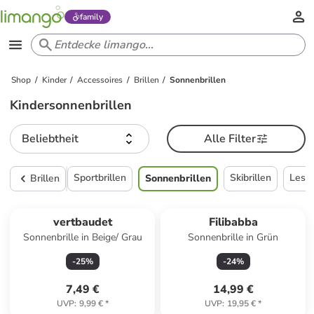
family
Shop
Kinder
Accessoires
Brillen
Sonnenbrillen
Kindersonnenbrillen
Beliebtheit
Alle Filter
Sportbrillen
Skibrillen
Leseb
Brillen
Sonnenbrillen
vertbaudet
Filibabba
Sonnenbrille in Beige/ Grau
Sonnenbrille in Grün
-
25
%
-
24
%
7,49 €
14,99 €
UVP
:
9,99 €
*
UVP
:
19,95 €
*