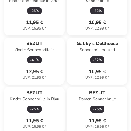
Kinder Sonnenbrille in Grün
Sonnenbrille
-
25
%
-
52
%
11,95 €
10,95 €
UVP
:
15,95 €
*
UVP
:
22,99 €
*
BEZLIT
Gabby's Dollhouse
Kinder Sonnenbrille in
Sonnenbrillen- und
Schwarz Weiß
Haarschmuckset
-
41
%
-
52
%
12,95 €
10,95 €
UVP
:
21,95 €
*
UVP
:
22,99 €
*
BEZLIT
BEZLIT
Kinder Sonnenbrille in Blau
Damen Sonnenbrille
Polarisiert in Rosa-Pink
-
25
%
-
25
%
11,95 €
11,95 €
UVP
:
15,95 €
*
UVP
:
15,95 €
*